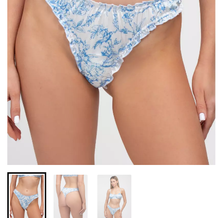
Безшовні легінси з
Велосипедки з високою
мікрофібри LEGGINGS 02
талією TRACKS 01
(чорний) Giulia
(чорний) Giulia
552 грн.
789 грн.
384 грн.
549 грн.