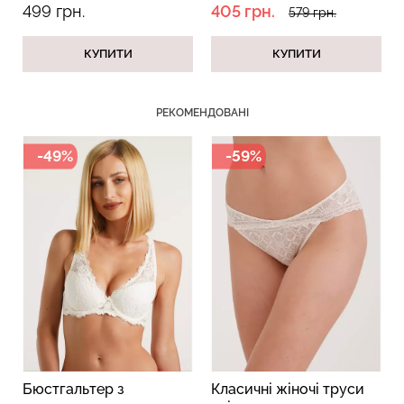
499 грн.
405 грн.
579 грн.
КУПИТИ
КУПИТИ
Безшовний топ з легкою
Велосипедки з пуш-ап
корекцією BRA
ефектом безшовні
РЕКОМЕНДОВАНІ
SHAPEWEAR nude
TRACKS SHAPE black
(бежевий) Giulia
(чорний) Giulia
-49%
-59%
489 грн.
699 грн.
454 грн.
649 грн.
Бюстгальтер з
Класичні жіночі труси