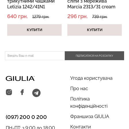
трикутними чашками
сліпи з мережива
Letizia 1242/41N1
Marcia 2313/31 cream
whisper white (білий)
pink (білий)
640 грн.
296 грн.
1279 грн.
739 грн.
КУПИТИ
КУПИТИ
ПІДПИСАТИСЯ НА РОЗСИЛКУ
Угода користувача
Про нас
Політика
конфіденційності
Франшиза GIULIA
(097) 200 0 200
Контакти
ПН-ПТ: з 9:00 до 18:00