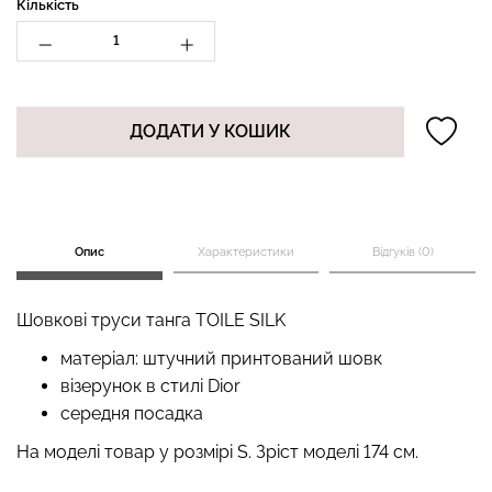
Кількість
Топ на бретелях в рубчик
Безшовні стрінги STRING
CAMI TOP RIB white (білий)
ДОДАТИ У КОШИК
BRIEFS (чорний) Giulia
Giulia
179 грн.
299 грн.
299 грн.
499 грн.
Опис
Характеристики
Відгуків (0)
Шовкові труси танга TOILE SILK
матеріал: штучний принтований шовк
візерунок в стилі Dior
середня посадка
На моделі товар у розмірі S. Зріст моделі 174 см.