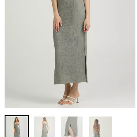
Безшовні легінси з
Безшовні легінси
мікрофібри LEGGINGS 02
LEGGINGS (чорний) Giulia
(чорний) Giulia
552 грн.
789 грн.
482 грн.
689 грн.