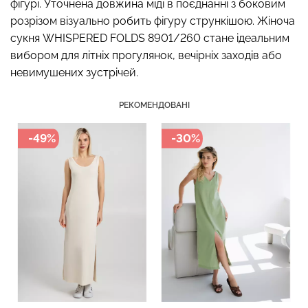
фігурі. Уточнена довжина міді в поєднанні з боковим
розрізом візуально робить фігуру стрункішою. Жіноча
сукня WHISPERED FOLDS 8901/260 стане ідеальним
вибором для літніх прогулянок, вечірніх заходів або
Топ на бретелях в рубчик
Безшовний топ на
невимушених зустрічей.
CAMI TOP RIB white (білий)
бретелях CAMI TOP
Giulia
(білий) Giulia
РЕКОМЕНДОВАНІ
299 грн.
499 грн.
279 грн.
399 грн.
-49%
-30%