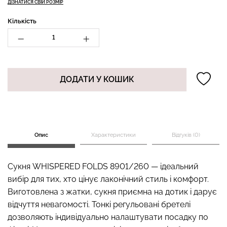
ДІЗНАТИСЯ СВІЙ РОЗМІР
Кількість
Топ на бретелях в рубчик
Безшовні стрінги STRING
CAMI TOP RIB black
BRIEFS (чорний) Giulia
(чорний) Giulia
ДОДАТИ У КОШИК
179 грн.
299 грн.
299 грн.
499 грн.
Опис
Характеристики
Відгуків (0)
Сукня WHISPERED FOLDS 8901/260 — ідеальний
вибір для тих, хто цінує лаконічний стиль і комфорт.
Виготовлена з жатки, сукня приємна на дотик і дарує
відчуття невагомості. Тонкі регульовані бретелі
дозволяють індивідуально налаштувати посадку по