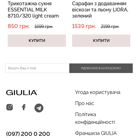
Трикотажна сукня
Сарафан з додаванням
ESSENTIAL MILK
віскози та льону LIORA,
8710/320 light cream
зелений
(молочний)
850 грн.
1539 грн.
1699 грн.
2199 грн.
Безшовний топ з легкою
Велосипедки з пуш-ап
корекцією BRA
ефектом безшовні
КУПИТИ
КУПИТИ
SHAPEWEAR nude
TRACKS SHAPE black
(бежевий) Giulia
(чорний) Giulia
489 грн.
699 грн.
454 грн.
649 грн.
ПІДПИСАТИСЯ НА РОЗСИЛКУ
Угода користувача
Про нас
Політика
конфіденційності
Франшиза GIULIA
(097) 200 0 200