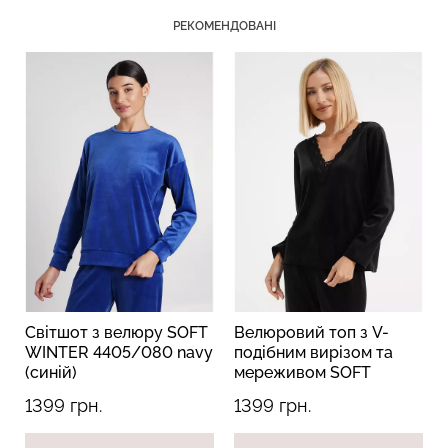
РЕКОМЕНДОВАНІ
Топ на бретелях в рубчик
Безшовний топ на
CAMI TOP RIB black
бретелях CAMI TOP
(чорний) Giulia
(білий) Giulia
299 грн.
499 грн.
279 грн.
399 грн.
Світшот з велюру SOFT
Велюровий топ з V-
WINTER 4405/080 navy
подібним вирізом та
(синій)
мереживом SOFT
WINTER 4411/081 black
1399 грн.
1399 грн.
(чорний)