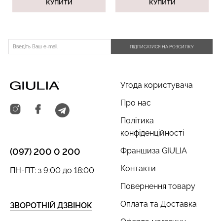
КУПИТИ
КУПИТИ
ПІДПИСАТИСЯ НА РОЗСИЛКУ
Безшовний топ з легкою
Велосипедки з пуш-ап
корекцією BRA
ефектом безшовні
SHAPEWEAR nude
TRACKS SHAPE black
(бежевий) Giulia
(чорний) Giulia
Угода користувача
489 грн.
699 грн.
454 грн.
649 грн.
Про нас
Політика
конфіденційності
Франшиза GIULIA
(097) 200 0 200
Контакти
ПН-ПТ: з 9:00 до 18:00
Повернення товару
Оплата та Доставка
ЗВОРОТНІЙ ДЗВІНОК