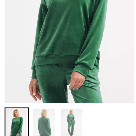
Безшовні легінси з
Велосипедки з високою
мікрофібри LEGGINGS 02
талією TRACKS 01
(чорний) Giulia
(чорний) Giulia
552 грн.
789 грн.
384 грн.
549 грн.