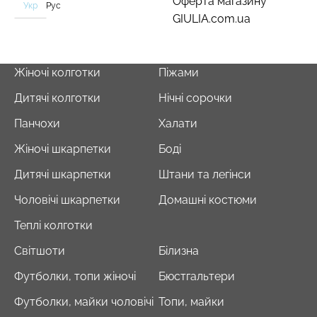
Оферта магазину
Укр
Рус
GIULIA.com.ua
Жіночі колготки
Піжами
Дитячі колготки
Нічні сорочки
Панчохи
Халати
Жіночі шкарпетки
Боді
Дитячі шкарпетки
Штани та легінси
Чоловічі шкарпетки
Домашні костюми
Теплі колготки
Світшоти
Білизна
Футболки, топи жіночі
Бюстгальтери
Футболки, майки чоловічі
Топи, майки