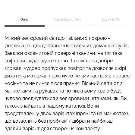
Опис
Характеристики
Відгуків (0)
Топ на бретелях в рубчик
Безшовні стрінги STRING
CAMI TOP RIB white (білий)
BRIEFS (чорний) Giulia
М’який велюровий світшот вільного покрою –
Giulia
ідеальна річ для доповнення стильних домашніх луків.
179 грн.
299 грн.
299 грн.
499 грн.
Завдяки оксамитовій поверхні тканини, на тілі така
кофта виглядає дуже гарно. Також вона добре
зігріває, чудово пропускає повітря та дозволяє шкірі
дихати, а матеріал практично не зминається в процесі
носіння та не линяє після прання. Вільний світшот з
манжетами на рукавах та по нижньому краю буде
чудово поєднуватися з велюровими штанами, які Ви
також знайдете в нашому каталозі. Вони
представлені у двох варіантах (прямі та на манжетах),
що дозволить без проблем підібрати найбільш
вдалий варіант для створення комплекту.