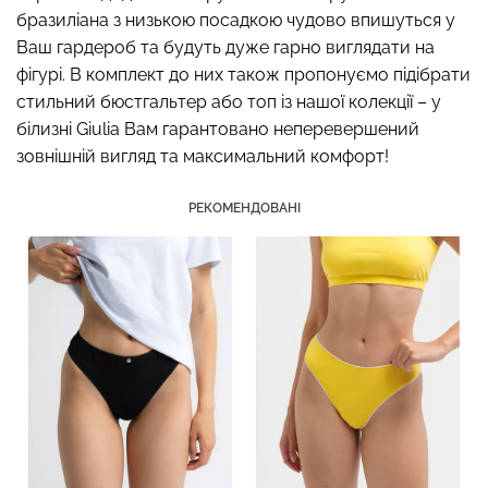
бразиліана з низькою посадкою чудово впишуться у
Ваш гардероб та будуть дуже гарно виглядати на
фігурі. В комплект до них також пропонуємо підібрати
стильний бюстгальтер або топ із нашої колекції – у
Топ на бретелях в рубчик
білизні Giulia Вам гарантовано неперевершений
Безшовні стрінги STRING
CAMI TOP RIB white (білий)
зовнішній вигляд та максимальний комфорт!
BRIEFS (чорний) Giulia
Giulia
РЕКОМЕНДОВАНІ
179 грн.
299 грн.
299 грн.
499 грн.