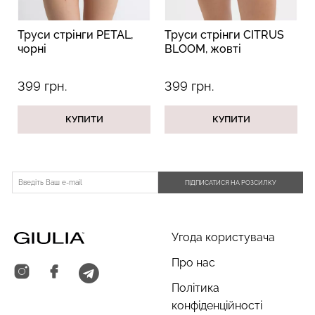
Труси стрінги PETAL,
Труси стрінги CITRUS
чорні
BLOOM, жовті
399 грн.
399 грн.
Безшовні труси сліпи з
Безшовний топ на
легкою корекцією HI-LEG
бретелях CAMI TOP
SHAPEWEAR black
КУПИТИ
КУПИТИ
(білий) Giulia
(чорний) Giulia
279 грн.
399 грн.
258 грн.
369 грн.
ПІДПИСАТИСЯ НА РОЗСИЛКУ
Угода користувача
Про нас
Політика
конфіденційності