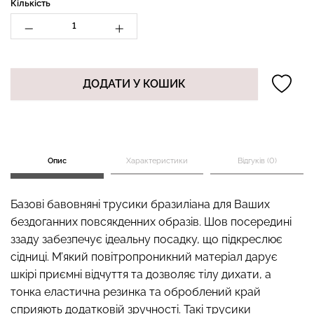
Кількість
Безшовний топ з легкою
Топ на бретелях в рубчик
корекцією BRA
ДОДАТИ У КОШИК
CAMI TOP RIB black
SHAPEWEAR nude
(чорний) Giulia
(бежевий) Giulia
489 грн.
699 грн.
299 грн.
499 грн.
Опис
Характеристики
Відгуків (0)
Базові бавовняні трусики бразиліана для Ваших
бездоганних повсякденних образів. Шов посередині
ззаду забезпечує ідеальну посадку, що підкреслює
сідниці. М’який повітропроникний матеріал дарує
шкірі приємні відчуття та дозволяє тілу дихати, а
тонка еластична резинка та оброблений край
сприяють додатковій зручності. Такі трусики