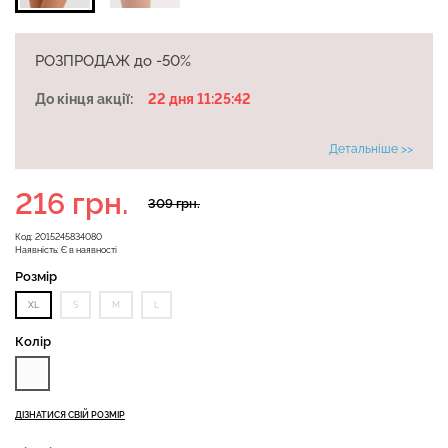
РОЗПРОДАЖ до -50%
Велосипедки з високою
До кінця акції:
22 дня 11:25:42
Безшовні легінси
талією TRACKS 01
LEGGINGS (чорний) Giulia
(чорний) Giulia
Детальніше >>
482 грн.
689 грн.
384 грн.
549 грн.
216 грн.
309 грн.
Код:
2015245834080
Наявність:
Є в наявності
Розмір
XL
S
M
L
Колір
ДІЗНАТИСЯ СВІЙ РОЗМІР