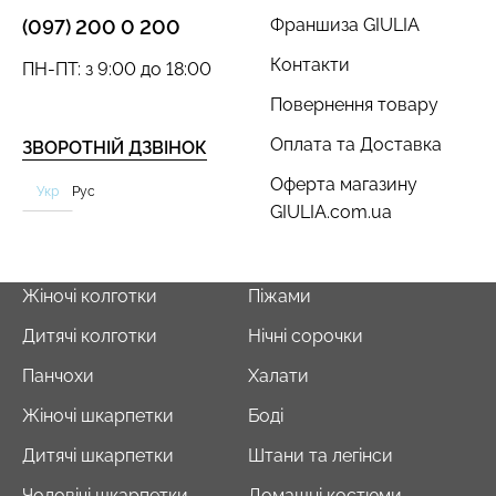
Франшиза GIULIA
(097) 200 0 200
Контакти
ПН-ПТ: з 9:00 до 18:00
Повернення товару
Оплата та Доставка
ЗВОРОТНІЙ ДЗВІНОК
Оферта магазину
Укр
Рус
GIULIA.com.ua
Жіночі колготки
Піжами
Дитячі колготки
Нічні сорочки
Панчохи
Халати
Жіночі шкарпетки
Боді
Дитячі шкарпетки
Штани та легінси
Чоловічі шкарпетки
Домашні костюми