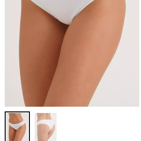
Безшовні бразиліана з
Безшовні легінси з
легкою корекцією
мікрофібри LEGGINGS 02
BRASILIAN SHAPEWEAR
(чорний) Giulia
black (чорний) Giulia
552 грн.
789 грн.
258 грн.
369 грн.