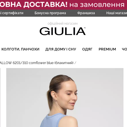
і сертифікати
Бонусна програма
Франшиза
Наші магази
офіційний магазин
КОЛГОТИ, ПАНЧОХИ
ДЛЯ ДОМУ І СНУ
ОДЯГ
PREMIUM
Ч
LLOW 6201/310 cornflower blue (блакитний)