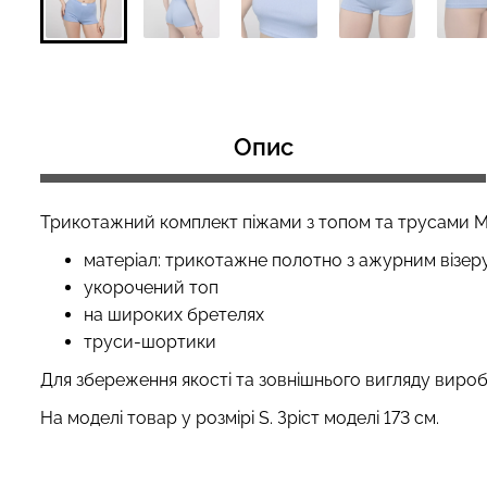
Безшовний топ з легкою
Топ на бретелях
корекцією BRA SHAPEWEAR
CAMI TOP RIB bl
Опис
nude (бежевий) Giulia
Giulia
489 грн.
699 грн.
299 грн.
499 грн
Трикотажний комплект піжами з топом та трусами
матеріал: трикотажне полотно з ажурним візер
укорочений топ
на широких бретелях
труси-шортики
Для збереження якості та зовнішнього вигляду вироб
На моделі товар у розмірі S. Зріст моделі 173 см.