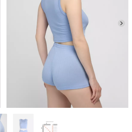
Безшовні бра
Велосипедки з високою
си LEGGINGS
легкою коре
талією TRACKS 01 (чорний)
SHAPEWEAR b
Giulia
Giulia
384 грн.
549 грн.
258 грн.
369 г