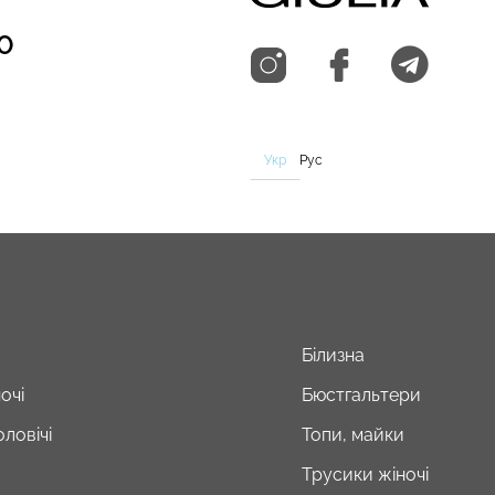
0
Укр
Рус
Білизна
очі
Бюстгальтери
ловічі
Топи, майки
Трусики жіночі