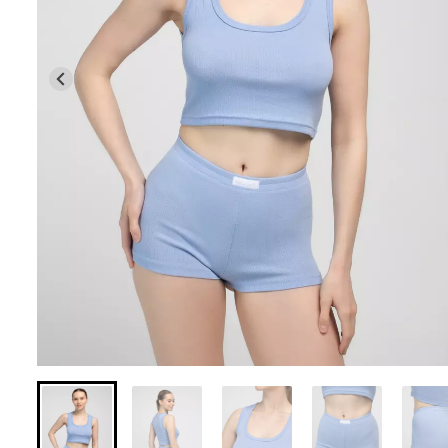
Безшовні легінси з
Безшовні легін
мікрофібри LEGGINGS 02
(чорний) Giulia
(чорний) Giulia
552 грн.
789 грн.
482 грн.
689 грн.