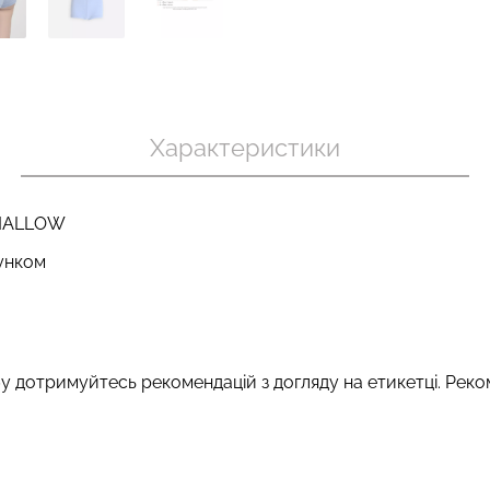
 в рубчик
Топ на бретелях в рубчик
Безшовний т
ack (чорний)
CAMI TOP RIB white (білий)
CAMI TOP (біл
Характеристики
Giulia
.
299 грн.
499 грн.
279 грн.
399 г
 MALLOW
унком
у дотримуйтесь рекомендацій з догляду на етикетці. Реко