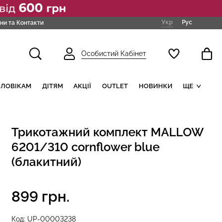
Укр
Рус
ни та Контакти
Особистий Кабінет
ОЛОВІКАМ
ДІТЯМ
АКЦІЇ
OUTLET
НОВИНКИ
ЩЕ
Трикотажний комплект MALLOW
6201/310 cornflower blue
(блакитний)
899 грн.
Код:
UP-00003238