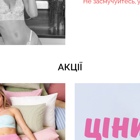
Не засмучуйтесь, у
іана з
Велосипедки
єю BRASILIAN
Безшовні легінси LEGGINGS
талією TRACK
ck (чорний)
(чорний) Giulia
Giulia
482 грн.
689 грн.
384 грн.
549 г
АКЦІЇ