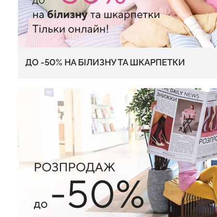
Топ на бретелях
Безшовні стрінги STRING
CAMI TOP RIB whi
ДО -50% НА БІЛИЗНУ ТА ШКАРПЕТКИ
BRIEFS (чорний) Giulia
Giulia
179 грн.
299 грн.
299 грн.
499 грн