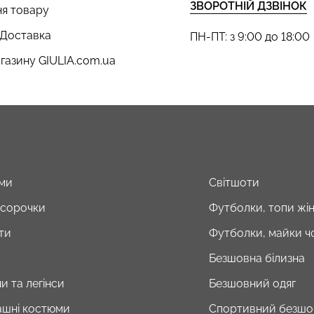
ЗВОРОТНІЙ ДЗВІНОК
я товару
 Доставка
ПН-ПТ: з 9:00 до 18:00
газину GIULIA.com.ua
ми
Світшоти
і сорочки
Футболки, топи жін
ти
Футболки, майки чо
Безшовна білизна
и та легінси
Безшовний одяг
шні костюми
Спортивний безшо