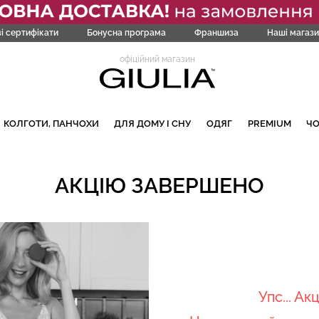
і сертифікати
Бонусна програма
Франшиза
Наші магази
офіційний магазин
КОЛГОТИ, ПАНЧОХИ
ДЛЯ ДОМУ І СНУ
ОДЯГ
PREMIUM
Ч
АКЦІЮ ЗАВЕРШЕНО
Упс... А