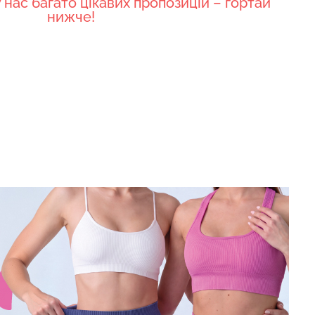
 нас багато цікавих пропозицій – гортай
нижче!
 з високою
Топ на бретелях в рубчик
S 01 (чорний)
CAMI TOP RIB black (чорний)
Giulia
рн.
299 грн.
499 грн.