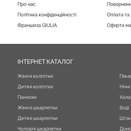
Про нас
Поверненн
Політика конфіденційності
Оплата та
Франшиза GIULIA
Оферта ма
ІНТЕРНЕТ КАТАЛОГ
Жіночі колготки
Піжа
Дитячі колготки
Нічн
Панчохи
Хала
Жіночі шкарпетки
Боді
Дитячі шкарпетки
Штан
Чоловічі шкарпетки
Дома