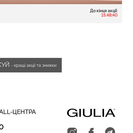
До кінця акції:
15:48:39
ЖУЙ
- кращі акції та знижки
CALL-ЦЕНТРА
0