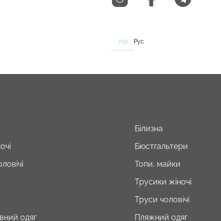
Укр
Рус
Білизна
очі
Бюстгальтери
ловічі
Топи, майки
Трусики жіночі
Труси чоловічі
вний одяг
Пляжний одяг