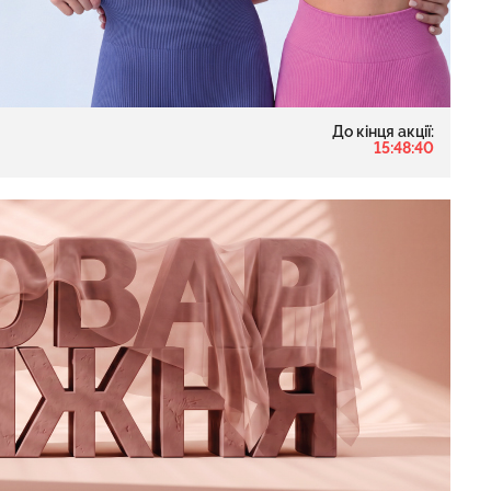
Безшовні труси сліпи з
п з легкою
легкою корекцією HI-LEG
До кінця акції:
BRA SHAPEWEAR
SHAPEWEAR black (чорний)
15:48:39
) Giulia
Giulia
рн.
258 грн.
369 грн.