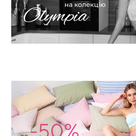
Безшовні бразил
Безшовні легінси з
легкою корекці
мікрофібри LEGGINGS 02
SHAPEWEAR bla
(чорний) Giulia
Giulia
552 грн.
789 грн.
258 грн.
369 грн.