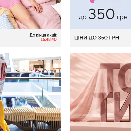
 в рубчик
Безшовний то
Безшовний топ на бретелях
До кінця акції:
te (білий)
корекцією 
ЦІНИ ДО 350 ГРН
CAMI TOP (білий) Giulia
15:48:39
nude (бежевий
.
279 грн.
399 грн.
489 грн.
699 г