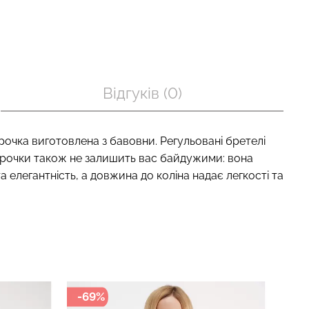
Безшовні труси сліпи з
п з легкою
легкою корекцією HI-LEG
BRA SHAPEWEAR
Відгуків (0)
SHAPEWEAR black (чорний)
) Giulia
Giulia
рн.
258 грн.
369 грн.
рочка виготовлена з бавовни. Регульовані бретелі
 сорочки також не залишить вас байдужими: вона
 елегантність, а довжина до коліна надає легкості та
-69%
-4