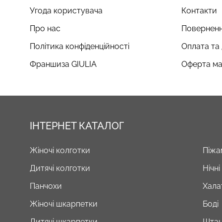
Угода користувача
Контакти
Про нас
Поверненн
Політика конфіденційності
Оплата та
Франшиза GIULIA
Оферта ма
ІНТЕРНЕТ КАТАЛОГ
Жіночі колготки
Піжа
Дитячі колготки
Нічн
Панчохи
Хала
Жіночі шкарпетки
Боді
Дитячі шкарпетки
Штан