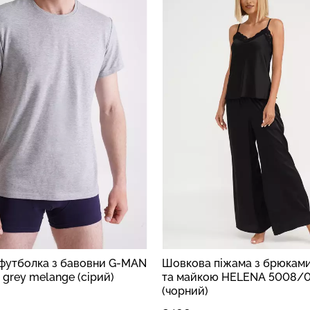
 футболка з бавовни G-MAN
Шовкова піжама з брюкам
grey melange (сірий)
та майкою HELENA 5008/0
(чорний)