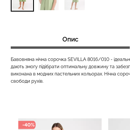
Топ на бретелях
Безшовні стрінги STRING
CAMI TOP RIB whi
Опис
BRIEFS (чорний) Giulia
Giulia
179 грн.
299 грн.
299 грн.
499 грн
Бавовняна нічна сорочка SEVILLA 8016/010 - ідеальн
дають змогу підібрати оптимальну довжину та забезп
виконана в модних пастельних кольорах. Нічна сорочк
свободи рухів.
-40%