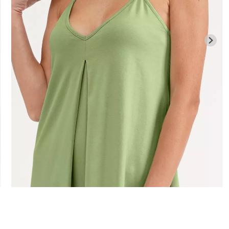
іана з
Велосипедки
єю BRASILIAN
Безшовні легінси LEGGINGS
талією TRACK
ck (чорний)
(чорний) Giulia
Giulia
482 грн.
689 грн.
384 грн.
549 г