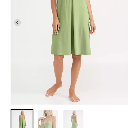
Безшовні бразил
Безшовні легінси з
легкою корекці
мікрофібри LEGGINGS 02
SHAPEWEAR bla
(чорний) Giulia
Giulia
552 грн.
789 грн.
258 грн.
369 грн.