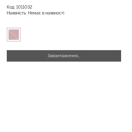
Код:
1011032
Наявність:
Немає в наявності
 з високою
Топ на бретелях в рубчик
S 01 (чорний)
CAMI TOP RIB black (чорний)
Giulia
рн.
299 грн.
499 грн.
Завантаження...