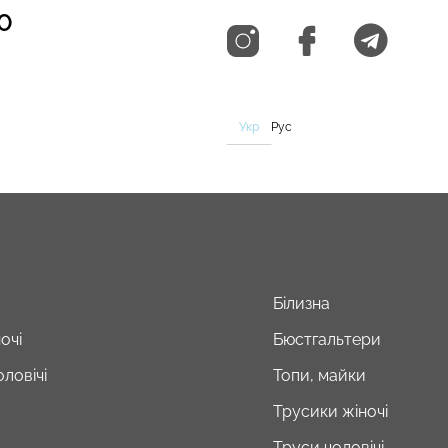
0
Укр
Рус
Білизна
очі
Бюстгальтери
ловічі
Топи, майки
Трусики жіночі
Труси чоловічі