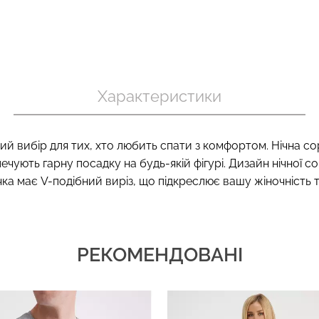
 в рубчик
Безшовний то
Безшовний топ на бретелях
te (білий)
корекцією 
Характеристики
CAMI TOP (білий) Giulia
nude (бежевий
.
279 грн.
399 грн.
489 грн.
699 г
ий вибір для тих, хто любить спати з комфортом. Нічна со
ечують гарну посадку на будь-якій фігурі. Дизайн нічної
а має V-подібний виріз, що підкреслює вашу жіночність та
РЕКОМЕНДОВАНІ