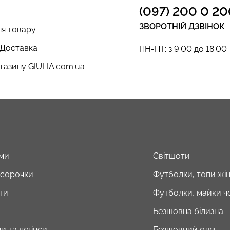
(097) 200 0 20
ЗВОРОТНІЙ ДЗВІНОК
я товару
 Доставка
ПН-ПТ: з 9:00 до 18:00
газину GIULIA.com.ua
ми
Світшоти
і сорочки
Футболки, топи жін
ти
Футболки, майки чо
Безшовна білизна
и та легінси
Безшовний одяг