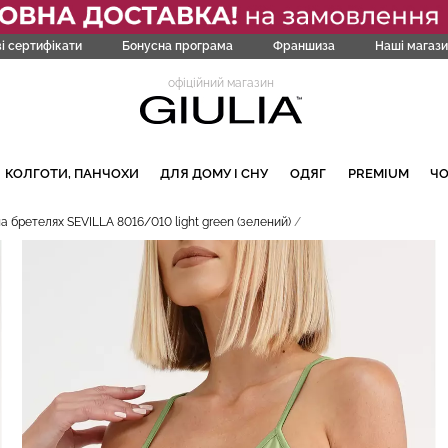
і сертифікати
Бонусна програма
Франшиза
Наші магази
офіційний магазин
КОЛГОТИ, ПАНЧОХИ
ДЛЯ ДОМУ І СНУ
ОДЯГ
PREMIUM
Ч
а бретелях SEVILLA 8016/010 light green (зелений)