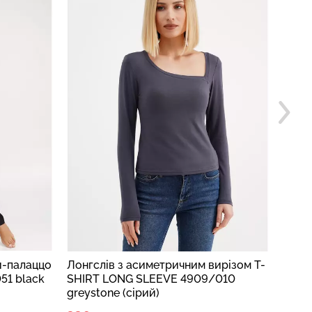
и-палаццо
Лонгслів з асиметричним вирізом T-
Чоло
51 black
SHIRT LONG SLEEVE 4909/010
STRE
greystone (сірий)
antra