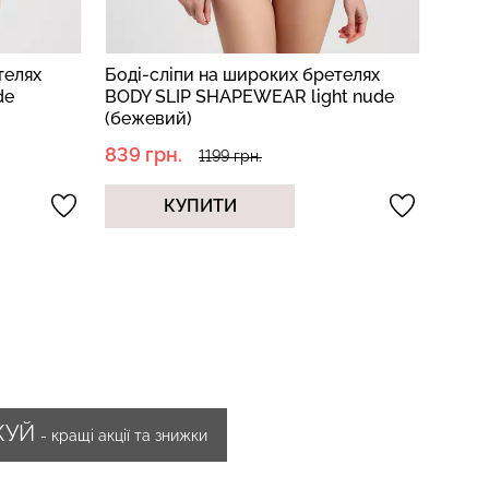
телях
Боді-сліпи на широких бретелях
Боді
de
BODY SLIP SHAPEWEAR light nude
BODY
(бежевий)
(беж
839 грн.
874 
1199 грн.
КУПИТИ
ЖУЙ
- кращі акції та знижки