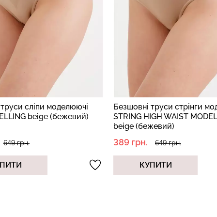
 труси сліпи моделюючі
Безшовні труси стрінги м
ELLING beige (бежевий)
STRING HIGH WAIST MODEL
beige (бежевий)
389 грн.
649 грн.
649 грн.
ПИТИ
КУПИТИ