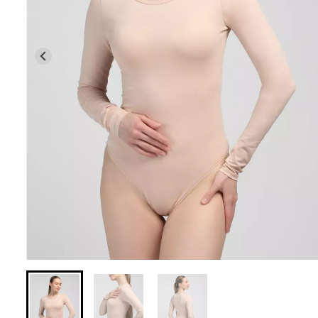
Безшовні легінси з
Велосипедки з 
мікрофібри LEGGINGS 02
талією TRACKS 0
(чорний) Giulia
Giulia
552 грн.
789 грн.
384 грн.
549 грн.