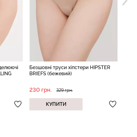
оделюючі
Безшовні труси хіпстери HIPSTER
Безш
LING
BRIEFS (бежевий)
(беж
230 грн.
209 
329 грн.
КУПИТИ