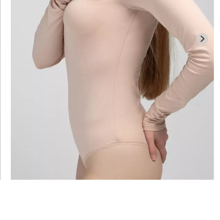
Безшовні бра
високою
Безшовні легінси LEGGINGS
легкою коре
1 (чорний)
(чорний) Giulia
SHAPEWEAR b
Giulia
482 грн.
689 грн.
258 грн.
369 г