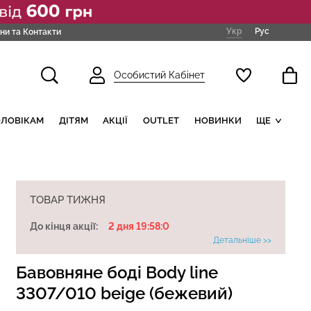
Укр
Рус
ни та Контакти
Особистий Кабінет
ОЛОВІКАМ
ДІТЯМ
АКЦІЇ
OUTLET
НОВИНКИ
ЩЕ
ТОВАР ТИЖНЯ
До кінця акції:
2 дня 19:57:59
Детальніше >>
Бавовняне боді Body line
3307/010 beige (бежевий)