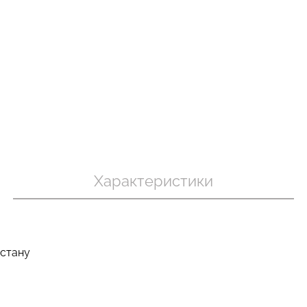
хіпстери
Топ на бретелях в рубчик
Велосипедки
 (бежевий)
CAMI TOP RIB white (білий)
ефектом без
Giulia
SHAPE black (
299 грн.
499 грн.
454 грн.
649 г
Характеристики
астану