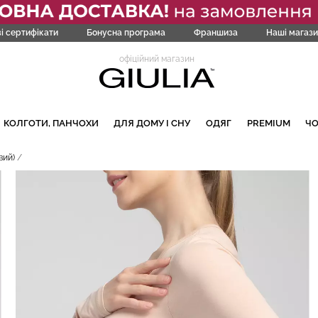
і сертифікати
Бонусна програма
Франшиза
Наші магази
офіційний магазин
КОЛГОТИ, ПАНЧОХИ
ДЛЯ ДОМУ І СНУ
ОДЯГ
PREMIUM
Ч
вий)