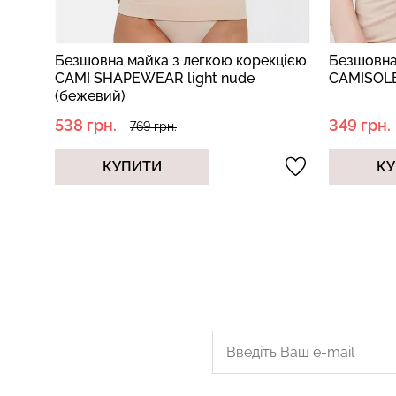
кцією
Безшовна майка з легкою корекцією
Безшовна
ий)
CAMI SHAPEWEAR light nude
CAMISOLE
(бежевий)
538 грн.
349 грн.
769 грн.
КУПИТИ
КУ