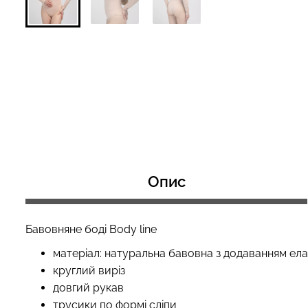
Безшовний топ з легкою
Безшовні труси 
корекцією BRA SHAPEWEAR
HIPSTER BRIEFS
nude (бежевий) Giulia
Giulia
489 грн.
699 грн.
230 грн.
329 грн.
Опис
Бавовняне боді Body line
матеріал: натуральна бавовна з додаванням ел
круглий виріз
довгий рукав
трусики по формі сліпи