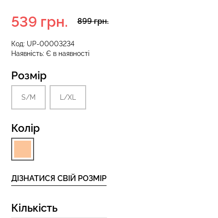
539 грн.
899 грн.
зиліана з
кцією BRASILIAN
Безшовні стрінги STRING
Код:
UP-00003234
lack (чорний)
BRIEFS (чорний) Giulia
Наявність:
Є в наявності
Розмір
рн.
179 грн.
299 грн.
S/M
L/XL
Колір
ДІЗНАТИСЯ СВІЙ РОЗМІР
Кількість