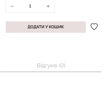
 з пуш-ап
Топ на бретелях в рубчик
ДОДАТИ У КОШИК
шовні TRACKS
CAMI TOP RIB black (чорний)
чорний) Giulia
Giulia
рн.
299 грн.
499 грн.
Відгуків (0)