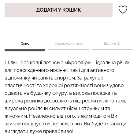
ДОДАТИ У КОШИК
Топ на бретелях в рубчик
Безшовні стрінги STRING
CAMI TOP RIB black
BRIEFS (чорний) Giulia
(чорний) Giulia
Опис
Характеристики
Відгуків (2)
179 грн.
299 грн.
299 грн.
499 грн.
Щільні безшовні легінси з мікрофібри – ідеальна річ як
для повсякденного носіння, так і для активного
відпочинку чи занять спортом. За рахунок
еластичності та хорошої розтяжності вони чудово
сідають на будь-яку фігуру, а висока посадка та
широка резинка дозволяють підкреслити лінію талії,
візуально роблячи силует більш струнким та
жіночним. Незалежно від того, з яким одягом Ви
звикли поєднувати легінси, в них Ви будете завжди
виглядати дуже привабливо!