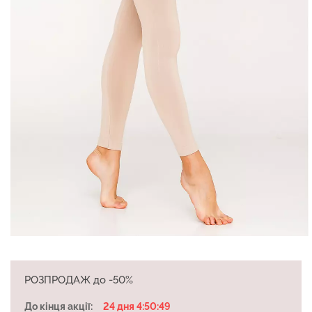
Безшовні легінси з
Велосипедки з високою
мікрофібри LEGGINGS 02
талією TRACKS 01
(чорний) Giulia
(чорний) Giulia
552 грн.
789 грн.
384 грн.
549 грн.
РОЗПРОДАЖ до -50%
До кінця акції:
24 дня 4:50:49