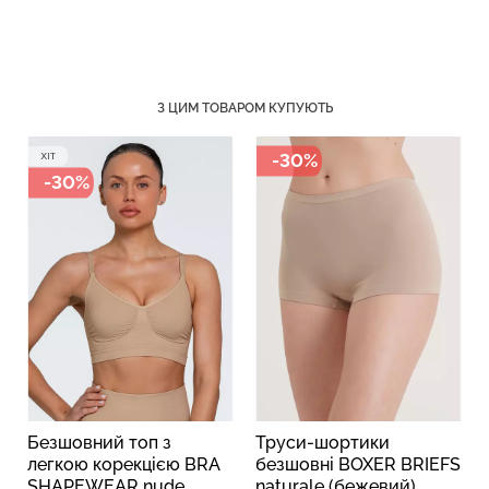
Топ на бретелях в рубчик
Безшовний топ на
З ЦИМ ТОВАРОМ КУПУЮТЬ
CAMI TOP RIB white (білий)
бретелях CAMI TOP
Giulia
(білий) Giulia
-30%
-30%
299 грн.
499 грн.
279 грн.
399 грн.
Безшовний топ з
Труси-шортики
легкою корекцією BRA
безшовні BOXER BRIEFS
SHAPEWEAR nude
naturale (бежевий)