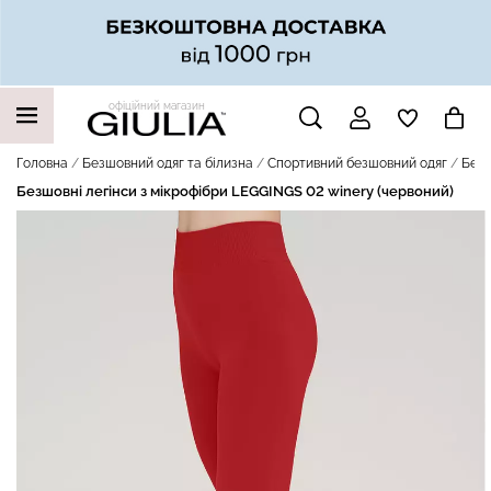
офіційний магазин
НАШІ ТРЕНДОВІ ТОВАРИ
Головна
Безшовний одяг та білизна
Спортивний безшовний одяг
Безш
Безшовні легінси з мікрофібри LEGGINGS 02 winery (червоний)