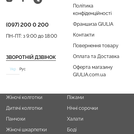
Політика
конфіденційності
Франшиза GIULIA
(097) 200 0 200
Контакти
ПН-ПТ: з 9:00 до 18:00
Безшовний топ з легкою
Велосипедки з пуш-ап
корекцією BRA
ефектом безшовні
Повернення товару
SHAPEWEAR black
TRACKS SHAPE black
(чорний) Giulia
(чорний) Giulia
Оплата та Доставка
ЗВОРОТНІЙ ДЗВІНОК
489 грн.
699 грн.
519 грн.
649 грн.
Оферта магазину
Укр
Рус
GIULIA.com.ua
Жіночі колготки
Піжами
Дитячі колготки
Нічні сорочки
Панчохи
Халати
Жіночі шкарпетки
Боді