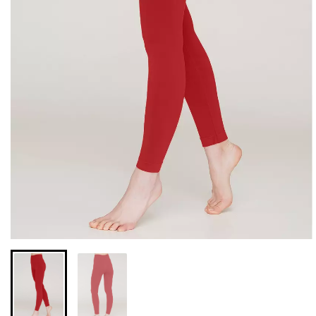
Безшовні легінси з
Велосипедки з високою
мікрофібри LEGGINGS 02
талією TRACKS 01
(чорний) Giulia
(чорний) Giulia
631 грн.
789 грн.
439 грн.
549 грн.