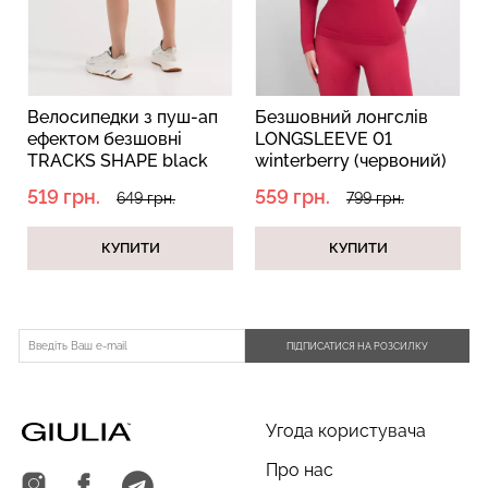
Велосипедки з пуш-ап
Безшовний лонгслів
Безшовні труси хіпстери
Топ на бретелях в рубчик
ефектом безшовні
LONGSLEEVE 01
HIPSTER BRIEFS
CAMI TOP RIB white (білий)
TRACKS SHAPE black
winterberry (червоний)
(бежевий) Giulia
Giulia
(чорний)
519 грн.
559 грн.
649 грн.
799 грн.
230 грн.
329 грн.
299 грн.
499 грн.
КУПИТИ
КУПИТИ
ПІДПИСАТИСЯ НА РОЗСИЛКУ
Угода користувача
Про нас