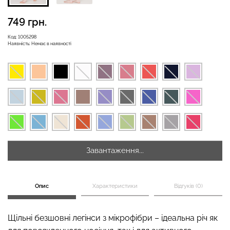
749 грн.
Безшовні бразиліана з
Код:
1005298
Наявність:
Немає в наявності
Безшовні легінси
легкою корекцією
LEGGINGS (чорний) Giulia
BRASILIAN SHAPEWEAR
black (чорний) Giulia
551 грн.
689 грн.
258 грн.
369 грн.
Завантаження...
Опис
Характеристики
Відгуків (0)
Щільні безшовні легінси з мікрофібри – ідеальна річ як