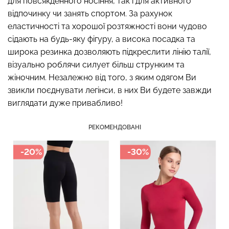
для повсякденного носіння, так і для активного
відпочинку чи занять спортом. За рахунок
еластичності та хорошої розтяжності вони чудово
сідають на будь-яку фігуру, а висока посадка та
Безшовний топ з легкою
широка резинка дозволяють підкреслити лінію талії,
Безшовні стрінги STRING
корекцією BRA
візуально роблячи силует більш струнким та
BRIEFS (чорний) Giulia
SHAPEWEAR nude
жіночним. Незалежно від того, з яким одягом Ви
(бежевий) Giulia
звикли поєднувати легінси, в них Ви будете завжди
179 грн.
299 грн.
489 грн.
699 грн.
виглядати дуже привабливо!
РЕКОМЕНДОВАНІ
-20%
-30%