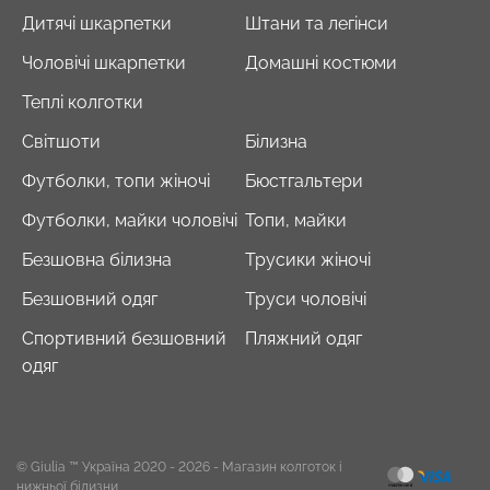
Дитячі шкарпетки
Штани та легінси
Чоловічі шкарпетки
Домашні костюми
Теплі колготки
Світшоти
Білизна
Футболки, топи жіночі
Бюстгальтери
Футболки, майки чоловічі
Топи, майки
Безшовна білизна
Трусики жіночі
Безшовний одяг
Труси чоловічі
Спортивний безшовний
Пляжний одяг
одяг
© Giulia ™ Україна 2020 - 2026
- Магазин колготок і
нижньої білизни