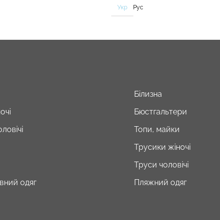
Укр
Рус
Білизна
очі
Бюстгальтери
ловічі
Топи, майки
Трусики жіночі
Труси чоловічі
вний одяг
Пляжний одяг