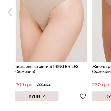
S
Жіночі труси сліпи HI-LEG BRIEFS
Безшовні
(бежевий)
STRING H
beige (бе
230 грн.
389 грн.
329 грн.
КУПИТИ
КУ