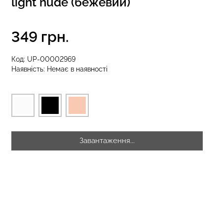
light nude (бежевий)
349 грн.
інси LEGGINGS
Безшовні стрінги STRING
a
BRIEFS (чорний) Giulia
Код:
UP-00002969
Наявність:
Немає в наявності
рн.
179 грн.
299 грн.
Завантаження...