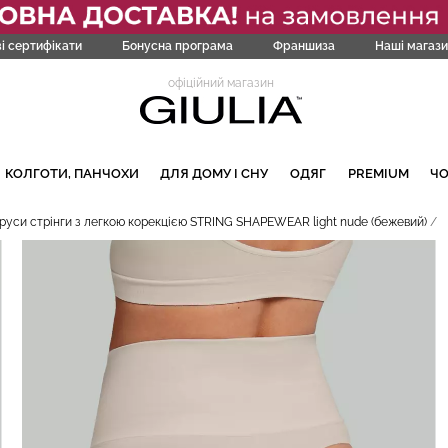
і сертифікати
Бонусна програма
Франшиза
Наші магази
офіційний магазин
КОЛГОТИ, ПАНЧОХИ
ДЛЯ ДОМУ І СНУ
ОДЯГ
PREMIUM
Ч
руси стрінги з легкою корекцією STRING SHAPEWEAR light nude (бежевий)