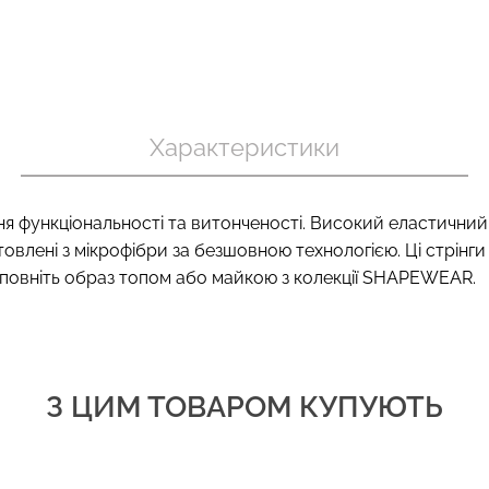
 в рубчик
Велосипедки з пуш-ап
Безшовний т
te (білий)
ефектом безшовні TRACKS
CAMI TOP (біл
Характеристики
SHAPE black (чорний) Giulia
.
454 грн.
649 грн.
279 грн.
399 г
 функціональності та витонченості. Високий еластичний п
влені з мікрофібри за безшовною технологією. Ці стрінги п
повніть образ топом або майкою з колекції SHAPEWEAR.
З ЦИМ ТОВАРОМ КУПУЮТЬ