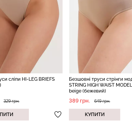
 труси стрінги моделюючі
Безшовні труси сліпи мод
IGH WAIST MODELLING
SLIP MODELLING beige (бе
жевий)
454 грн.
649 грн.
649 грн.
ПИТИ
КУПИТИ