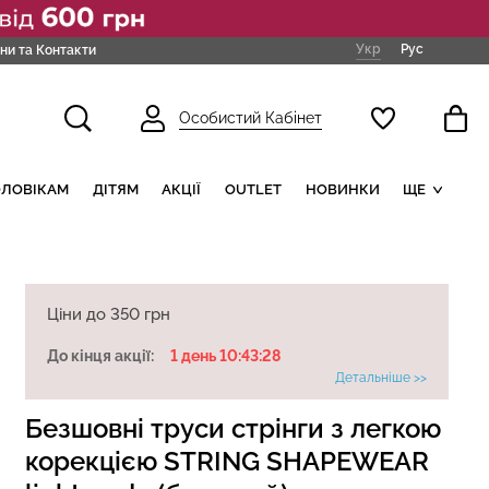
Укр
Рус
ни та Контакти
Особистий Кабінет
ОЛОВІКАМ
ДІТЯМ
АКЦІЇ
OUTLET
НОВИНКИ
ЩЕ
Ціни до 350 грн
До кінця акції:
1 день 10:43:27
Детальніше >>
Безшовні труси стрінги з легкою
корекцією STRING SHAPEWEAR