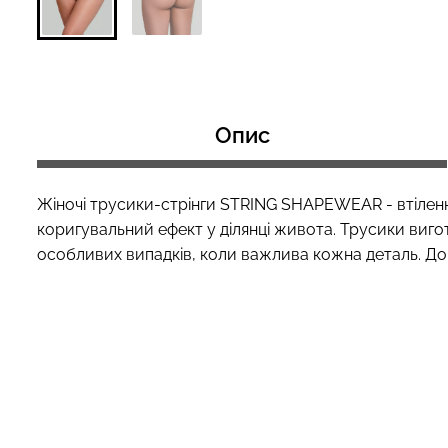
Топ на бретелях в рубчик
Топ на бретелях
CAMI TOP RIB black (чорний)
CAMI TOP RIB whi
Опис
Giulia
Giulia
299 грн.
499 грн.
299 грн.
499 грн
Жіночі трусики-стрінги STRING SHAPEWEAR - втілення
коригувальний ефект у ділянці живота. Трусики вигото
особливих випадків, коли важлива кожна деталь. До