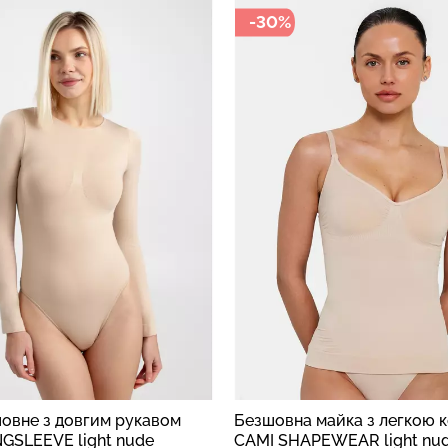
-30%
 майка з легкою корекцією
Безшовна майка на тонких
PEWEAR light nude
CAMISOLE (бежевий)