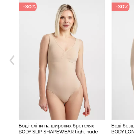
-30%
-30%
х
Боді безшовне з довгим рукавом
Безшовна
de
BODY LONGSLEEVE light nude
CAMI SHA