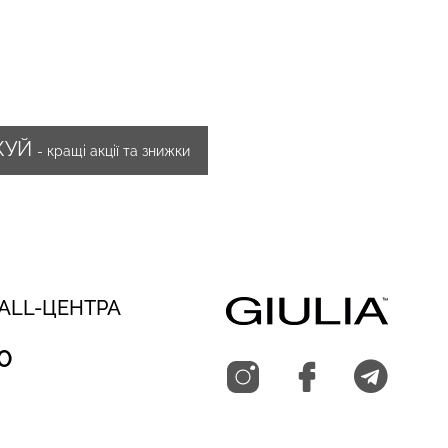
ЖУЙ
- кращі акції та знижки
CALL-ЦЕНТРА
0