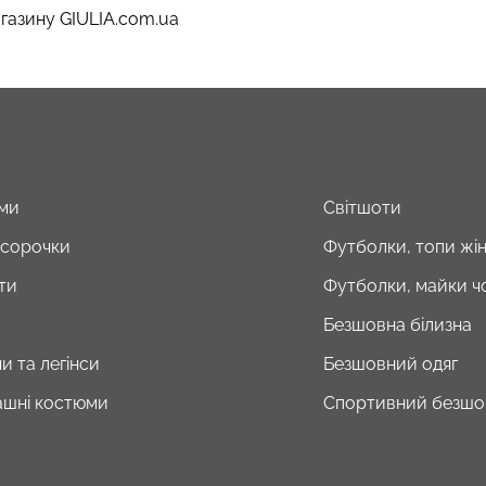
газину GIULIA.com.ua
ми
Світшоти
і сорочки
Футболки, топи жін
ти
Футболки, майки чо
Безшовна білизна
и та легінси
Безшовний одяг
шні костюми
Спортивний безшо