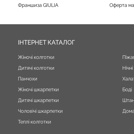
Франшиза GIULIA
Оферта ма
ІНТЕРНЕТ КАТАЛОГ
Жіночі колготки
Піжа
Дитячі колготки
Нічн
Панчохи
Хала
Жіночі шкарпетки
Боді
Дитячі шкарпетки
Штан
Чоловічі шкарпетки
Дома
Теплі колготки