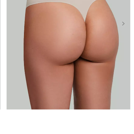
іана з
Велосипедки з високою
єю BRASILIAN
Безшовні лег
талією TRACKS 01 (чорний)
ck (чорний)
(чорний) Giuli
Giulia
384 грн.
549 грн.
482 грн.
689 г