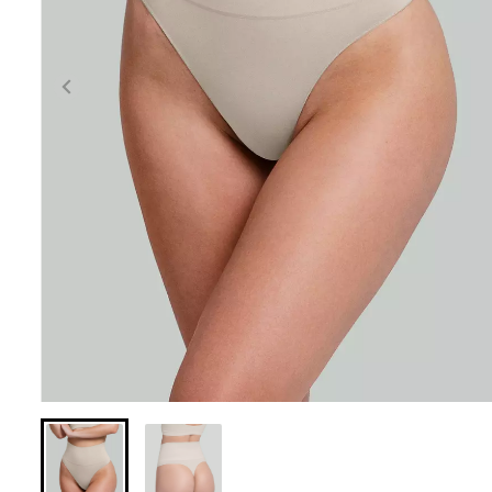
Безшовні бразил
Безшовні легінси з
легкою корекці
мікрофібри LEGGINGS 02
SHAPEWEAR bla
(чорний) Giulia
Giulia
552 грн.
789 грн.
258 грн.
369 грн.