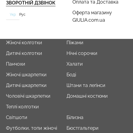
Оплата та Доставка
ЗВОРОТНІЙ ДЗВІНОК
Оферта магазину
Укр
Рус
GIULIA.com.ua
Жіночі колготки
Піжами
Дитячі колготки
Нічні сорочки
Панчохи
Халати
Жіночі шкарпетки
Боді
Дитячі шкарпетки
Штани та легінси
Чоловічі шкарпетки
Домашні костюми
Теплі колготки
Світшоти
Білизна
Футболки, топи жіночі
Бюстгальтери