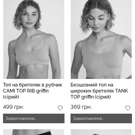
Безшовний топ з легкою
Велосипедки з пуш-ап
корекцією BRA
ефектом безшовні
SHAPEWEAR black
TRACKS SHAPE black
(чорний) Giulia
(чорний) Giulia
489 грн.
699 грн.
519 грн.
649 грн.
Топ на бретелях в рубчик
Безшовний топ на
CAMI TOP RIB griffin
широких бретелях TANK
(сірий)
TOP griffin (сірий)
499 грн.
369 грн.
Завантаження...
Завантаження...