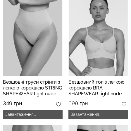
Безшовні бразиліана з
Безшовні легінси
легкою корекцією
LEGGINGS (чорний) Giulia
BRASILIAN SHAPEWEAR
black (чорний) Giulia
551 грн.
689 грн.
258 грн.
369 грн.
Безшовні труси стрінги з
Безшовний топ з легкою
легкою корекцією STRING
корекцією BRA
SHAPEWEAR light nude
SHAPEWEAR light nude
(бежевий)
(бежевий)
349 грн.
699 грн.
Завантаження...
Завантаження...