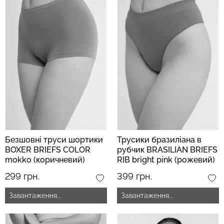
Безшовні легінси з
Велосипедки з високою
мікрофібри LEGGINGS 02
талією TRACKS 01
(чорний) Giulia
(чорний) Giulia
631 грн.
789 грн.
439 грн.
549 грн.
Безшовні труси шортики
Трусики бразиліана в
BOXER BRIEFS COLOR
рубчик BRASILIAN BRIEFS
mokko (коричневий)
RIB bright pink (рожевий)
299 грн.
399 грн.
Завантаження...
Завантаження...