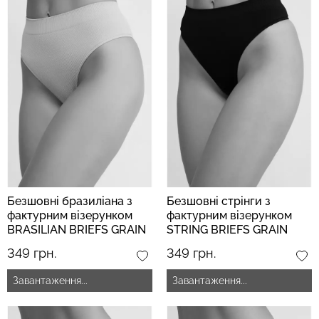
Безшовні бразиліана з
Безшовні стрінги з
фактурним візерунком
фактурним візерунком
BRASILIAN BRIEFS GRAIN
STRING BRIEFS GRAIN
burnished lilac (рожевий)
black (чорний)
349 грн.
349 грн.
Завантаження...
Завантаження...