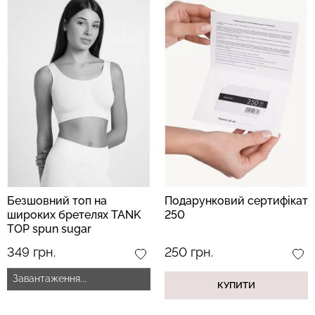
Безшовний топ на
Подарунковий сертифікат
широких бретелях TANK
250
TOP spun sugar
(блакитний)
349 грн.
250 грн.
Завантаження...
КУПИТИ