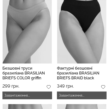
Безшовний топ з легкою
Безшовні стрінги STRING
корекцією BRA
BRIEFS (чорний) Giulia
SHAPEWEAR nude
(бежевий) Giulia
179 грн.
299 грн.
489 грн.
699 грн.
Безшовні труси
Фактурні безшовні
бразиліана BRASILIAN
бразиліана BRASILIAN
BRIEFS COLOR griffin
BRIEFS BRAID black
(сірий)
(чорний)
299 грн.
349 грн.
Завантаження...
Завантаження...