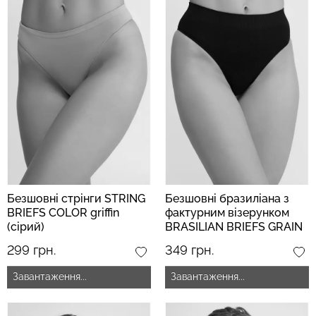
Безшовні труси хіпстери
Топ на бретелях в рубчик
HIPSTER BRIEFS
CAMI TOP RIB white (білий)
(бежевий) Giulia
Giulia
230 грн.
329 грн.
299 грн.
499 грн.
Безшовні стрінги STRING
Безшовні бразиліана з
BRIEFS COLOR griffin
фактурним візерунком
(сірий)
BRASILIAN BRIEFS GRAIN
black (чорний)
299 грн.
349 грн.
Завантаження...
Завантаження...