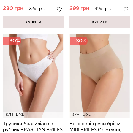
230 грн.
299 грн.
329 грн.
499 грн.
КУПИТИ
КУПИТИ
-30%
-30%
S/M
L/XL
S/M
L/XL
Трусики бразиліана в
Безшовні труси бріфи
рубчик BRASILIAN BRIEFS
MIDI BRIEFS (бежевий)