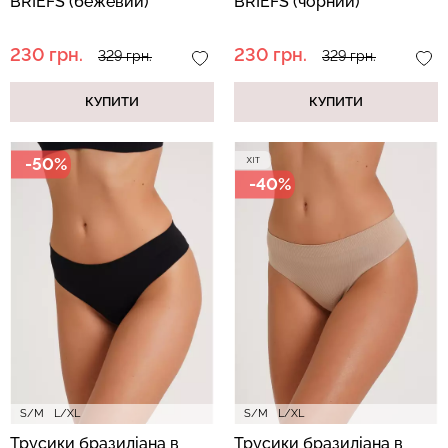
BRIEFS (бежевий)
BRIEFS (чорний)
230 грн.
230 грн.
329 грн.
329 грн.
КУПИТИ
КУПИТИ
-50%
-40%
S/M
L/XL
S/M
L/XL
Трусики бразиліана в
Трусики бразиліана в