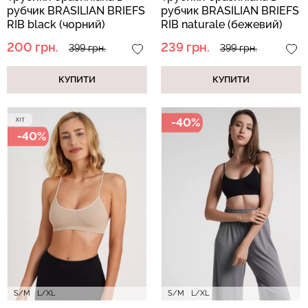
рубчик BRASILIAN BRIEFS
рубчик BRASILIAN BRIEFS
RIB black (чорний)
RIB naturale (бежевий)
200 грн.
239 грн.
399 грн.
399 грн.
КУПИТИ
КУПИТИ
-40%
-40%
S/M
L/XL
S/M
L/XL