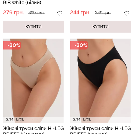
RIB white (білий)
279 грн.
244 грн.
399 грн.
349 грн.
КУПИТИ
КУПИТИ
-30%
-30%
S/M
L/XL
S/M
L/XL
Жіночі труси сліпи HI-LEG
Жіночі труси сліпи HI-LEG