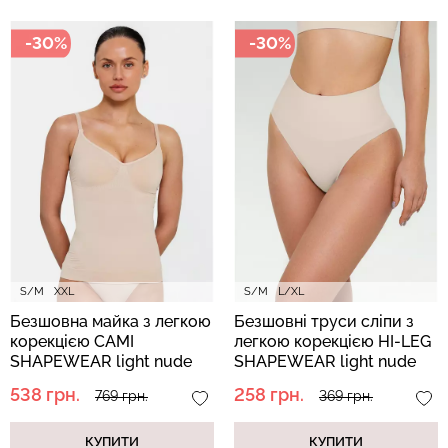
-30%
-30%
Безшовні легінси з
Велосипедки з високою
мікрофібри LEGGINGS 02
талією TRACKS 01
(чорний) Giulia
(чорний) Giulia
552 грн.
789 грн.
384 грн.
549 грн.
S/M
XXL
S/M
L/XL
Безшовна майка з легкою
Безшовні труси сліпи з
корекцією CAMI
легкою корекцією HI-LEG
SHAPEWEAR light nude
SHAPEWEAR light nude
(бежевий)
(бежевий)
538 грн.
258 грн.
769 грн.
369 грн.
КУПИТИ
КУПИТИ