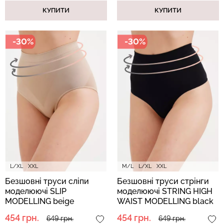
КУПИТИ
КУПИТИ
-30%
-30%
Топ на бретелях в рубчик
Безшовний топ на
CAMI TOP RIB black
бретелях CAMI TOP
(чорний) Giulia
(білий) Giulia
299 грн.
499 грн.
279 грн.
399 грн.
L/XL
XXL
M/L
L/XL
XXL
Безшовні труси сліпи
Безшовні труси стрінги
моделюючі SLIP
моделюючі STRING HIGH
MODELLING beige
WAIST MODELLING black
(бежевий)
(чорний)
454 грн.
454 грн.
649 грн.
649 грн.