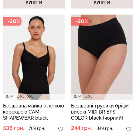
КУПИТИ
КУПИТИ
-30%
-30%
Топ на бретелях в рубчик
Безшовні стрінги STRING
CAMI TOP RIB white (білий)
BRIEFS (чорний) Giulia
Giulia
179 грн.
299 грн.
299 грн.
499 грн.
S/M
L/XL
XXL
S/M
L/XL
Безшовна майка з легкою
Безшовні трусики бріфи
корекцією CAMI
високі MIDI BRIEFS
SHAPEWEAR black
COLOR black (чорний)
(чорний)
538 грн.
244 грн.
769 грн.
349 грн.