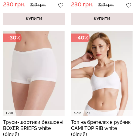
230 грн.
230 грн.
329 грн.
329 грн.
КУПИТИ
КУПИТИ
-30%
-40%
L/XL
S/M
L/XL
Труси-шортики безшовні
Топ на бретелях в рубчик
BOXER BRIEFS white
CAMI TOP RIB white
(білий)
(білий)