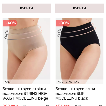
КУПИТИ
КУПИТИ
-40%
-30%
Безшовний топ з легкою
Велосипедки з пуш-ап
корекцією BRA
ефектом безшовні
SHAPEWEAR nude
TRACKS SHAPE black
(бежевий) Giulia
(чорний) Giulia
489 грн.
699 грн.
454 грн.
649 грн.
XXL
M/L
L/XL
XXL
Безшовні труси стрінги
Безшовні труси сліпи
моделюючі STRING HIGH
моделюючі SLIP
WAIST MODELLING beige
MODELLING black
(бежевий)
(чорний)