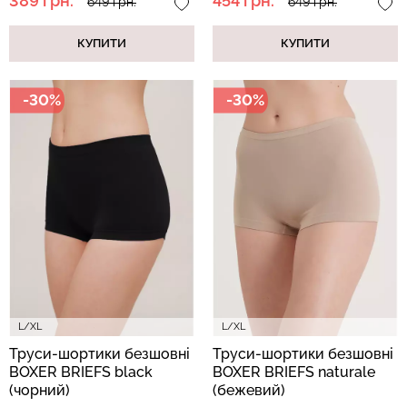
389 грн.
454 грн.
649 грн.
649 грн.
КУПИТИ
КУПИТИ
-30%
-30%
L/XL
L/XL
Труси-шортики безшовні
Труси-шортики безшовні
BOXER BRIEFS black
BOXER BRIEFS naturale
(чорний)
(бежевий)