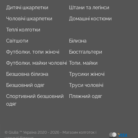
Дитячі шкарпетки
Штани та легінси
Чоловічі шкарпетки
Домашні костюми
Теплі колготки
Світшоти
Білизна
Футболки, топи жіночі
Бюстгальтери
Футболки, майки чоловічі
Топи, майки
Безшовна білизна
Трусики жіночі
Безшовний одяг
Труси чоловічі
Спортивний безшовний
Пляжний одяг
одяг
© Giulia ™ Україна 2020 - 2026
- Магазин колготок і
нижньої білизни