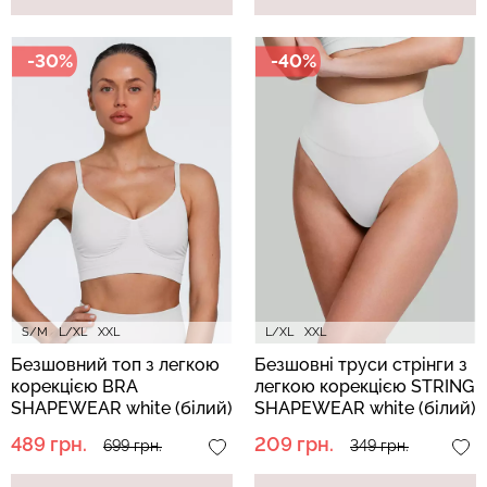
-30%
-40%
Безшовні бразиліана з
Безшовні легінси
легкою корекцією
LEGGINGS (чорний) Giulia
BRASILIAN SHAPEWEAR
black (чорний) Giulia
482 грн.
689 грн.
258 грн.
369 грн.
S/M
L/XL
XXL
L/XL
XXL
Безшовний топ з легкою
Безшовні труси стрінги з
корекцією BRA
легкою корекцією STRING
SHAPEWEAR white (білий)
SHAPEWEAR white (білий)
489 грн.
209 грн.
699 грн.
349 грн.