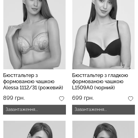
Топ на бретелях в рубчик
Безшовний топ на
CAMI TOP RIB white (білий)
бретелях CAMI TOP
Giulia
(білий) Giulia
299 грн.
499 грн.
279 грн.
399 грн.
Бюстгальтер з
Бюстгальтер з гладкою
формованою чашкою
формованою чашкою
Alessa 1112/31 (рожевий)
L1509A0 (чорний)
899 грн.
699 грн.
Завантаження...
Завантаження...