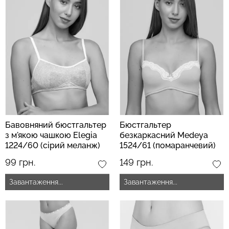
Безшовний топ з легкою
Велосипедки з пуш-ап
корекцією BRA
ефектом безшовні
SHAPEWEAR nude
TRACKS SHAPE black
(бежевий) Giulia
(чорний) Giulia
489 грн.
699 грн.
454 грн.
649 грн.
Бавовняний бюстгальтер
Бюстгальтер
з м'якою чашкою Elegia
безкаркасний Medeya
1224/60 (сірий меланж)
1524/61 (помаранчевий)
99 грн.
149 грн.
Завантаження...
Завантаження...