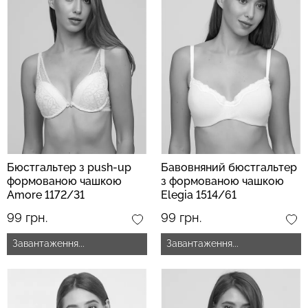
Безшовні бразиліана з
Безшовні легінси
легкою корекцією
LEGGINGS (чорний) Giulia
BRASILIAN SHAPEWEAR
black (чорний) Giulia
482 грн.
689 грн.
258 грн.
369 грн.
Бюстгальтер з push-up
Бавовняний бюстгальтер
формованою чашкою
з формованою чашкою
Amore 1172/31
Elegia 1514/61
(кораловий)
99 грн.
99 грн.
Завантаження...
Завантаження...