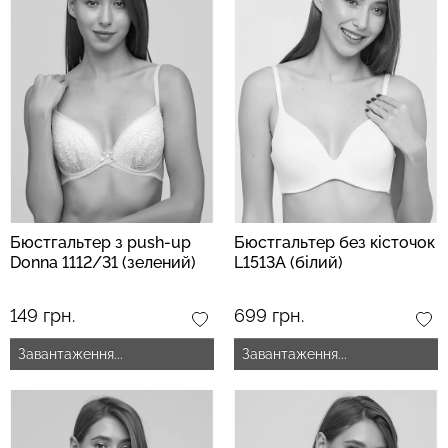
Безшовні легінси з
Велосипедки з високою
мікрофібри LEGGINGS 02
талією TRACKS 01
(чорний) Giulia
(чорний) Giulia
552 грн.
789 грн.
384 грн.
549 грн.
Бюстгальтер з push-up
Бюстгальтер без кісточок
Donna 1112/31 (зелений)
L1513A (білий)
149 грн.
699 грн.
Завантаження...
Завантаження...