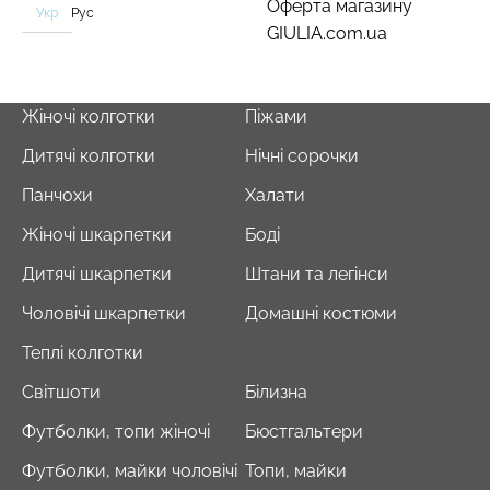
Оферта магазину
Укр
Рус
GIULIA.com.ua
Жіночі колготки
Піжами
Дитячі колготки
Нічні сорочки
Панчохи
Халати
Жіночі шкарпетки
Боді
Дитячі шкарпетки
Штани та легінси
Чоловічі шкарпетки
Домашні костюми
Теплі колготки
Світшоти
Білизна
Футболки, топи жіночі
Бюстгальтери
Футболки, майки чоловічі
Топи, майки