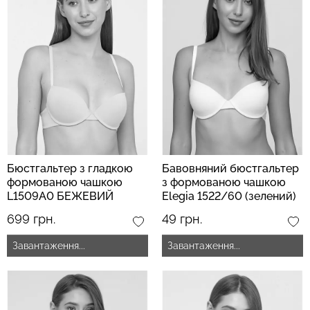
Топ на бретелях в рубчик
Безшовні стрінги STRING
CAMI TOP RIB black
BRIEFS (чорний) Giulia
(чорний) Giulia
179 грн.
299 грн.
299 грн.
499 грн.
Бюстгальтер з гладкою
Бавовняний бюстгальтер
формованою чашкою
з формованою чашкою
L1509A0 БЕЖЕВИЙ
Elegia 1522/60 (зелений)
(бежевий)
699 грн.
49 грн.
Завантаження...
Завантаження...