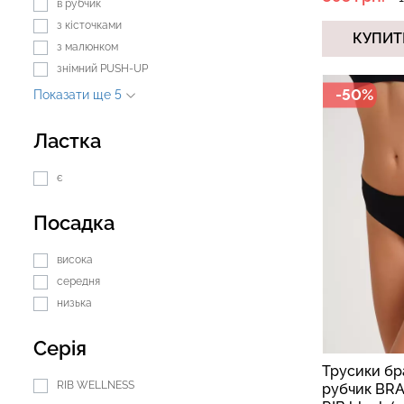
в рубчик
з кісточками
КУПИТ
з малюнком
знімний PUSH-UP
-50%
Показати ще 5
Ластка
є
Посадка
висока
середня
низька
Серія
Трусики бр
RIB WELLNESS
рубчик BRA