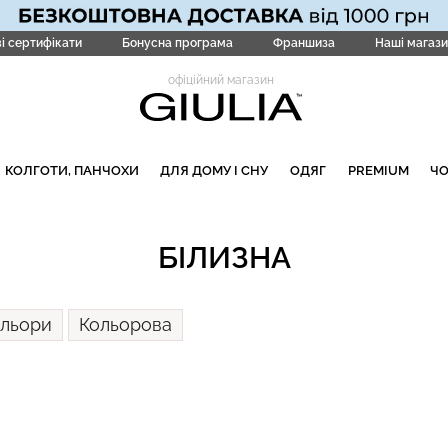
і сертифікати
Бонусна програма
Франшиза
Наші магази
офіційний магазин
КОЛГОТИ, ПАНЧОХИ
ДЛЯ ДОМУ І СНУ
ОДЯГ
PREMIUM
Ч
БІЛИЗНА
ольори
Кольорова