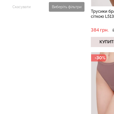
Скасувати
Виберіть фільтри
Трусики бр
сіткою L51
384 грн.
КУПИТ
-30%