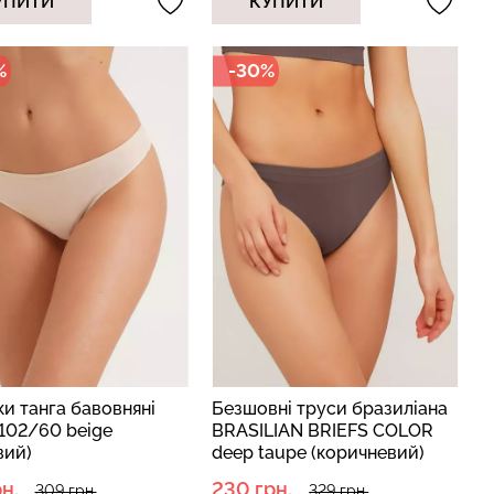
УПИТИ
КУПИТИ
%
-30%
п з легкою
Велосипедки з пуш-ап
BRA SHAPEWEAR
ефектом безшовні TRACKS
 Giulia
SHAPE black (чорний) Giulia
рн.
519 грн.
649 грн.
и танга бавовняні
Безшовні труси бразиліана
2102/60 beige
BRASILIAN BRIEFS COLOR
вий)
deep taupe (коричневий)
н.
230 грн.
309 грн.
329 грн.