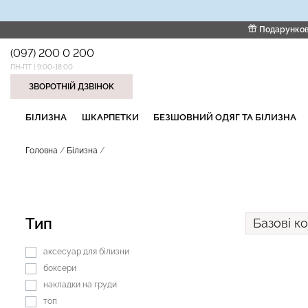
Подарунков
(097) 200 0 200
ПН-ПТ | 9:00-18:00
ЗВОРОТНІЙ ДЗВІНОК
НАШІ ТРЕНДОВІ ТОВАРИ
БІЛИЗНА
ШКАРПЕТКИ
БЕЗШОВНИЙ ОДЯГ ТА БІЛИЗНА
Головна
Білизна
Тип
Базові к
аксесуар для білизни
боксери
накладки на груди
топ