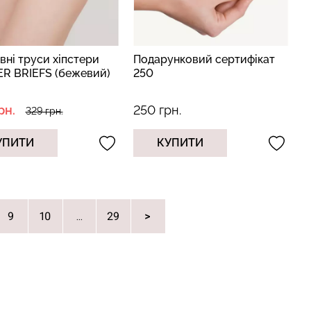
ні труси хіпстери
Подарунковий сертифікат
ER BRIEFS (бежевий)
250
рн.
250 грн.
329 грн.
УПИТИ
КУПИТИ
9
10
29
...