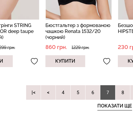
трінги STRING
Бюстгальтер з формованою
Безшов
OR deep taupe
чашкою Renata 1532/20
HIPST
й)
(чорний)
860 грн.
230 г
299 грн.
1229 грн.
И
КУПИТИ
К
|
4
5
6
8
7
ПОКАЗАТИ ЩЕ