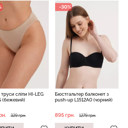
%
-30%
зиліана з
кцією BRASILIAN
Безшовні стрінги STRING
lack (чорний)
BRIEFS (чорний) Giulia
рн.
179 грн.
299 грн.
 труси сліпи HI-LEG
Бюстгальтер балконет з
S (бежевий)
push-up L1512A0 (чорний)
рн.
895 грн.
329 грн.
1279 грн.