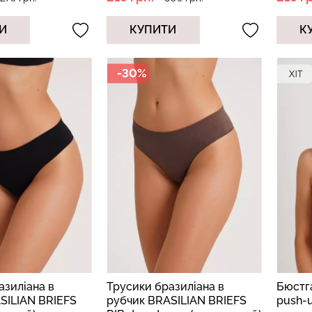
И
КУПИТИ
К
-30%
азиліана в
Трусики бразиліана в
Бюстг
SILIAN BRIEFS
рубчик BRASILIAN BRIEFS
push-