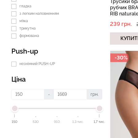
Трусики бр
гладка
рубчик BRA
RIB natural
з легким наповненням
м'яка
239 грн.
трикутна
формована
КУПИТ
Push-up
-30%
незнімний PUSH-UP
Ціна
-
грн.
150
530
910
1,3 тис.
1,7 тис.