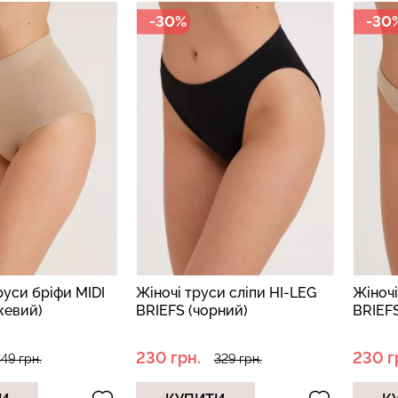
-30%
-30
Безшовні бра
високою
Безшовні легінси LEGGINGS
легкою коре
1 (чорний)
(чорний) Giulia
SHAPEWEAR b
Giulia
551 грн.
689 грн.
258 грн.
369 г
руси бріфи MIDI
Жіночі труси сліпи HI-LEG
Жіночі
жевий)
BRIEFS (чорний)
BRIEF
230 грн.
230 г
49 грн.
329 грн.