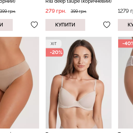
чорний)
RIB deep taupe (коричневий)
279 грн.
1279 г
399 грн.
399 грн.
И
КУПИТИ
К
-40
-20%