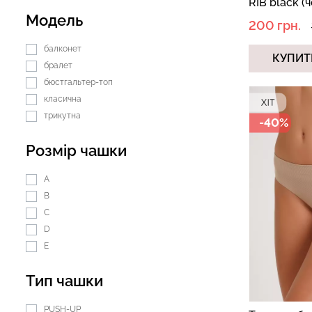
RIB black (
Модель
200 грн.
балконет
КУПИТ
бралет
бюстгальтер-топ
класична
трикутна
-40%
Розмір чашки
A
B
C
D
E
Тип чашки
PUSH-UP