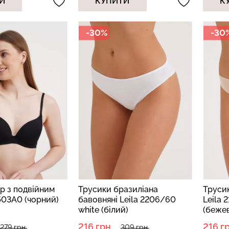
И
КУПИТИ
К
-30%
-30
хіпстери
Топ на бретелях в рубчик
Безшовний то
 (бежевий)
CAMI TOP RIB white (білий)
корекцією 
Giulia
black (чорний)
299 грн.
499 грн.
489 грн.
699 г
р з подвійним
Трусики бразиліана
Трусик
503A0 (чорний)
бавовняні Leila 2206/60
Leila 
white (білий)
(беже
216 грн.
216 гр
1279 грн.
309 грн.