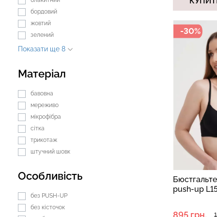
КУПИТ
бордовий
жовтий
-30%
зелений
Безшовний топ з легкою
Безшовні труси 
Показати ще 8
корекцією BRA SHAPEWEAR
HIPSTER BRIEFS
nude (бежевий) Giulia
Giulia
Матеріал
489 грн.
699 грн.
230 грн.
329 грн.
бавовна
мереживо
мікрофібра
сітка
трикотаж
штучний шовк
Особливість
Бюстгальте
push-up L1
без PUSH-UP
без кісточок
895 грн.