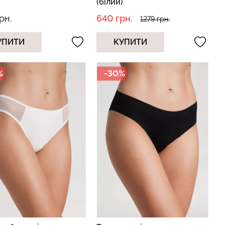
(білий)
рн.
640 грн.
1279 грн.
УПИТИ
КУПИТИ
%
-30%