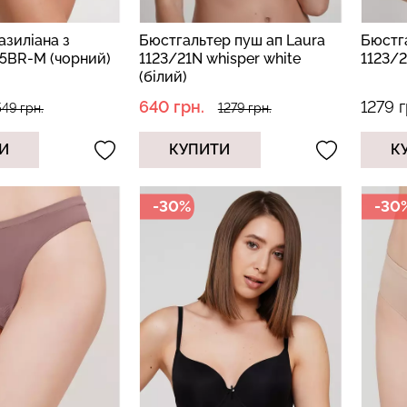
азиліана з
Бюстгальтер пуш ап Laura
Бюстга
35BR-M (чорний)
1123/21N whisper white
1123/2
(білий)
640 грн.
1279 г
549 грн.
1279 грн.
И
КУПИТИ
К
-30%
-30