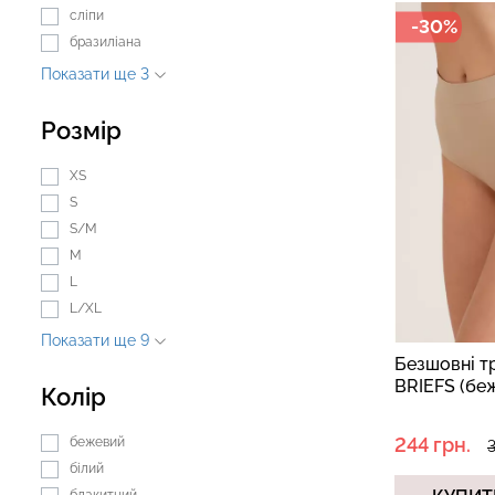
сліпи
-30%
бразиліана
Показати ще 3
Безшовні легінси з
Велосипедки з 
мікрофібри LEGGINGS 02
талією TRACKS 0
Розмір
(чорний) Giulia
Giulia
XS
631 грн.
789 грн.
439 грн.
549 грн.
S
S/M
M
L
L/XL
Показати ще 9
Безшовні т
BRIEFS (бе
Колір
244 грн.
бежевий
3
білий
блакитний