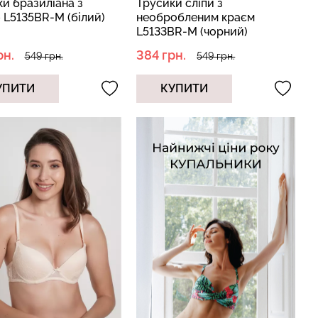
и бразиліана з
Трусики сліпи з
 L5135BR-M (білий)
необробленим краєм
L5133BR-M (чорний)
рн.
384 грн.
549 грн.
549 грн.
УПИТИ
КУПИТИ