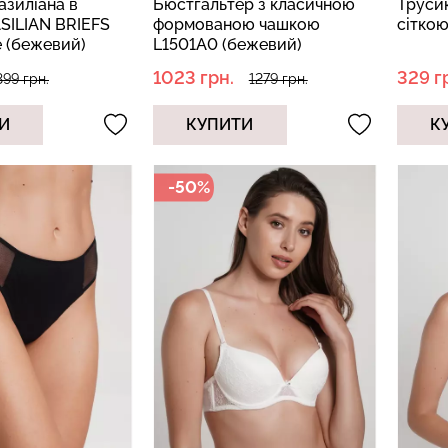
азиліана в
Бюстгальтер з класичною
Трусик
SILIAN BRIEFS
формованою чашкою
сіткою
e (бежевий)
L1501A0 (бежевий)
1023 грн.
329 г
399 грн.
1279 грн.
И
КУПИТИ
К
-50%