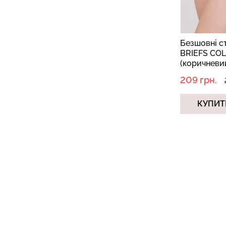
Безшовні с
BRIEFS COL
(коричневи
209 грн.
КУПИТ