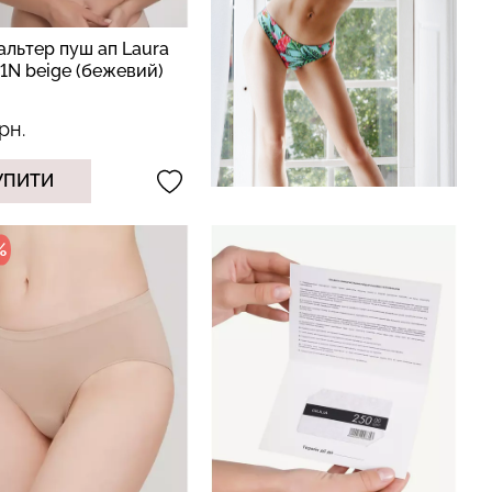
льтер пуш ап Laura
1N beige (бежевий)
рн.
УПИТИ
%