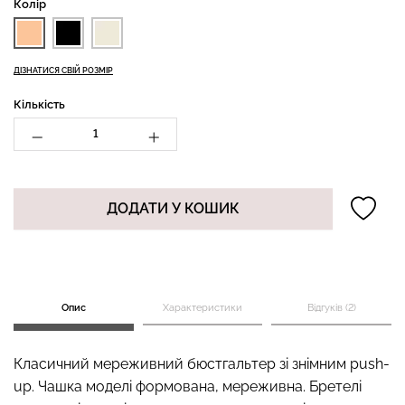
Колір
ДІЗНАТИСЯ СВІЙ РОЗМІР
Безшовний топ з легкою
Безшовні стрінги STRING
корекцією BRA
Кількість
BRIEFS (чорний) Giulia
SHAPEWEAR nude
(бежевий) Giulia
179 грн.
299 грн.
489 грн.
699 грн.
ДОДАТИ У КОШИК
Опис
Характеристики
Відгуків (2)
Класичний мереживний бюстгальтер зі знімним push-
up. Чашка моделі формована, мереживна. Бретелі