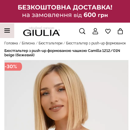
офіційний магазин
НАШІ ТРЕНДОВІ ТОВАРИ
Головна
Білизна
Бюстгальтери
Бюстгальтер з push-up формованою ча
Бюстгальтер з push-up формованою чашкою Camilla 1212/01N
beige (бежевий)
-30%