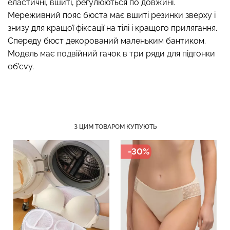
еластичні, вшиті, регулюються по довжині.
Мереживний пояс бюста має вшиті резинки зверху і
знизу для кращої фіксації на тілі і кращого прилягання.
Спереду бюст декорований маленьким бантиком.
Модель має подвійний гачок в три ряди для підгонки
Безшовні труси хіпстери
Топ на бретелях в рубчик
об'єvу.
HIPSTER BRIEFS
CAMI TOP RIB white (білий)
(бежевий) Giulia
Giulia
230 грн.
329 грн.
299 грн.
499 грн.
З ЦИМ ТОВАРОМ КУПУЮТЬ
-30%
-30%