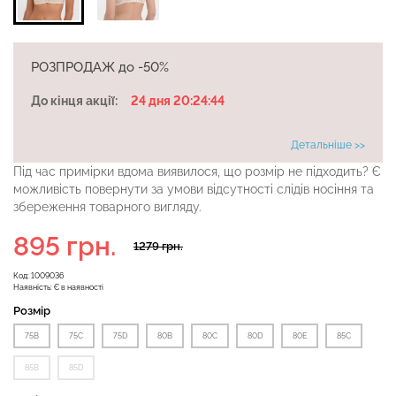
Безшовні бразиліана з
РОЗПРОДАЖ до -50%
Безшовні легінси
легкою корекцією
LEGGINGS (чорний) Giulia
BRASILIAN SHAPEWEAR
До кінця акції:
24 дня 20:24:43
black (чорний) Giulia
Детальніше >>
482 грн.
689 грн.
258 грн.
369 грн.
Під час примірки вдома виявилося, що розмір не підходить? Є
можливість повернути за умови відсутності слідів носіння та
збереження товарного вигляду.
895 грн.
1279 грн.
Код:
1009036
Наявність:
Є в наявності
Розмір
75B
75C
75D
80B
80C
80D
80E
85C
85B
85D