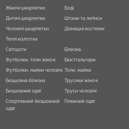
Жіночі шкарпетки
Боді
Дитячі шкарпетки
Штани та легінси
Чоловічі шкарпетки
Домашні костюми
Теплі колготки
Світшоти
Білизна
Футболки, топи жіночі
Бюстгальтери
Футболки, майки чоловічі
Топи, майки
Безшовна білизна
Трусики жіночі
Безшовний одяг
Труси чоловічі
Спортивний безшовний
Пляжний одяг
одяг