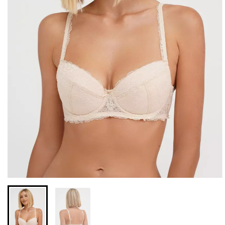
Безшовні легінси з
Велосипедки з високою
мікрофібри LEGGINGS 02
талією TRACKS 01
(чорний) Giulia
(чорний) Giulia
552 грн.
789 грн.
384 грн.
549 грн.