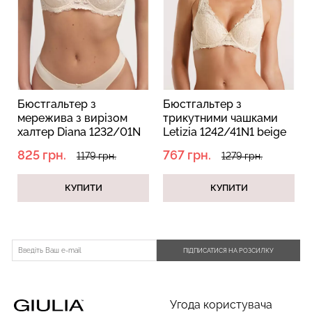
Бюстгальтер з
Бюстгальтер пуш ап
ізом
трикутними чашками
Laura 1123/21N beig
32/01N
Letizia 1242/41N1 beige
(бежевий)
(бежевий)
767 грн.
1279 грн.
н.
1279 грн.
КУПИТИ
КУПИТИ
ПІДПИСАТИСЯ НА РОЗСИЛКУ
Угода користувача