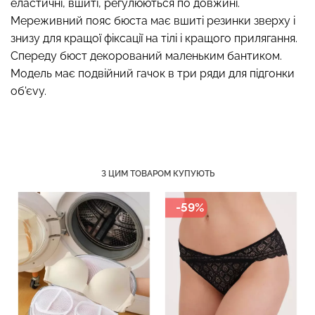
еластичні, вшиті, регулюються по довжині.
Мереживний пояс бюста має вшиті резинки зверху і
знизу для кращої фіксації на тілі і кращого прилягання.
Спереду бюст декорований маленьким бантиком.
Топ на бретелях в рубчик
Безшовний топ на
Модель має подвійний гачок в три ряди для підгонки
CAMI TOP RIB white (білий)
бретелях CAMI TOP
об'єvу.
Giulia
(білий) Giulia
299 грн.
499 грн.
279 грн.
399 грн.
З ЦИМ ТОВАРОМ КУПУЮТЬ
-59%
-30%