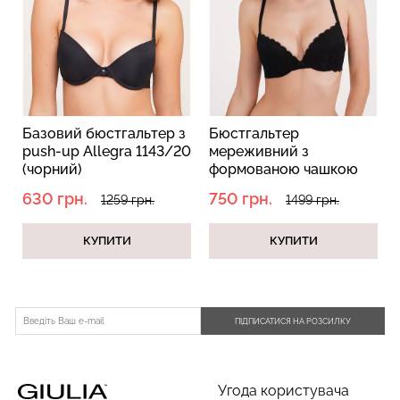
зовий бюстгальтер з
Бюстгальтер
Бюстг
sh-up Allegra 1143/20
мереживний з
з подв
орний)
формованою чашкою
L1511A
пуш-ап Sherry 1111/31
0 грн.
750 грн.
1168 г
1259 грн.
1499 грн.
black (чорний)
КУПИТИ
КУПИТИ
ПІДПИСАТИСЯ НА РОЗСИЛКУ
Угода користувача