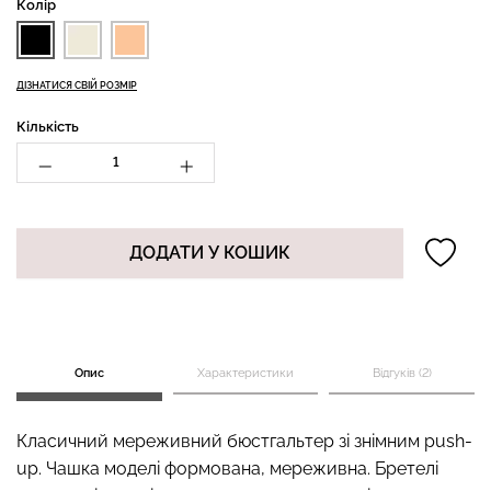
Колір
ДІЗНАТИСЯ СВІЙ РОЗМІР
Топ на бретелях в рубчик
Безшовні стрінги STRING
CAMI TOP RIB black
Кількість
BRIEFS (чорний) Giulia
(чорний) Giulia
179 грн.
299 грн.
299 грн.
499 грн.
ДОДАТИ У КОШИК
Опис
Характеристики
Відгуків (2)
Класичний мереживний бюстгальтер зі знімним push-
up. Чашка моделі формована, мереживна. Бретелі