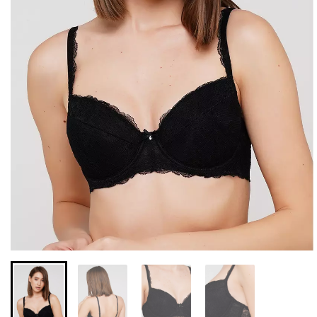
Безшовні легінси з
Велосипедки з високою
мікрофібри LEGGINGS 02
талією TRACKS 01
(чорний) Giulia
(чорний) Giulia
552 грн.
789 грн.
384 грн.
549 грн.