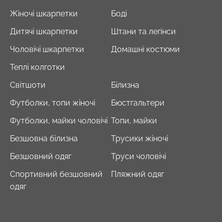
Жіночі шкарпетки
Боді
Дитячі шкарпетки
Штани та легінси
Чоловічі шкарпетки
Домашні костюми
Теплі колготки
Світшоти
Білизна
Футболки, топи жіночі
Бюстгальтери
Футболки, майки чоловічі
Топи, майки
Безшовна білизна
Трусики жіночі
Безшовний одяг
Труси чоловічі
Спортивний безшовний
Пляжний одяг
одяг