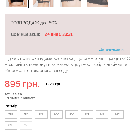
Безшовні бразиліана з
РОЗПРОДАЖ до -50%
Безшовні легінси
легкою корекцією
LEGGINGS (чорний) Giulia
BRASILIAN SHAPEWEAR
До кінця акції:
24 дня 5:33:30
black (чорний) Giulia
Детальніше >>
482 грн.
689 грн.
258 грн.
369 грн.
Під час примірки вдома виявилося, що розмір не підходить? Є
можливість повернути за умови відсутності слідів носіння та
збереження товарного вигляду.
895 грн.
1279 грн.
Код:
1009036
Наявність:
Є в наявності
Розмір
75B
75D
80В
80С
80D
80E
85В
85C
85D
75C