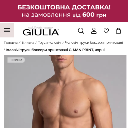
офіційний магазин
НАШІ ТРЕНДОВІ ТОВАРИ
Головна
Білизна
Труси чоловічі
Чоловiчi труси боксери принтовані G
Чоловiчi труси боксери принтовані G-MAN PRINT, чорні