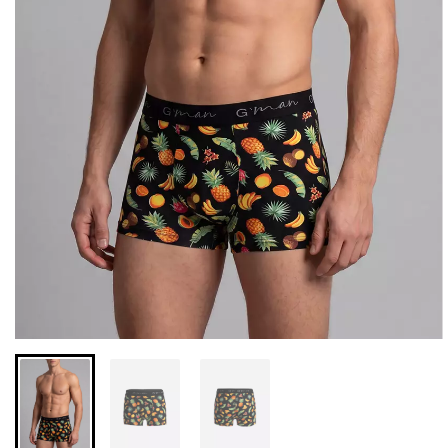
Безшовні легінси з
Велосипедки з високою
мікрофібри LEGGINGS 02
талією TRACKS 01
(чорний) Giulia
(чорний) Giulia
552 грн.
789 грн.
384 грн.
549 грн.