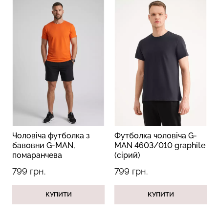
Безшовні труси хіпстери
Топ на бретелях в рубчик
HIPSTER BRIEFS
CAMI TOP RIB white (білий)
(бежевий) Giulia
Giulia
230 грн.
329 грн.
299 грн.
499 грн.
Чоловіча футболка з
Футболка чоловіча G-
бавовни G-MAN,
MAN 4603/010 graphite
помаранчева
(сірий)
799 грн.
799 грн.
КУПИТИ
КУПИТИ