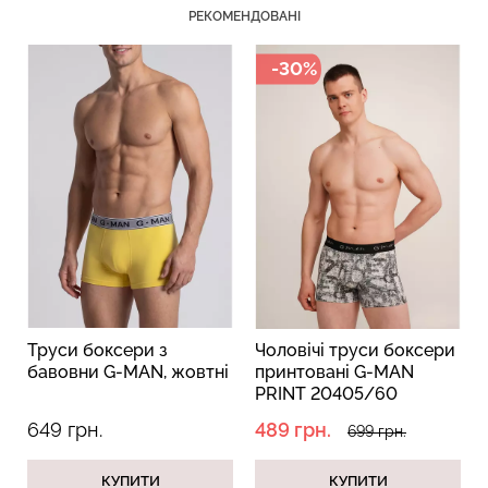
РЕКОМЕНДОВАНІ
-30%
Безшовний топ з легкою
Велосипедки з пуш-ап
корекцією BRA
ефектом безшовні
SHAPEWEAR black
TRACKS SHAPE black
(чорний) Giulia
(чорний) Giulia
489 грн.
699 грн.
454 грн.
649 грн.
Труси боксери з
Чоловiчi труси боксери
бавовни G-MAN, жовтні
принтовані G-MAN
PRINT 20405/60
white/letter print (білий)
649 грн.
489 грн.
699 грн.
КУПИТИ
КУПИТИ