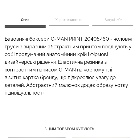
Опис
Характеристики
Відгуків (0)
Безшовний топ з легкою
Безшовні стрінги STRING
корекцією BRA
Бавовняні боксери G-MAN PRINT 20405/60 - чоловічі
BRIEFS (чорний) Giulia
SHAPEWEAR nude
труси з виразним абстрактним принтом поєднують у
(бежевий) Giulia
собі продуманий анатомічний крій і фірмові
179 грн.
299 грн.
489 грн.
699 грн.
дизайнерські рішення. Еластична резинка з
контрастним написом G-MAN на чорному тлі —
візитна картка бренду, що підкреслює увагу до
деталей. Абстрактний малюнок додає образу нотку
індивідуальності.
З ЦИМ ТОВАРОМ КУПУЮТЬ