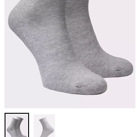
Безшовні легінси з
Велосипедки з високою
мікрофібри LEGGINGS 02
талією TRACKS 01
(чорний) Giulia
(чорний) Giulia
552 грн.
789 грн.
384 грн.
549 грн.