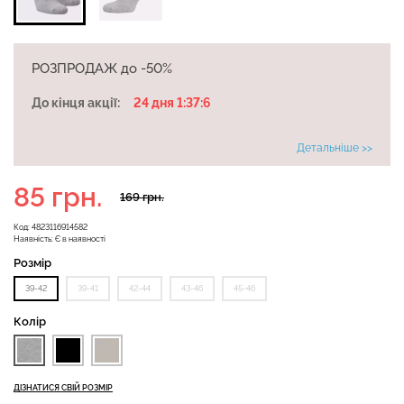
Безшовні бразиліана з
РОЗПРОДАЖ до -50%
Безшовні легінси
легкою корекцією
LEGGINGS (чорний) Giulia
BRASILIAN SHAPEWEAR
До кінця акції:
24 дня 1:37:6
black (чорний) Giulia
Детальніше >>
482 грн.
689 грн.
258 грн.
369 грн.
85 грн.
169 грн.
Код:
4823116914582
Наявність:
Є в наявності
Розмір
39-42
39-41
42-44
43-46
45-46
Колір
ДІЗНАТИСЯ СВІЙ РОЗМІР