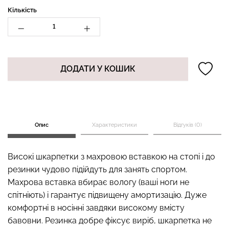
Кількість
Топ на бретелях в рубчик
Безшовні стрінги STRING
CAMI TOP RIB white (білий)
BRIEFS (чорний) Giulia
ДОДАТИ У КОШИК
Giulia
179 грн.
299 грн.
299 грн.
499 грн.
Опис
Характеристики
Відгуків (0)
Високі шкарпетки з махровою вставкою на стопі і до
резинки чудово підійдуть для занять спортом.
Махрова вставка вбирає вологу (ваші ноги не
спітніють) і гарантує підвищену амортизацію. Дуже
комфортні в носінні завдяки високому вмісту
бавовни. Резинка добре фіксує виріб, шкарпетка не