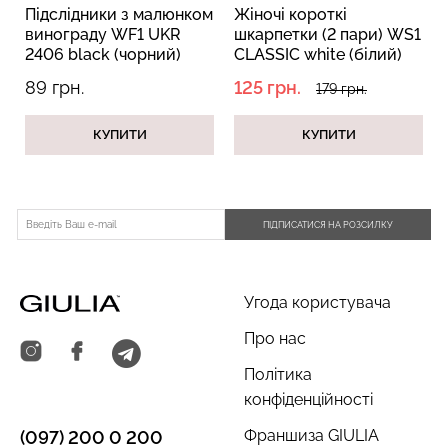
Підслідники з малюнком
Жіночі короткі
винограду WF1 UKR
шкарпетки (2 пари) WS1
2406 black (чорний)
CLASSIC white (білий)
89 грн.
125 грн.
179 грн.
Безшовний топ з легкою
Велосипедки з пуш-ап
корекцією BRA
ефектом безшовні
КУПИТИ
КУПИТИ
SHAPEWEAR nude
TRACKS SHAPE black
(бежевий) Giulia
(чорний) Giulia
489 грн.
699 грн.
454 грн.
649 грн.
ПІДПИСАТИСЯ НА РОЗСИЛКУ
Угода користувача
Про нас
Політика
конфіденційності
Франшиза GIULIA
(097) 200 0 200