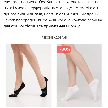
сповзає і не тисне. Особливість шкарпеток - щільна
п'ята і мисок, перфорація на стопі. Довго зберігають
привабливий вигляд, навіть після численних прань.
Також посередині виробу виконана кругова резинка
Топ на бретелях в рубчик
Безшовний топ на
для кращої фіксації та прилягання виробу.
CAMI TOP RIB black
бретелях CAMI TOP
(чорний) Giulia
(білий) Giulia
РЕКОМЕНДОВАНІ
299 грн.
499 грн.
279 грн.
399 грн.
-30%