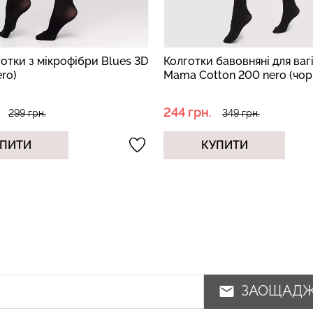
бавовняні для вагітних
Бавовняні колготки з геом
ton 200 nero (чорний)
візерунком SPLIT (2) pirate 
(чорний)
279 грн.
349 грн.
399 грн.
ПИТИ
КУПИТИ
ЗАОЩАД