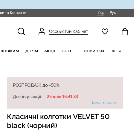
Укр
Рус
ни та Контакти
Особистий Кабінет
ОЛОВІКАМ
ДІТЯМ
АКЦІЇ
OUTLET
НОВИНКИ
ЩЕ
РОЗПРОДАЖ до -50%
До кінця акції:
25 днів 16:41:33
Детальніше >>
Класичні колготки VELVET 50
black (чорний)