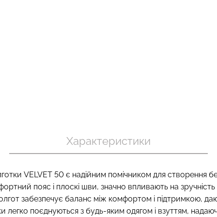
пуш-ап
Безшовні труси хіпстери
Топ на брете
вні TRACKS
HIPSTER BRIEFS (бежевий)
CAMI TOP RIB 
ний) Giulia
Giulia
Giulia
230 грн.
329 грн.
299 грн.
499 г
Характеристики
олготки VELVET 50 є надійним помічником для створення б
омфортний пояс і плоскі шви, значно впливають на зручність
колгот забезпечує баланс між комфортом і підтримкою, д
тки легко поєднуються з будь-яким одягом і взуттям, надаю