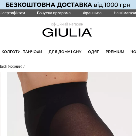
і сертифікати
Бонусна програма
Франшиза
Наші магази
офіційний магазин
КОЛГОТИ, ПАНЧОХИ
ДЛЯ ДОМУ І СНУ
ОДЯГ
PREMIUM
Ч
lack (чорний)