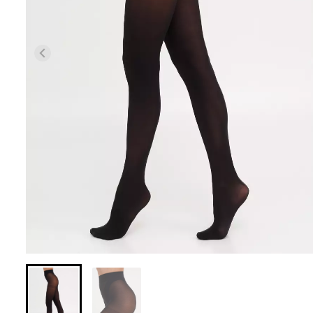
Безшовні легінси з
Безшовні легін
мікрофібри LEGGINGS 02
(чорний) Giulia
(чорний) Giulia
631 грн.
789 грн.
551 грн.
689 грн.