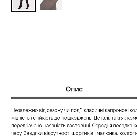
Безшовний топ з легкою
Велосипедки з 
корекцією BRA SHAPEWEAR
ефектом безшо
nude (бежевий) Giulia
SHAPE black (чор
489 грн.
699 грн.
519 грн.
649 грн.
Опис
Незалежно від сезону чи події, класичні капронові к
міцність і стійкість до пошкоджень. Деталі, такі як к
передбачено наявність ластовиці. Середня посадка 
часу. Завдяки відсутності шортиків і малюнка, колго