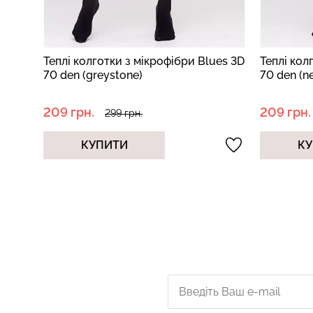
es 3D
Теплі колготки з мікрофібри Blues 3D
Колготки 
70 den (nero)
Mama Cot
209 грн.
244 грн.
299 грн.
КУПИТИ
КУ