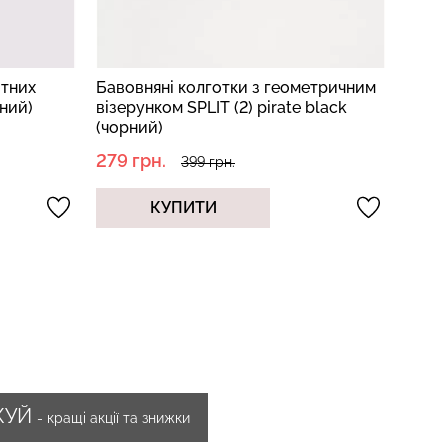
етричним
Бавовняні колготки з імітацією панчіх
Баво
black
з візерунком SPLIT (5) pirate black
100 n
(чорний)
279 грн.
237 
399 грн.
КУПИТИ
ЖУЙ
- кращі акції та знижки