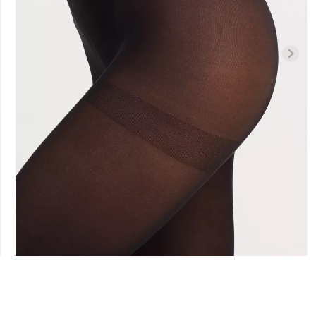
Безшовні бразиліана з
Велосипедки
си LEGGINGS
легкою корекцією BRASILIAN
талією TRACK
SHAPEWEAR black (чорний)
Giulia
Giulia
258 грн.
369 грн.
439 грн.
549 г