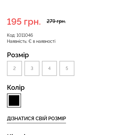
195 грн.
279 грн.
 з високою
Безшовні стрінги STRING
S 01 (чорний)
BRIEFS (чорний) Giulia
Код:
1011046
Наявність:
Є в наявності
рн.
179 грн.
299 грн.
Розмір
2
3
4
5
Колір
ДІЗНАТИСЯ СВІЙ РОЗМІР