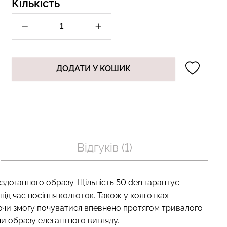
Кількість
лях в рубчик
Безшовний топ з легкою
white (білий)
корекцією BRA SHAPEWEAR
black (чорний) Giulia
ДОДАТИ У КОШИК
рн.
489 грн.
699 грн.
Відгуків (1)
ездоганного образу. Щільність 50 den гарантує
 під час носіння колготок. Також у колготках
аючи змогу почуватися впевнено протягом тривалого
чи образу елегантного вигляду.