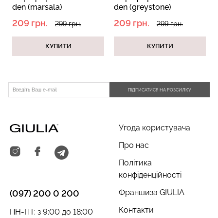
den (marsala)
den (greystone)
209 грн.
209 грн.
299 грн.
299 грн.
КУПИТИ
КУПИТИ
Безшовний топ з легкою
Безшовні труси сліпи з
корекцією BRA
легкою корекцією HI-LEG
SHAPEWEAR nude
SHAPEWEAR black
(бежевий) Giulia
(чорний) Giulia
ПІДПИСАТИСЯ НА РОЗСИЛКУ
489 грн.
699 грн.
258 грн.
369 грн.
Угода користувача
Про нас
Політика
конфіденційності
Франшиза GIULIA
(097) 200 0 200
Контакти
ПН-ПТ: з 9:00 до 18:00