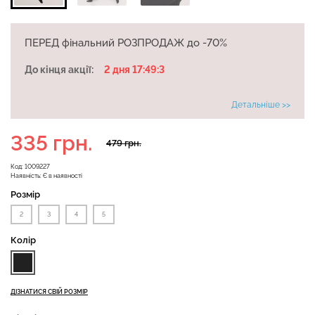
ПЕРЕД фінальний РОЗПРОДАЖ до -70%
Велосипедки з високою
До кінця акції:
2 дня 17:49:2
Безшовні легінси
талією TRACKS 01
LEGGINGS (чорний) Giulia
(чорний) Giulia
Детальніше >>
482 грн.
689 грн.
275 грн.
549 грн.
335 грн.
479 грн.
Код:
1009227
Наявність:
Є в наявності
Розмір
2
3
4
5
Колір
ДІЗНАТИСЯ СВІЙ РОЗМІР