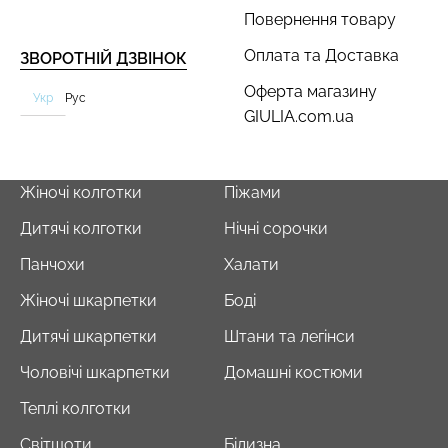
Повернення товару
Оплата та Доставка
ЗВОРОТНІЙ ДЗВІНОК
Оферта магазину
Укр
Рус
GIULIA.com.ua
Жіночі колготки
Піжами
Дитячі колготки
Нічні сорочки
Панчохи
Халати
Жіночі шкарпетки
Боді
Дитячі шкарпетки
Штани та легінси
Чоловічі шкарпетки
Домашні костюми
Теплі колготки
Світшоти
Білизна