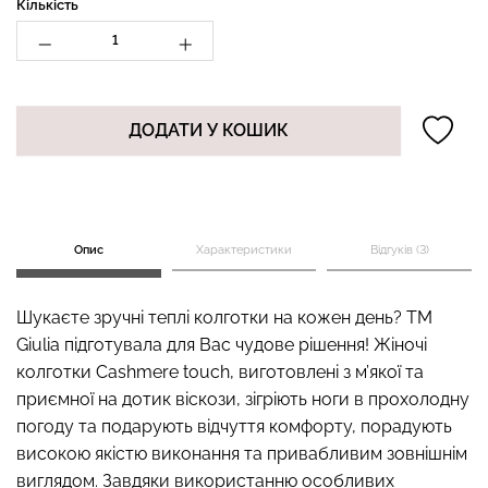
Кількість
Безшовний топ на
Топ на бретелях в рубчик
бретелях CAMI TOP
CAMI TOP RIB black
ДОДАТИ У КОШИК
(білий) Giulia
(чорний) Giulia
279 грн.
399 грн.
299 грн.
499 грн.
Опис
Характеристики
Відгуків (3)
Шукаєте зручні теплі колготки на кожен день? ТМ
Giulia підготувала для Вас чудове рішення! Жіночі
колготки Cashmere touch, виготовлені з м’якої та
приємної на дотик віскози, зігріють ноги в прохолодну
погоду та подарують відчуття комфорту, порадують
високою якістю виконання та привабливим зовнішнім
виглядом. Завдяки використанню особливих