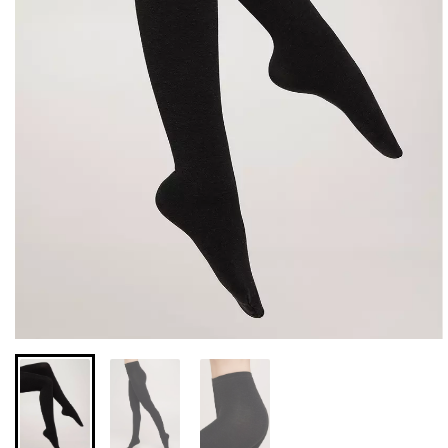
Безшовні бразиліана з
Безшовні легінси з
легкою корекцією
мікрофібри LEGGINGS 02
BRASILIAN SHAPEWEAR
(чорний) Giulia
black (чорний) Giulia
552 грн.
789 грн.
258 грн.
369 грн.