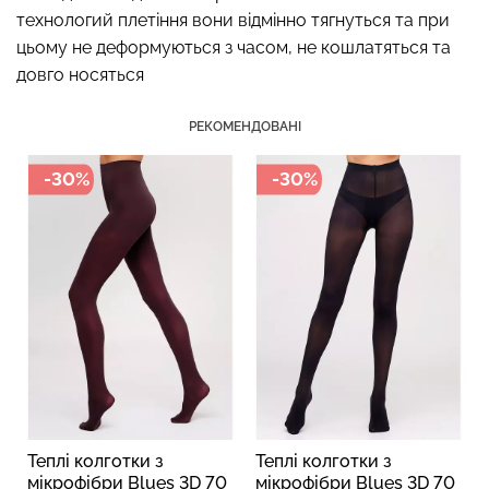
технологий плетіння вони відмінно тягнуться та при
цьому не деформуються з часом, не кошлатяться та
довго носяться
Топ на бретелях в рубчик
Безшовні стрінги STRING
CAMI TOP RIB white (білий)
РЕКОМЕНДОВАНІ
BRIEFS (чорний) Giulia
Giulia
-30%
-30%
179 грн.
299 грн.
299 грн.
499 грн.
Теплі колготки з
Теплі колготки з
мікрофібри Blues 3D 70
мікрофібри Blues 3D 70