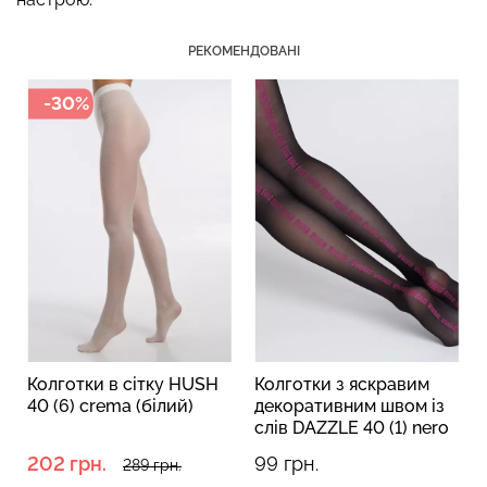
РЕКОМЕНДОВАНІ
-30%
Топ на бретелях в рубчик
Безшовні стрінги STRING
CAMI TOP RIB white (білий)
BRIEFS (чорний) Giulia
Giulia
179 грн.
299 грн.
299 грн.
499 грн.
Колготки в сітку HUSH
Колготки з яскравим
40 (6) crema (білий)
декоративним швом із
0
слів DAZZLE 40 (1) nero
(чорний)
202 грн.
99 грн.
289 грн.