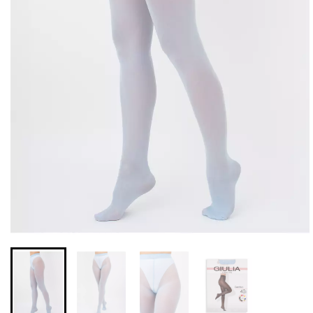
Безшовні бразиліана з
Безшовні легінси з
легкою корекцією
мікрофібри LEGGINGS 02
BRASILIAN SHAPEWEAR
(чорний) Giulia
black (чорний) Giulia
552 грн.
789 грн.
258 грн.
369 грн.