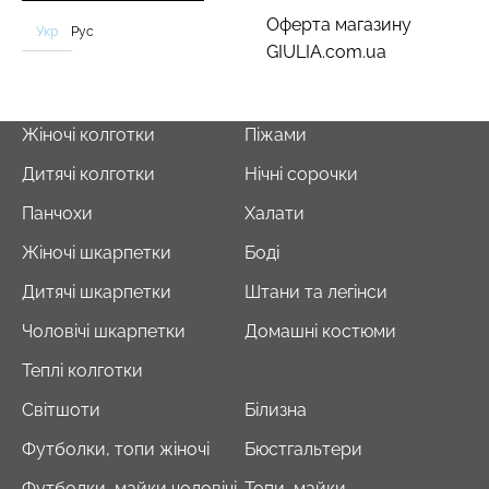
Оферта магазину
Укр
Рус
GIULIA.com.ua
Жіночі колготки
Піжами
Дитячі колготки
Нічні сорочки
Панчохи
Халати
Жіночі шкарпетки
Боді
Дитячі шкарпетки
Штани та легінси
Чоловічі шкарпетки
Домашні костюми
Теплі колготки
Світшоти
Білизна
Футболки, топи жіночі
Бюстгальтери
Футболки, майки чоловічі
Топи, майки