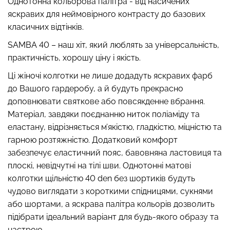
Однотонна кольорова палітра - від насичених
яскравих для неймовірного контрасту до базових
класичних відтінків.
SAMBA 40 – наш хіт, який люблять за універсальність,
Безшовний топ з легкою
Топ на бретелях в рубчик
практичність, хорошу ціну і якість.
корекцією BRA
CAMI TOP RIB black
SHAPEWEAR nude
(чорний) Giulia
Ці жіночі колготки не лише додадуть яскравих фарб
(бежевий) Giulia
до Вашого гардеробу, а й будуть прекрасно
489 грн.
699 грн.
299 грн.
499 грн.
доповнювати святкове або повсякденне вбрання.
Матеріал, завдяки поєднанню ниток поліаміду та
еластану, відрізняється м’якістю, гладкістю, міцністю та
гарною розтяжністю. Додатковий комфорт
забезпечує еластичний пояс, бавовняна ластовиця та
плоскі, невідчутні на тілі шви. Однотонні матові
колготки щільністю 40 den без шортиків будуть
чудово виглядати з короткими спідницями, сукнями
або шортами, а яскрава палітра кольорів дозволить
підібрати ідеальний варіант для будь-якого образу та
настрою.