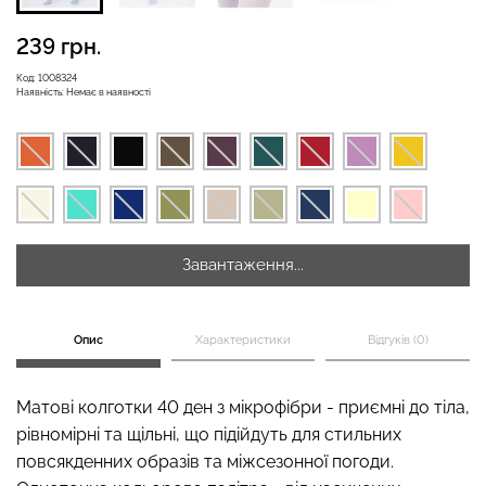
239 грн.
Код:
1008324
Наявність:
Немає в наявності
Велосипедки з високою
Безшовні легінси
талією TRACKS 01
LEGGINGS (чорний) Giulia
(чорний) Giulia
482 грн.
689 грн.
384 грн.
549 грн.
Завантаження...
Опис
Характеристики
Відгуків (0)
Матові колготки 40 ден з мікрофібри - приємні до тіла,
рівномірні та щільні, що підійдуть для стильних
повсякденних образів та міжсезонної погоди.