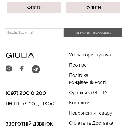
КУПИТИ
КУПИТИ
ПІДПИСАТИСЯ НА РОЗСИЛКУ
Безшовні труси сліпи з
Безшовний топ на
легкою корекцією HI-LEG
бретелях CAMI TOP
SHAPEWEAR black
(білий) Giulia
(чорний) Giulia
Угода користувача
279 грн.
399 грн.
258 грн.
369 грн.
Про нас
Політика
конфіденційності
Франшиза GIULIA
(097) 200 0 200
Контакти
ПН-ПТ: з 9:00 до 18:00
Повернення товару
Оплата та Доставка
ЗВОРОТНІЙ ДЗВІНОК