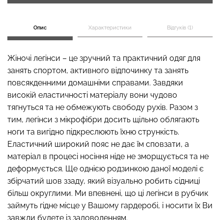
Опис
Характеристики
Відгуків (1)
Безшовний топ з легкою
Безшовні стрінги STRING
корекцією BRA
Жіночі легінси – це зручний та практичний одяг для
BRIEFS (чорний) Giulia
SHAPEWEAR nude
занять спортом, активного відпочинку та занять
(бежевий) Giulia
повсякденними домашніми справами. Завдяки
179 грн.
299 грн.
489 грн.
699 грн.
високій еластичності матеріалу вони чудово
тягнуться та не обмежують свободу рухів. Разом з
тим, легінси з мікрофібри досить щільно облягають
ноги та вигідно підкреслюють їхню стрункість.
Еластичний широкий пояс не дає їм сповзати, а
матеріал в процесі носіння ніде не зморщується та не
деформується. Ще однією родзинкою даної моделі є
збірчатий шов ззаду, який візуально робить сідниці
більш округлими. Ми впевнені, що ці легінси в рубчик
займуть гідне місце у Вашому гардеробі, і носити їх Ви
завжди будете із задоволенням.