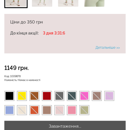
Безшовні бразиліана з
Ціни до 350 грн
Безшовні легінси
легкою корекцією
LEGGINGS (чорний) Giulia
BRASILIAN SHAPEWEAR
До кінця акції:
3 дня 3:31:5
black (чорний) Giulia
Детальніше >>
551 грн.
689 грн.
258 грн.
369 грн.
1149 грн.
Код:
1009878
Наявність:
Немає в наявності
Завантаження...