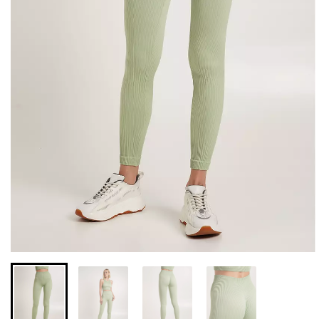
Безшовні легінси з
Велосипедки з високою
мікрофібри LEGGINGS 02
талією TRACKS 01
(чорний) Giulia
(чорний) Giulia
631 грн.
789 грн.
439 грн.
549 грн.