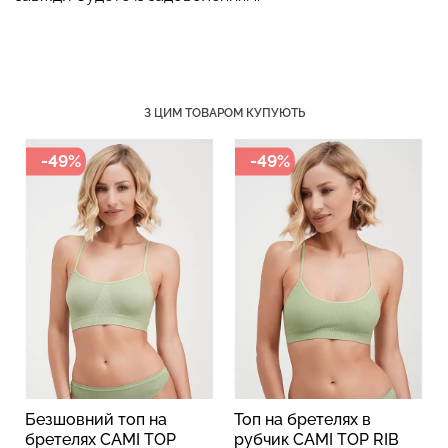
З ЦИМ ТОВАРОМ КУПУЮТЬ
Безшовні труси хіпстери
Топ на бретелях в рубчик
HIPSTER BRIEFS
CAMI TOP RIB white (білий)
(бежевий) Giulia
Giulia
-49%
-49%
230 грн.
329 грн.
299 грн.
499 грн.
Безшовний топ на
Топ на бретелях в
бретелях CAMI TOP
рубчик CAMI TOP RIB