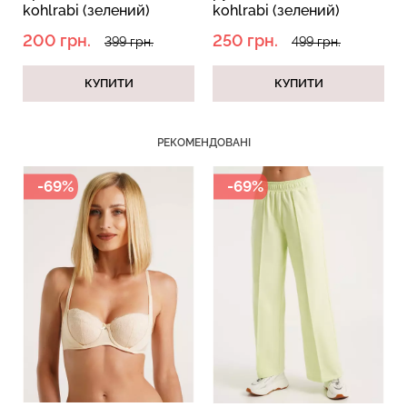
kohlrabi (зелений)
kohlrabi (зелений)
200 грн.
250 грн.
399 грн.
499 грн.
КУПИТИ
КУПИТИ
Безшовний топ з легкою
Велосипедки з пуш-ап
корекцією BRA
ефектом безшовні
РЕКОМЕНДОВАНІ
SHAPEWEAR black
TRACKS SHAPE black
(чорний) Giulia
(чорний) Giulia
-69%
-69%
489 грн.
699 грн.
519 грн.
649 грн.