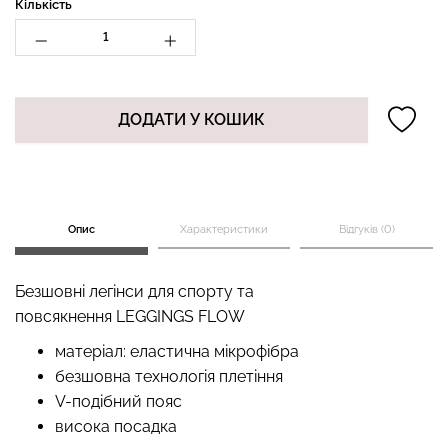
Кількість
Топ на бретелях в рубчик
Безшовні стрінги STRING
CAMI TOP RIB black
ДОДАТИ У КОШИК
BRIEFS (чорний) Giulia
(чорний) Giulia
179 грн.
299 грн.
299 грн.
499 грн.
Опис
Характеристики
Відгуків (0)
Безшовні легінси для спорту та
повсякнення LEGGINGS FLOW
матеріал: еластична мікрофібра
безшовна технологія плетіння
V-подібний пояс
висока посадка