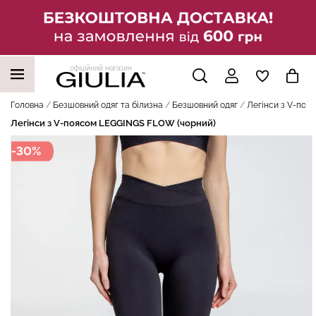
офіційний магазин
НАШІ ТРЕНДОВІ ТОВАРИ
Головна
Безшовний одяг та білизна
Безшовний одяг
Легінси з V-поя
Легінси з V-поясом LEGGINGS FLOW (чорний)
-30%