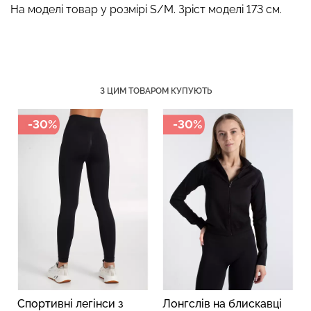
На моделі товар у розмірі S/M. Зріст моделі 173 см.
Топ на бретелях в рубчик
Безшовний топ на
CAMI TOP RIB white (білий)
бретелях CAMI TOP
З ЦИМ ТОВАРОМ КУПУЮТЬ
Giulia
(білий) Giulia
299 грн.
499 грн.
279 грн.
399 грн.
-30%
-30%
-30
ортивні легінси з
Лонгслів на блискавці
Легінс