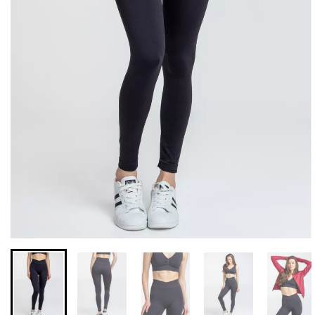
Безшовні бразиліана з
Безшовні легінси з
легкою корекцією
мікрофібри LEGGINGS 02
BRASILIAN SHAPEWEAR
(чорний) Giulia
black (чорний) Giulia
552 грн.
789 грн.
258 грн.
369 грн.