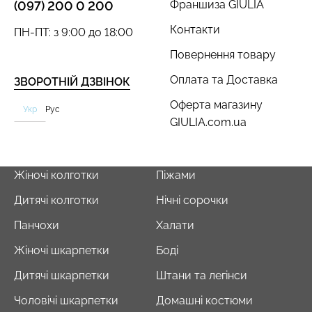
Франшиза GIULIA
(097) 200 0 200
Контакти
ПН-ПТ: з 9:00 до 18:00
Повернення товару
Оплата та Доставка
ЗВОРОТНІЙ ДЗВІНОК
Оферта магазину
Укр
Рус
GIULIA.com.ua
Жіночі колготки
Піжами
Дитячі колготки
Нічні сорочки
Панчохи
Халати
Жіночі шкарпетки
Боді
Дитячі шкарпетки
Штани та легінси
Чоловічі шкарпетки
Домашні костюми