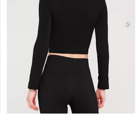
Безшовні бра
високою
Безшовні легінси LEGGINGS
легкою коре
1 (чорний)
(чорний) Giulia
SHAPEWEAR b
Giulia
482 грн.
689 грн.
258 грн.
369 г