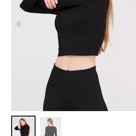
Безшовні легінси з
Велосипедки з 
мікрофібри LEGGINGS 02
талією TRACKS 0
(чорний) Giulia
Giulia
552 грн.
789 грн.
384 грн.
549 грн.