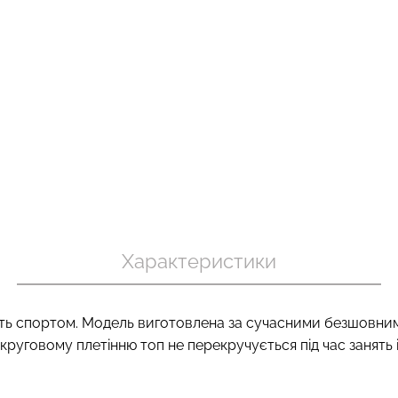
 в рубчик
Безшовний то
Безшовний топ на бретелях
ack (чорний)
корекцією 
CAMI TOP (білий) Giulia
nude (бежевий
.
279 грн.
399 грн.
489 грн.
699 г
Характеристики
ть спортом. Модель виготовлена ​​за сучасними безшовними
 круговому плетінню топ не перекручується під час занять