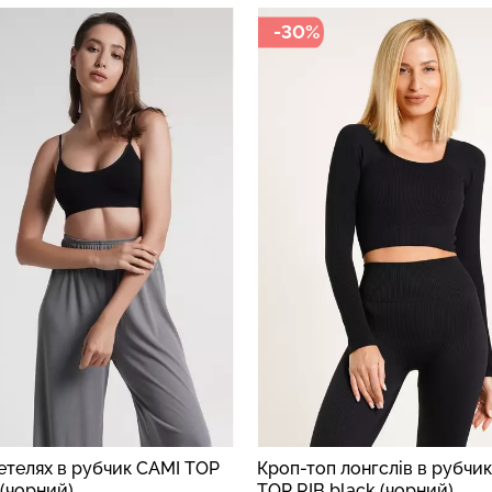
-30%
 лонгслів в рубчик CROP
Безшовна футболка T-SHIR
lack (чорний)
(чорний)