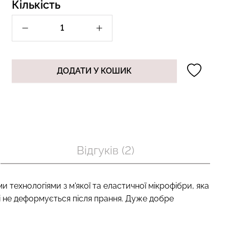
Кількість
п з легкою
Велосипедки з пуш-ап
BRA SHAPEWEAR
ефектом безшовні TRACKS
) Giulia
SHAPE black (чорний) Giulia
ДОДАТИ У КОШИК
рн.
454 грн.
649 грн.
Відгуків (2)
 технологіями з м'якої та еластичної мікрофібри, яка
 і не деформується після прання. Дуже добре