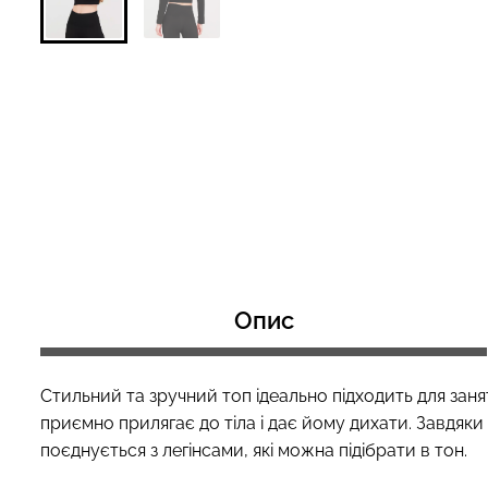
Топ на бретелях в рубчик
Топ на бретелях
CAMI TOP RIB white (білий)
CAMI TOP RIB bl
Giulia
Giulia
299 грн.
499 грн.
299 грн.
499 грн
Опис
Стильний та зручний топ ідеально підходить для заня
приємно прилягає до тіла і дає йому дихати. Завдяки
поєднується з легінсами, які можна підібрати в тон.