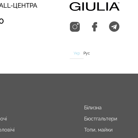
CALL-ЦЕНТРА
0
Укр
Рус
Білизна
очі
Бюстгальтери
ловічі
Топи, майки