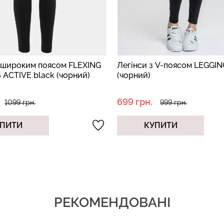
з V-поясом LEGGINGS FLOW
Cпортивні легінси з моде
швом LEGGINGS SPORT SHA
(чорний)
734 грн.
999 грн.
1049 грн.
ПИТИ
КУПИТИ
РЕКОМЕНДОВАНІ