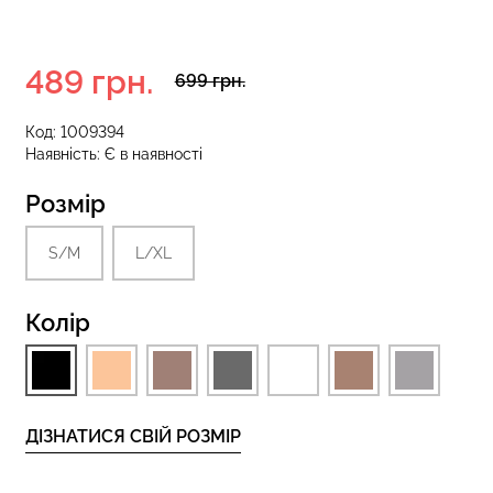
489 грн.
зиліана з
699 грн.
кцією BRASILIAN
Безшовні стрінги STRING
lack (чорний)
BRIEFS (чорний) Giulia
Код:
1009394
Наявність:
Є в наявності
рн.
179 грн.
299 грн.
Розмір
S/M
L/XL
Колір
ДІЗНАТИСЯ СВІЙ РОЗМІР