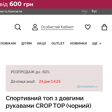
Укр
Рус
ни та Контакти
Особистий Кабінет
ОЛОВІКАМ
ДІТЯМ
АКЦІЇ
OUTLET
НОВИНКИ
ЩЕ
РОЗПРОДАЖ до -50%
До кінця акції:
24 дня 1:4:25
Детальніше >>
Спортивний топ з довгими
рукавами CROP TOP (чорний)