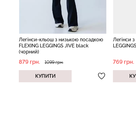
дкою
Легінси з широким поясом FLEXING
Легінси 
LEGGINGS ACTIVE black (чорний)
(чорний)
769 грн.
699 грн.
1099 грн.
КУПИТИ
КУ