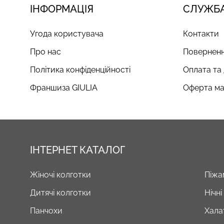
ІНФОРМАЦІЯ
СЛУЖБА
Угода користувача
Контакти
Про нас
Поверненн
Політика конфіденційності
Оплата та
Франшиза GIULIA
Оферта ма
ІНТЕРНЕТ КАТАЛОГ
Жіночі колготки
Піжа
Дитячі колготки
Нічн
Панчохи
Хала