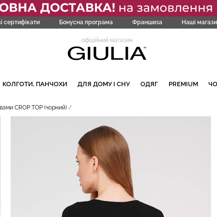
і сертифікати
Бонусна програма
Франшиза
Наші магази
офіційний магазин
КОЛГОТИ, ПАНЧОХИ
ДЛЯ ДОМУ І СНУ
ОДЯГ
PREMIUM
Ч
вами CROP TOP (чорний)