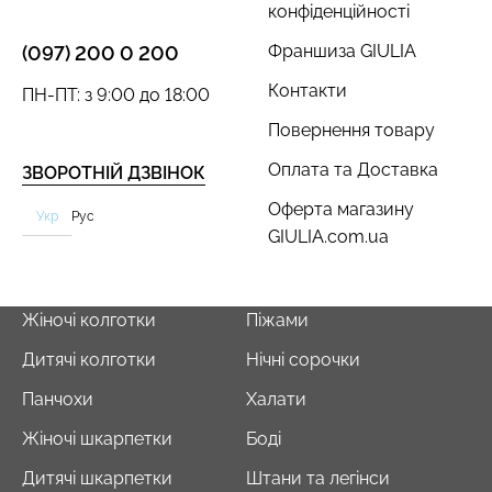
конфіденційності
Франшиза GIULIA
(097) 200 0 200
Контакти
ПН-ПТ: з 9:00 до 18:00
Повернення товару
Оплата та Доставка
ЗВОРОТНІЙ ДЗВІНОК
Оферта магазину
Укр
Рус
GIULIA.com.ua
Жіночі колготки
Піжами
Дитячі колготки
Нічні сорочки
Панчохи
Халати
Жіночі шкарпетки
Боді
Дитячі шкарпетки
Штани та легінси