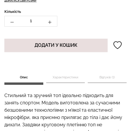
ДІЗНАТИСЯ СВІЙ РОЗМІР
Кількість
Безшовний топ з легкою
Безшовні стрінги STRING
корекцією BRA
BRIEFS (чорний) Giulia
SHAPEWEAR nude
ДОДАТИ У КОШИК
(бежевий) Giulia
179 грн.
299 грн.
489 грн.
699 грн.
Опис
Характеристики
Відгуків (1)
Стильний та зручний топ ідеально підходить для
занять спортом. Модель виготовлена ​​за сучасними
безшовними технологіями з м'якої та еластичної
мікрофібри, яка приємно прилягає до тіла і дає йому
дихати. Завдяки круговому плетінню топ не