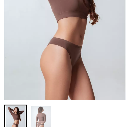
Безшовні легінси з
Велосипедки з високою
мікрофібри LEGGINGS 02
талією TRACKS 01
(чорний) Giulia
(чорний) Giulia
631 грн.
789 грн.
439 грн.
549 грн.