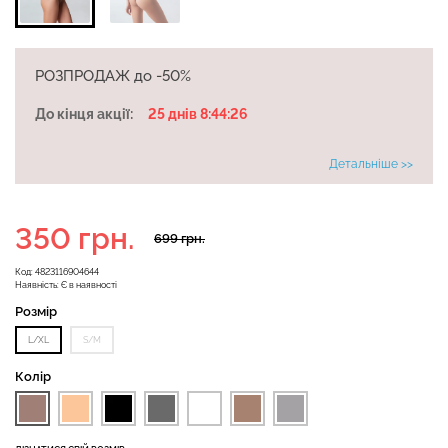
Безшовні бразиліана з
РОЗПРОДАЖ до -50%
Безшовні легінси
легкою корекцією
LEGGINGS (чорний) Giulia
BRASILIAN SHAPEWEAR
До кінця акції:
25 днів 8:44:25
black (чорний) Giulia
Детальніше >>
551 грн.
689 грн.
258 грн.
369 грн.
350 грн.
699 грн.
Код:
4823116904644
Наявність:
Є в наявності
Розмір
L/XL
S/M
Колір