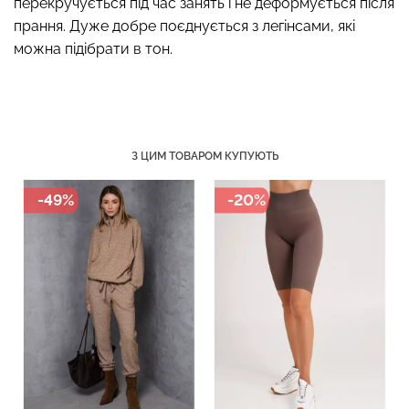
перекручується під час занять і не деформується після
прання. Дуже добре поєднується з легінсами, які
можна підібрати в тон.
Безшовні труси хіпстери
Топ на бретелях в рубчик
HIPSTER BRIEFS
CAMI TOP RIB white (білий)
(бежевий) Giulia
Giulia
З ЦИМ ТОВАРОМ КУПУЮТЬ
230 грн.
329 грн.
299 грн.
499 грн.
-49%
-20%