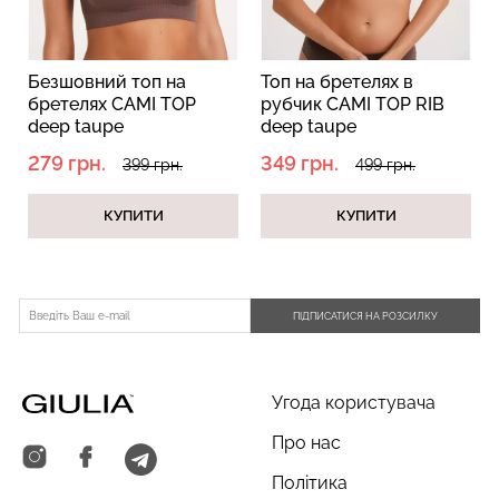
на
Топ на бретелях в
Безшовний топ з
TOP
рубчик CAMI TOP RIB
ефектом пуш-ап TO
deep taupe
SHAPE deep taupe
(коричневий)
(коричневий)
349 грн.
250 грн.
н.
499 грн.
499 грн.
КУПИТИ
КУПИТИ
ПІДПИСАТИСЯ НА РОЗСИЛКУ
Угода користувача
Про нас
Політика