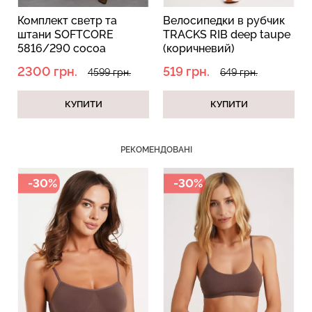
Комплект светр та
Велосипедки в рубчик
штани SOFTCORE
TRACKS RIB deep taupe
5816/290 cocoa
(коричневий)
cupcake/white
2300 грн.
519 грн.
4599 грн.
649 грн.
(коричневий/білий)
Безшовний топ з легкою
Велосипедки з пуш-ап
корекцією BRA
ефектом безшовні
КУПИТИ
КУПИТИ
SHAPEWEAR black
TRACKS SHAPE black
(чорний) Giulia
(чорний) Giulia
РЕКОМЕНДОВАНІ
489 грн.
699 грн.
519 грн.
649 грн.
-30%
-49%