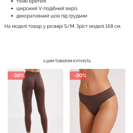
тонкі бретелі
широкий V-подібний виріз
декоративний шов під грудьми
На моделі товар у розмірі S/M. Зріст моделі 168 см.
Безшовні труси хіпстери
Топ на бретелях в рубчик
HIPSTER BRIEFS
CAMI TOP RIB white (білий)
(бежевий) Giulia
Giulia
230 грн.
329 грн.
299 грн.
499 грн.
З ЦИМ ТОВАРОМ КУПУЮТЬ
-30%
-20%