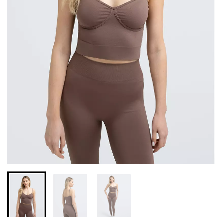
Безшовні легінси з
Безшовні легінси
мікрофібри LEGGINGS 02
LEGGINGS (чорний) Giulia
(чорний) Giulia
631 грн.
789 грн.
551 грн.
689 грн.