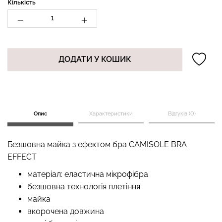
Кількість
Безшовний топ з легкою
Безшовні стрінги STRING
корекцією BRA
ДОДАТИ У КОШИК
BRIEFS (чорний) Giulia
SHAPEWEAR nude
(бежевий) Giulia
179 грн.
299 грн.
489 грн.
699 грн.
Опис
Характеристики
Відгуків (0)
Безшовна майка з ефектом бра CAMISOLE BRA
EFFECT
матеріал: еластична мікрофібра
безшовна технологія плетіння
майка
вкорочена довжина