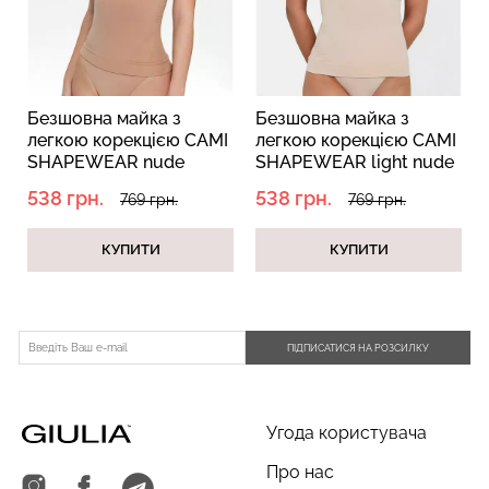
вна майка з
Безшовна майка з
Безшовна
ю корекцією CAMI
легкою корекцією CAMI
тонких бр
EWEAR nude
SHAPEWEAR light nude
CAMISOLE
вий)
(бежевий)
рн.
538 грн.
349 грн.
769 грн.
769 грн.
КУПИТИ
КУПИТИ
К
ПІДПИСАТИСЯ НА РОЗСИЛКУ
Угода користувача
Про нас