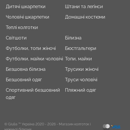
Дитячі шкарпетки
Штани та легінси
Чоловічі шкарпетки
Домашні костюми
Теплі колготки
Світшоти
Білизна
Футболки, топи жіночі
Бюстгальтери
Футболки, майки чоловічі
Топи, майки
Безшовна білизна
Трусики жіночі
Безшовний одяг
Труси чоловічі
Спортивний безшовний
Пляжний одяг
одяг
© Giulia ™ Україна 2020 - 2026
- Магазин колготок і
нижньої білизни