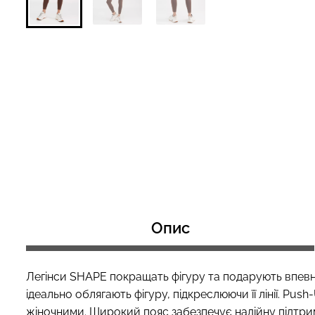
Безшовний топ з легкою
Безшовні труси 
корекцією BRA SHAPEWEAR
HIPSTER BRIEFS
nude (бежевий) Giulia
Giulia
489 грн.
699 грн.
230 грн.
329 грн.
Опис
Легінси SHAPE покращать фігуру та подарують впевн
ідеально облягають фігуру, підкреслюючи її лінії. Pu
жіночними. Широкий пояс забезпечує надійну підтримк