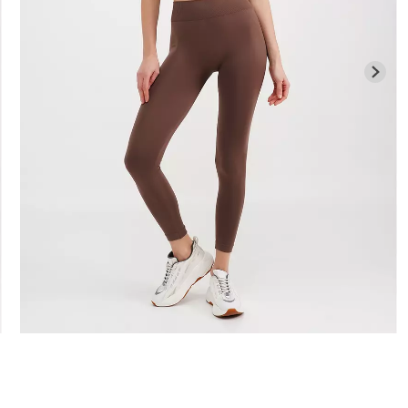
Безшовні бра
високою
Безшовні легінси LEGGINGS
легкою коре
1 (чорний)
(чорний) Giulia
SHAPEWEAR b
Giulia
482 грн.
689 грн.
258 грн.
369 г