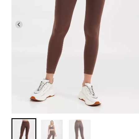
Безшовні легінси з
Велосипедки з 
мікрофібри LEGGINGS 02
талією TRACKS 0
(чорний) Giulia
Giulia
552 грн.
789 грн.
384 грн.
549 грн.