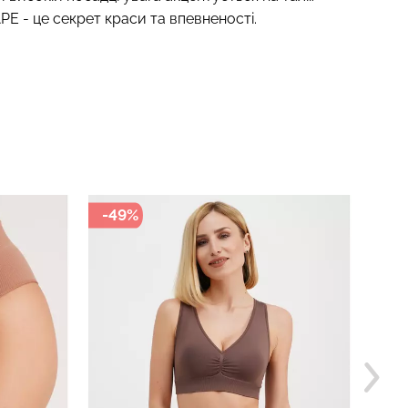
E - це секрет краси та впевненості.
-49%
-3