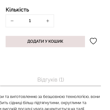
Кількість
 з пуш-ап
Топ на бретелях в рубчик
шовні TRACKS
CAMI TOP RIB black (чорний)
чорний) Giulia
Giulia
ДОДАТИ У КОШИК
рн.
299 грн.
499 грн.
Відгуків (1)
бри та виготовленню за безшовною технологією, вони
обить сідниці більш підтягнутими, округлими та
исокій посадці увага акцентується на талії.