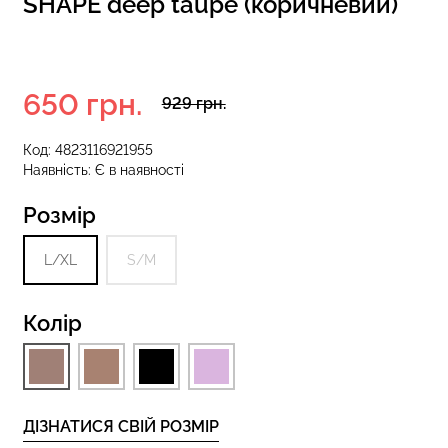
SHAPE deep taupe (коричневий)
зиліана з
кцією BRASILIAN
Безшовні стрінги STRING
650 грн.
929 грн.
lack (чорний)
BRIEFS (чорний) Giulia
Код:
4823116921955
рн.
179 грн.
299 грн.
Наявність:
Є в наявності
Розмір
L/XL
S/M
Колір
ДІЗНАТИСЯ СВІЙ РОЗМІР