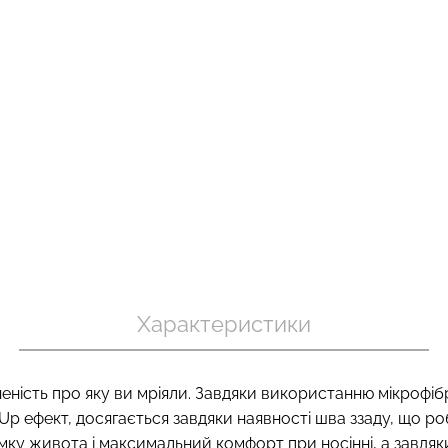
хіпстери
Топ на бретелях в рубчик
Велосипедки
 (бежевий)
CAMI TOP RIB white (білий)
ефектом без
Giulia
SHAPE black (
299 грн.
499 грн.
454 грн.
649 г
Характеристики
еність про яку ви мріяли. Завдяки використанню мікрофі
sh-Up ефект, досягається завдяки наявності шва ззаду, що р
у живота і максимальний комфорт при носінні, а завдяки в