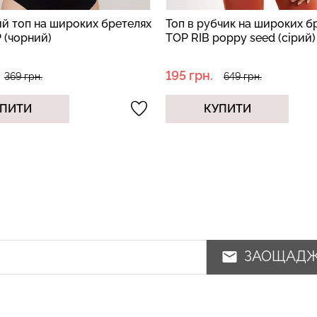
й топ на широких бретелях
Топ в рубчик на широких б
 (чорний)
TOP RIB poppy seed (сірий)
195 грн.
369 грн.
649 грн.
ПИТИ
КУПИТИ
ЗАОЩАД