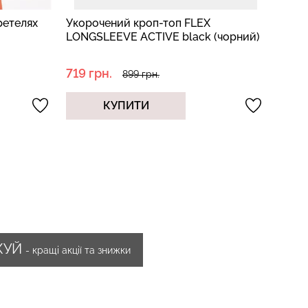
ретелях
Укорочений кроп-топ FLEX
Легі
LONGSLEEVE ACTIVE black (чорний)
LEGGI
719 грн.
629 
899 грн.
КУПИТИ
ЖУЙ
- кращі акції та знижки