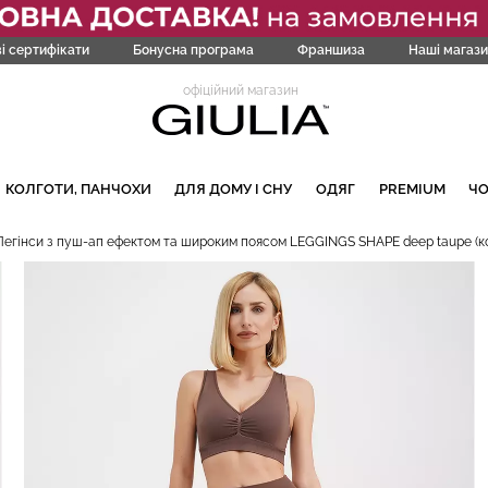
і сертифікати
Бонусна програма
Франшиза
Наші магази
офіційний магазин
КОЛГОТИ, ПАНЧОХИ
ДЛЯ ДОМУ І СНУ
ОДЯГ
PREMIUM
Ч
Легінси з пуш-ап ефектом та широким поясом LEGGINGS SHAPE deep taupe (к