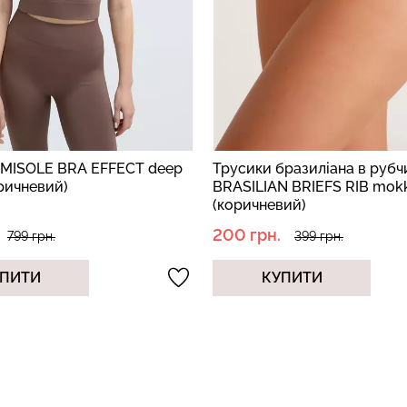
MISOLE BRA EFFECT deep
Трусики бразиліана в рубч
ричневий)
BRASILIAN BRIEFS RIB mok
(коричневий)
200 грн.
799 грн.
399 грн.
ПИТИ
КУПИТИ