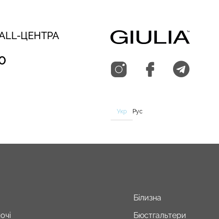
CALL-ЦЕНТРА
0
Укр
Рус
Білизна
очі
Бюстгальтери