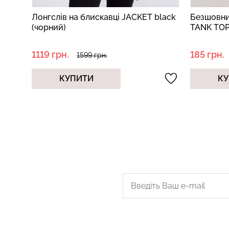
им
Лонгслів на блискавці JACKET black
Безшовни
black
(чорний)
TANK TOP
1119 грн.
185 грн.
1599 грн.
КУПИТИ
КУ