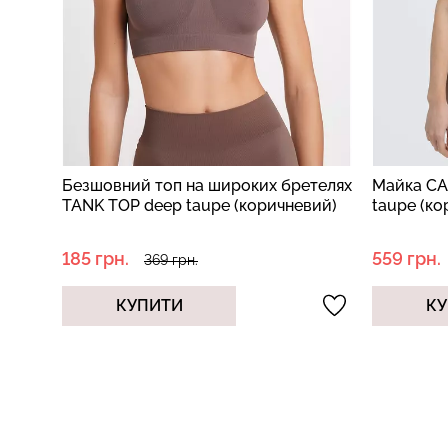
 TOP
Безшовний топ на широких бретелях
Майка CA
TANK TOP deep taupe (коричневий)
taupe (ко
185 грн.
559 грн.
369 грн.
КУПИТИ
КУ