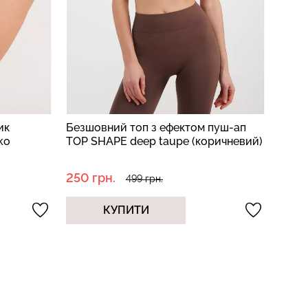
ик
Безшовний топ з ефектом пуш-ап
Топ 
ko
TOP SHAPE deep taupe (коричневий)
TOP R
250 грн.
454 
499 грн.
КУПИТИ