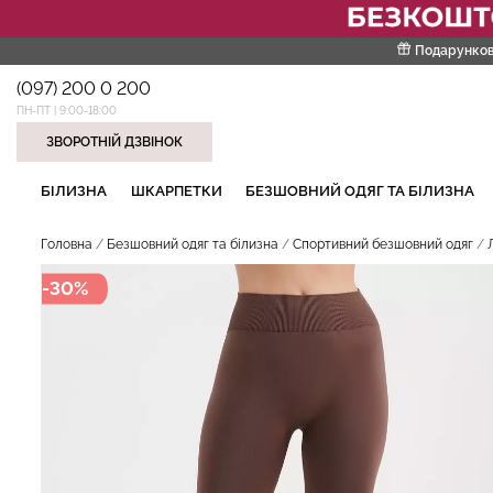
Подарунков
(097) 200 0 200
ПН-ПТ | 9:00-18:00
ЗВОРОТНІЙ ДЗВІНОК
НАШІ ТРЕНДОВІ ТОВАРИ
БІЛИЗНА
ШКАРПЕТКИ
БЕЗШОВНИЙ ОДЯГ ТА БІЛИЗНА
Головна
Безшовний одяг та білизна
Спортивний безшовний одяг
-30%