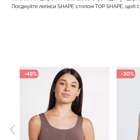
Поєднуйте легінси SHAPE з топом TOP SHAPE, щоб ств
-49%
-30%