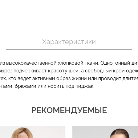
Бесшовный т
 в рубчик
Бесшовный топ на тонких
коррекцией 
ack (черный)
бретелях CAMI TOP (белый)
Характеристики
SHAPEWEAR 
Giulia
Giulia
.
279 грн.
399 грн.
489 грн.
699 г
з высококачественной хлопковой ткани. Однотонный диз
вырез подчеркивает красоту шеи, а свободный крой одеж
тех, кто ведет активный образ жизни или проводит длите
тами, брюками или носить под пиджак.
РЕКОМЕНДУЕМЫЕ