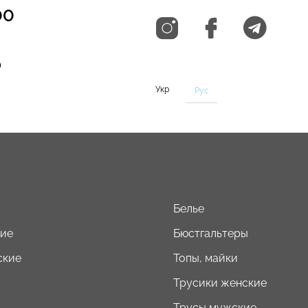
00
0
Укр
Рус
Белье
кие
Бюстгальтеры
ские
Топы, майки
Трусики женские
Трусы мужские