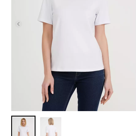
Бесшовные леггинсы из
Велосипедки с 
микрофибры LEGGINGS 02
талией TRACKS 
(черный) Giulia
Giulia
552 грн.
789 грн.
384 грн.
549 грн.