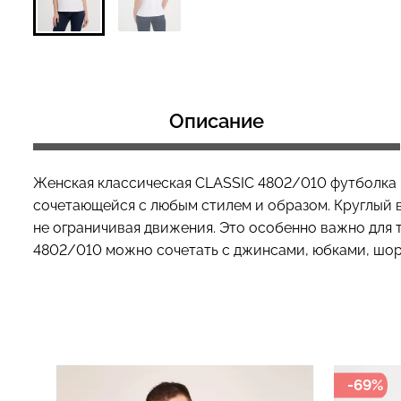
Топ на бретелях в рубчик
Топ на бретелях
CAMI TOP RIB white (белый)
CAMI TOP RIB bl
Описание
Giulia
Giulia
299 грн.
499 грн.
299 грн.
499 грн
Женская классическая CLASSIC 4802/010 футболка и
сочетающейся с любым стилем и образом. Круглый 
не ограничивая движения. Это особенно важно для 
4802/010 можно сочетать с джинсами, юбками, шор
-69%