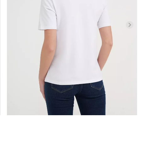
Бесшовная б
высокой
Бесшовные леггинсы
легкой корр
01 (черный)
LEGGINGS (черный) Giulia
BRASILIAN 
black (черный)
482 грн.
689 грн.
258 грн.
369 г