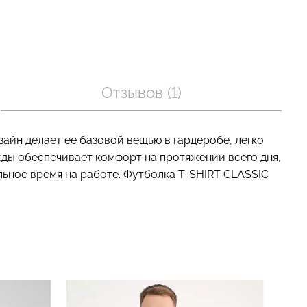
оп с легкой
Велосипедки с пуш-ап
BRA
эффектом бесшовные
Отзывов (1)
nude (бежевый)
TRACKS SHAPE black
(черный) Giulia
рн.
454 грн.
649 грн.
айн делает ее базовой вещью в гардеробе, легко
ды обеспечивает комфорт на протяжении всего дня,
льное время на работе. Футболка T-SHIRT CLASSIC