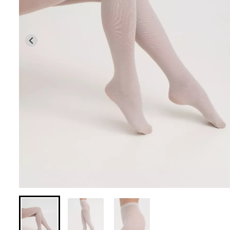
Бесшовные леггинсы из
Велосипедки с 
микрофибры LEGGINGS 02
талией TRACKS 
(черный) Giulia
Giulia
552 грн.
789 грн.
384 грн.
549 грн.