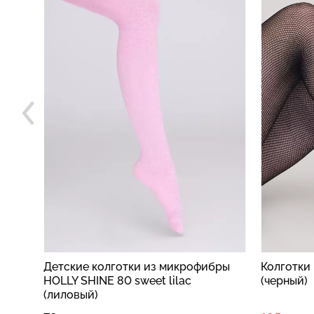
бры
Колготки в сетку NET 40 (1) nero
Однотонн
(черный)
хлопка E
(зеленый)