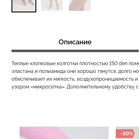
Бесшовный топ с легкой
Топ на бретелях
коррекцией BRA
CAMI TOP RIB wh
Описание
SHAPEWEAR nude (бежевый)
Giulia
Giulia
489 грн.
699 грн.
299 грн.
499 грн
Теплые хлопковые колготки плотностью 150 den пом
эластана и полиамида они хорошо тянутся, долго н
обеспечивает их мягкость, воздухопроницаемость и
узором «микросетка». Дополнительному удобству с
-30%
-49%