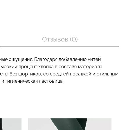
 с пуш-ап
Топ на бретелях в рубчик
есшовные
CAMI TOP RIB black (черный)
Отзывов (0)
E black
Giulia
a
рн.
299 грн.
499 грн.
тные ощущения. Благодаря добавлению нитей
высокий процент хлопка в составе материала
ены без шортиков, со средней посадкой и стильным
и гигиеническая ластовица.
-30%