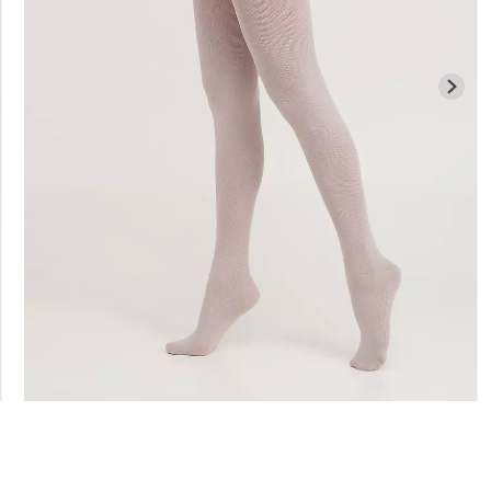
Бесшовная б
высокой
Бесшовные леггинсы
легкой корр
01 (черный)
LEGGINGS (черный) Giulia
BRASILIAN 
black (черный)
482 грн.
689 грн.
258 грн.
369 г