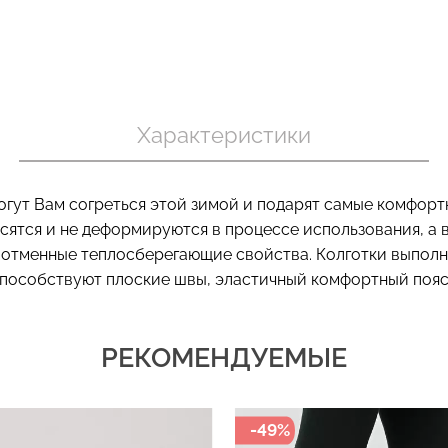
Бесшовный топ с легкой
Велосипедки
 в рубчик
коррекцией BRA
эффектом б
ite (белый)
Характеристики
SHAPEWEAR black (черный)
TRACKS SHAP
Giulia
(черный) Giuli
.
489 грн.
699 грн.
454 грн.
649 г
огут Вам согреться этой зимой и подарят самые комфор
осятся и не деформируются в процессе использования, а 
 отменные теплосберегающие свойства. Колготки выполн
пособствуют плоские швы, эластичный комфортный пояс 
РЕКОМЕНДУЕМЫЕ