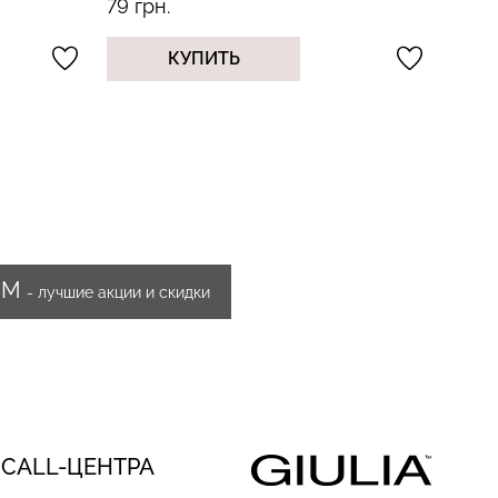
237 грн.
99 г
339 грн.
КУПИТЬ
ИМ
- лучшие акции и скидки
 CALL-ЦЕНТРА