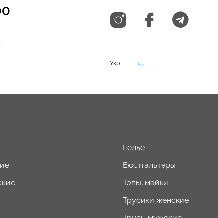
00
0
Укр
Рус
Белье
кие
Бюстгальтеры
ские
Топы, майки
Трусики женские
Трусы мужские