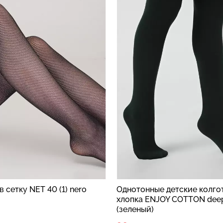
ые детские колготки из
Детские колготки KETTY 40
NJOY COTTON deep green
(зеленый)