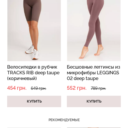
Бесшовные трусы слипы
Бесшовный топ на тонких
с легкой коррекцией HI-
бретелях CAMI TOP
LEG SHAPEWEAR black
(белый) Giulia
(черный) Giulia
279 грн.
399 грн.
258 грн.
369 грн.
Велосипедки в рубчик
Бесшовные леггинсы из
TRACKS RIB deep taupe
микрофибры LEGGINGS
(коричневый)
02 deep taupe
(коричневый)
454 грн.
552 грн.
649 грн.
789 грн.
КУПИТЬ
КУПИТЬ
РЕКОМЕНДУЕМЫЕ