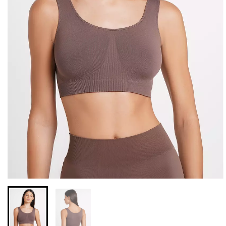
Бесшовная бразилиана с
Бесшовные леггинсы из
легкой коррекцией
микрофибры LEGGINGS
BRASILIAN SHAPEWEAR
02 (черный) Giulia
black (черный) Giulia
552 грн.
789 грн.
258 грн.
369 грн.