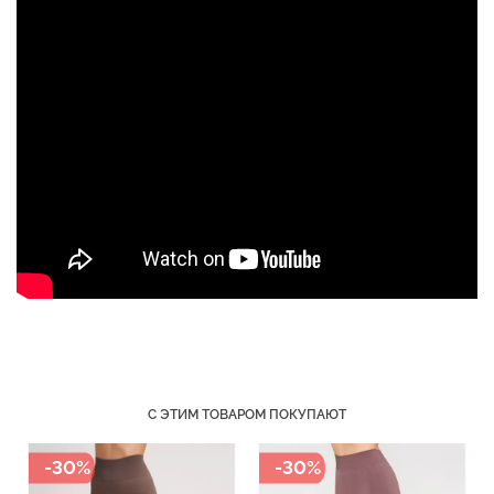
Бесшовный топ с легкой
Топ на бретелях в рубчик
коррекцией BRA
CAMI TOP RIB white
SHAPEWEAR nude
(белый) Giulia
(бежевый) Giulia
489 грн.
699 грн.
299 грн.
499 грн.
С ЭТИМ ТОВАРОМ ПОКУПАЮТ
-30%
-30%