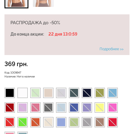
РАСПРОДАЖА до -50%
Велосипедки с высокой
Бесшовные леггинсы
талией TRACKS 01
До конца акции:
22 дня 13:0:58
LEGGINGS (черный) Giulia
(черный) Giulia
Подробнее >>
482 грн.
689 грн.
384 грн.
549 грн.
369 грн.
Код:
1009647
Наличие:
Нет в наличии