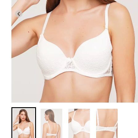
Бесшовные леггинсы из
Бесшовные лег
микрофибры LEGGINGS 02
LEGGINGS (черны
(черный) Giulia
631 грн.
789 грн.
551 грн.
689 грн.