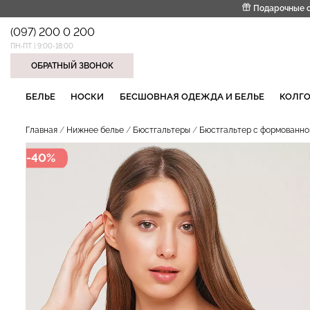
Подарочные 
(097) 200 0 200
ПН-ПТ | 9:00-18:00
ОБРАТНЫЙ ЗВОНОК
НАШИ ТРЕНДОВЫЕ ТОВАРЫ
БЕЛЬЕ
НОСКИ
БЕСШОВНАЯ ОДЕЖДА И БЕЛЬЕ
КОЛГО
Главная
Нижнее белье
Бюстгальтеры
Бюстгальтер с формованной 
-40%