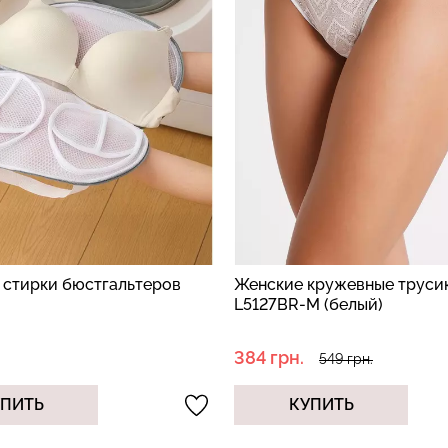
я стирки бюстгальтеров
Женские кружевные труси
L5127BR-M (белый)
384 грн.
549 грн.
УПИТЬ
КУПИТЬ