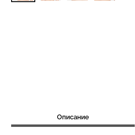
Бесшовный топ с легкой
Велосипедки с 
коррекцией BRA
эффектом бесш
SHAPEWEAR nude (бежевый)
TRACKS SHAPE 
Giulia
(черный) Giulia
489 грн.
699 грн.
519 грн.
649 грн.
Описание