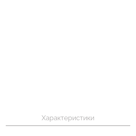
пуш-ап
Бесшовные трусы хипстеры
Топ на брете
овные
HIPSTER BRIEFS (бежевый)
CAMI TOP RIB
black
Giulia
Giulia
230 грн.
329 грн.
299 грн.
499 г
Характеристики