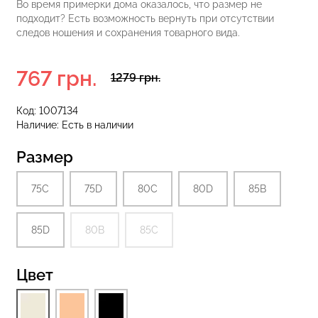
Во время примерки дома оказалось, что размер не
подходит? Есть возможность вернуть при отсутствии
следов ношения и сохранения товарного вида.
 с высокой
Бесшовные стринги STRING
S 01 (черный)
767 грн.
BRIEFS (черный) Giulia
1279 грн.
Код:
1007134
рн.
179 грн.
299 грн.
Наличие:
Есть в наличии
Размер
75C
75D
80С
80D
85В
85D
80В
85С
Цвет