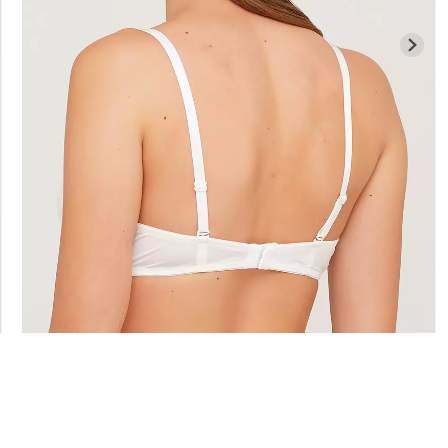
Бесшовная бразилиана с
Велосипедки
гинсы
легкой коррекцией
талией TRACK
й) Giulia
BRASILIAN SHAPEWEAR
Giulia
black (черный) Giulia
258 грн.
369 грн.
439 грн.
549 г