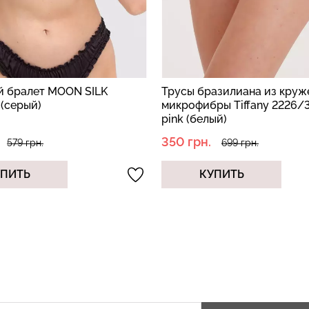
азилиана из кружева и
Бюстгальтер с push-up
ры Tiffany 2226/36 cream
формованной чашкой Cami
ый)
1212/01N (белый)
895 грн.
699 грн.
1279 грн.
УПИТЬ
КУПИТЬ