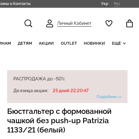
Укр
Рус
зины и Контакты
Личный Кабинет
ИНАМ
ДЕТЯМ
АКЦИИ
OUTLET
НОВИНКИ
ЕЩЁ
РАСПРОДАЖА до -50%
До конца акции:
25 дней 22:20:46
Подробнее >>
Бюстгальтер с формованной
чашкой без push-up Patrizia
1133/21 (белый)