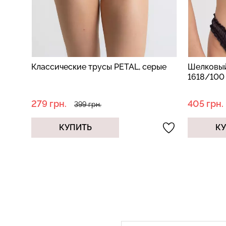
рые
Шелковый бралет MOON SILK
Трусы бр
1618/100 (серый)
микрофиб
pink (бел
405 грн.
350 грн.
579 грн.
КУПИТЬ
К