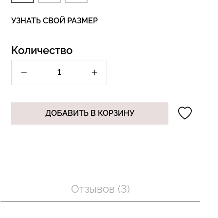
УЗНАТЬ СВОЙ РАЗМЕР
Бесшовный топ с легкой
Количество
лях в рубчик
коррекцией BRA
 white (белый)
SHAPEWEAR black (черный)
Giulia
рн.
489 грн.
699 грн.
ДОБАВИТЬ В КОРЗИНУ
Отзывов (3)