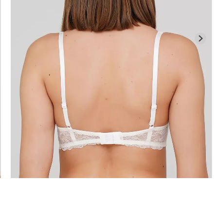
илиана с
Велосипедки с высокой
ией
Бесшовные л
талией TRACKS 01 (черный)
APEWEAR
LEGGINGS (че
Giulia
ulia
384 грн.
549 грн.
482 грн.
689 г