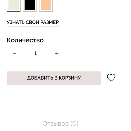
УЗНАТЬ СВОЙ РАЗМЕР
оп с легкой
Велосипедки с пуш-ап
BRA
эффектом бесшовные
nude (бежевый)
TRACKS SHAPE black
Количество
(черный) Giulia
рн.
454 грн.
649 грн.
ДОБАВИТЬ В КОРЗИНУ
Отзывов (0)