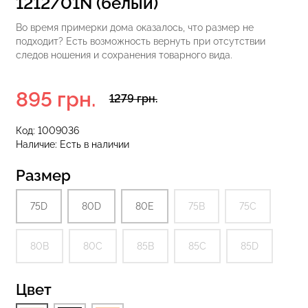
1212/01N (белый)
Во время примерки дома оказалось, что размер не
подходит? Есть возможность вернуть при отсутствии
следов ношения и сохранения товарного вида.
еггинсы
Бесшовные стринги STRING
рный) Giulia
BRIEFS (черный) Giulia
895 грн.
1279 грн.
рн.
179 грн.
299 грн.
Код:
1009036
Наличие:
Есть в наличии
Размер
75D
80D
80E
75B
75C
80В
80С
85В
85С
85D
Цвет