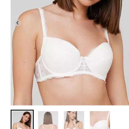
Бесшовная браз
Бесшовные леггинсы из
легкой коррекц
микрофибры LEGGINGS 02
BRASILIAN SH
(черный) Giulia
black (черный) Gi
552 грн.
789 грн.
258 грн.
369 грн.