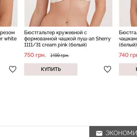
ырезом
Бюстгальтер кружевной с
Бюстга
r white
формованной чашкой пуш-ап Sherry
чашками
1111/31 cream pink (белый)
(белый)
750 грн.
740 гр
1499 грн.
КУПИТЬ
ЭКОНОМ