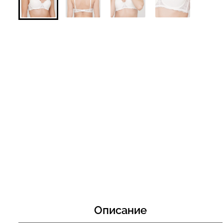
Топ на бретелях в рубчик
Топ на бретелях
CAMI TOP RIB black (черный)
CAMI TOP RIB wh
Giulia
Giulia
299 грн.
499 грн.
299 грн.
499 грн
Описание