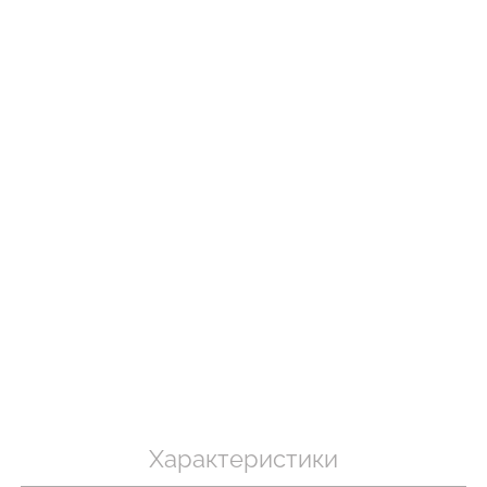
Бесшовный т
 в рубчик
Бесшовный топ на тонких
коррекцией 
ite (белый)
бретелях CAMI TOP (белый)
SHAPEWEAR 
Giulia
Giulia
.
279 грн.
399 грн.
489 грн.
699 г
Характеристики