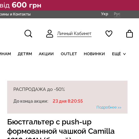
Укр
Рус
зины и Контакты
Личный Кабинет
ИНАМ
ДЕТЯМ
АКЦИИ
OUTLET
НОВИНКИ
ЕЩЁ
РАСПРОДАЖА до -50%
До конца акции:
23 дня 8:20:54
Подробнее >>
Бюстгальтер с push-up
формованной чашкой Camilla