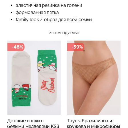
эластичная резинка на голени
формованная пятка
family look / образ для всей семьи
Топ на бретелях в рубчик
Бесшовный топ на тонких
CAMI TOP RIB black
бретелях CAMI TOP
РЕКОМЕНДУЕМЫЕ
(черный) Giulia
(белый) Giulia
-48%
-59%
299 грн.
499 грн.
279 грн.
399 грн.
Детские носки с
Трусы бразилиана из
белыми медведями KS3
кружева и микрофибры