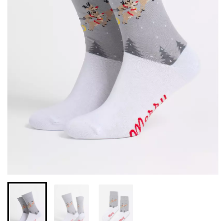
Бесшовные леггинсы из
Велосипедки с высокой
микрофибры LEGGINGS
талией TRACKS 01
02 (черный) Giulia
(черный) Giulia
552 грн.
789 грн.
384 грн.
549 грн.