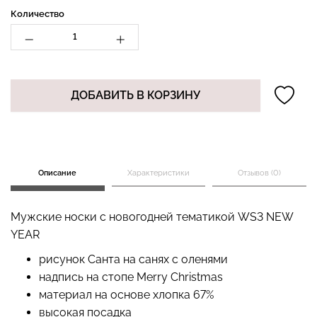
Количество
Бесшовные стринги
Топ на бретелях в рубчик
STRING BRIEFS (черный)
CAMI TOP RIB white
ДОБАВИТЬ В КОРЗИНУ
Giulia
(белый) Giulia
179 грн.
299 грн.
299 грн.
499 грн.
Описание
Характеристики
Отзывов (0)
Мужские носки с новогодней тематикой WS3 NEW
YEAR
рисунок Санта на санях с оленями
надпись на стопе Merry Christmas
материал на основе хлопка 67%
высокая посадка