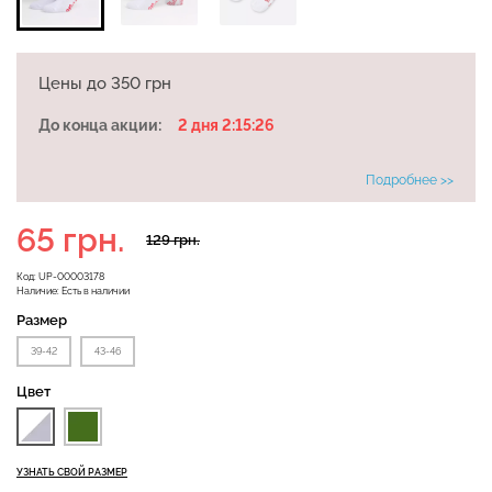
Бесшовная бразилиана с
Цены до 350 грн
Бесшовные леггинсы
легкой коррекцией
LEGGINGS (черный) Giulia
BRASILIAN SHAPEWEAR
До конца акции:
2 дня 2:15:26
black (черный) Giulia
Подробнее >>
482 грн.
689 грн.
258 грн.
369 грн.
65 грн.
129 грн.
Код:
UP-00003178
Наличие:
Есть в наличии
Размер
39-42
43-46
Цвет
УЗНАТЬ СВОЙ РАЗМЕР