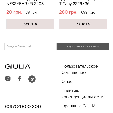
NEW YEAR (F) 2403
Tiffany 2226/36
island green (зеленый)
macchiato (бежевый)
20 грн.
280 грн.
39 грн.
699 грн.
КУПИТЬ
КУПИТЬ
Бесшовный топ с легкой
Велосипедки с пуш-ап
коррекцией BRA
эффектом бесшовные
SHAPEWEAR nude
TRACKS SHAPE black
(бежевый) Giulia
(черный) Giulia
ПОДПИСАТЬСЯ НА РАССЫЛКУ
489 грн.
699 грн.
454 грн.
649 грн.
Пользовательское
Соглашение
О нас
Политика
конфиденциальности
Франшиза GIULIA
(097) 200 0 200