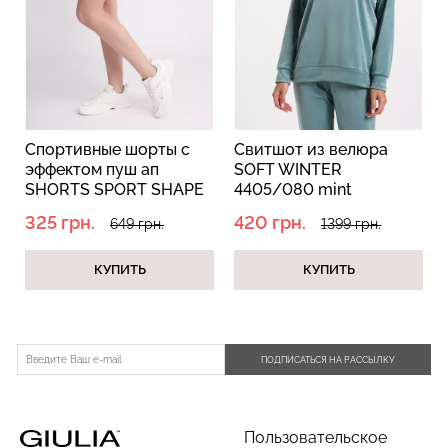
Топ на бретелях в рубчик
Бесшовный топ на тонких
CAMI TOP RIB white
бретелях CAMI TOP
(белый) Giulia
(белый) Giulia
Спортивные шорты с
Свитшот из велюра
эффектом пуш ап
SOFT WINTER
299 грн.
499 грн.
279 грн.
399 грн.
SHORTS SPORT SHAPE
4405/080 mint
griffin (серый)
(голубой)
325 грн.
420 грн.
649 грн.
1399 грн.
КУПИТЬ
КУПИТЬ
ПОДПИСАТЬСЯ НА РАССЫЛКУ
Пользовательское