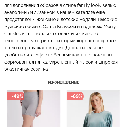
для дополнения образов в стиле family look, ведь с
аналогичным дизайном в нашем каталоге еще
представлены женские и детские модели. Высокие
мужские носки с Санта Клаусом и надписью Merry
Бесшовные стринги
Топ на бретелях в рубчик
STRING BRIEFS (черный)
CAMI TOP RIB black
Christmas на стопе изготовлены из мягкого
Giulia
(черный) Giulia
хлопкового материала, который хорошо сохраняет
тепло и пропускает воздух. Дополнительное
179 грн.
299 грн.
299 грн.
499 грн.
удобство и комфорт обеспечивают плоские швы,
формованная пятка, укрепленный мысок и широкая
эластичная резинка.
РЕКОМЕНДУЕМЫЕ
-49%
-69%