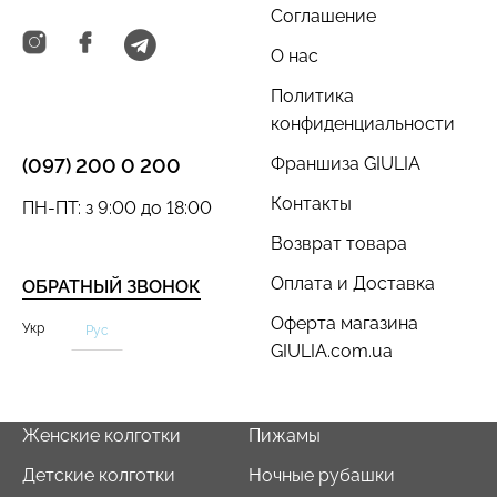
Соглашение
О нас
Политика
Бесшовный топ с легкой
Велосипедки с пуш-ап
конфиденциальности
коррекцией BRA
эффектом бесшовные
SHAPEWEAR nude
TRACKS SHAPE black
Франшиза GIULIA
(097) 200 0 200
(бежевый) Giulia
(черный) Giulia
Контакты
ПН-ПТ: з 9:00 до 18:00
489 грн.
699 грн.
454 грн.
649 грн.
Возврат товара
Оплата и Доставка
ОБРАТНЫЙ ЗВОНОК
Оферта магазина
Укр
Рус
GIULIA.com.ua
Женские колготки
Пижамы
Детские колготки
Ночные рубашки