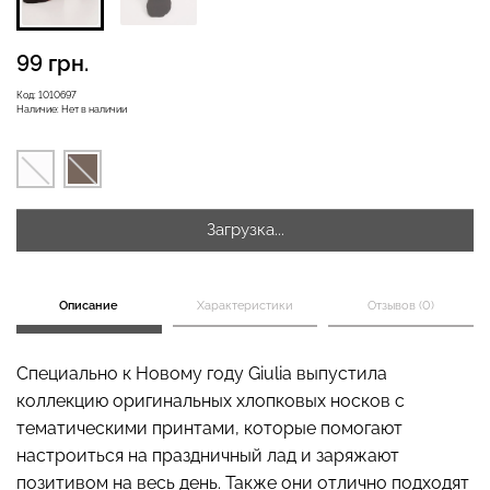
99 грн.
Код:
1010697
Велосипедки с высокой
Бесшовные леггинсы
Наличие:
Нет в наличии
талией TRACKS 01
LEGGINGS (черный) Giulia
(черный) Giulia
384 грн.
549 грн.
482 грн.
689 грн.
Загрузка...
Описание
Характеристики
Отзывов (0)
Специально к Новому году Giulia выпустила
коллекцию оригинальных хлопковых носков с
тематическими принтами, которые помогают
настроиться на праздничный лад и заряжают
позитивом на весь день. Также они отлично подходят