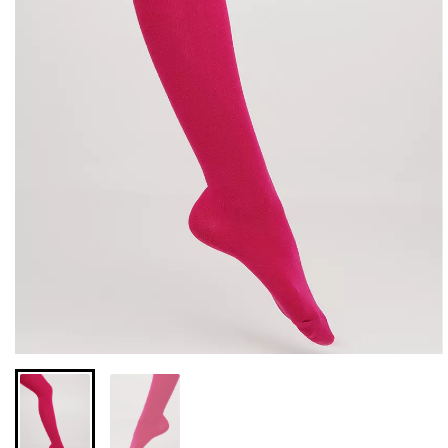
Бесшовные леггинсы из
Велосипедки с высокой
микрофибры LEGGINGS
талией TRACKS 01
02 (черный) Giulia
(черный) Giulia
552 грн.
789 грн.
384 грн.
549 грн.