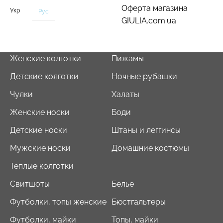
Оферта магазина
Укр
Рус
GIULIA.com.ua
Женские колготки
Пижамы
Велосипедки с пуш-ап
Топ на бретелях в рубчик
эффектом бесшовные
CAMI TOP RIB black
Детские колготки
Ночные рубашки
TRACKS SHAPE black
(черный) Giulia
(черный) Giulia
Чулки
Халаты
454 грн.
649 грн.
299 грн.
499 грн.
Женские носки
Боди
Детские носки
Штаны и леггинсы
Мужские носки
Домашние костюмы
Теплые колготки
Свитшоты
Белье
Футболки, топы женские
Бюстгальтеры
Футболки, майки
Топы, майки