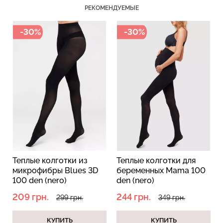
РЕКОМЕНДУЕМЫЕ
-30%
-30%
Бесшовный топ с легкой
Бесшовные стринги
коррекцией BRA
STRING BRIEFS (черный)
SHAPEWEAR nude
Giulia
(бежевый) Giulia
179 грн.
299 грн.
489 грн.
699 грн.
Теплые колготки из
Теплые колготки для
микрофибры Blues 3D
беременных Mama 100
100 den (nero)
den (nero)
209 грн.
244 грн.
299 грн.
349 грн.
КУПИТЬ
КУПИТЬ