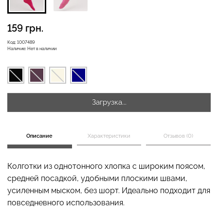
159 грн.
Бесшовная бразилиана с
Код:
1007489
Бесшовные леггинсы
легкой коррекцией
Наличие:
Нет в наличии
LEGGINGS (черный) Giulia
BRASILIAN SHAPEWEAR
black (черный) Giulia
482 грн.
689 грн.
258 грн.
369 грн.
Загрузка...
Описание
Характеристики
Отзывов (0)
Колготки из однотонного хлопка с широким поясом,
средней посадкой, удобными плоскими швами,
усиленным мыском, без шорт. Идеально подходит для
повседневного использования.