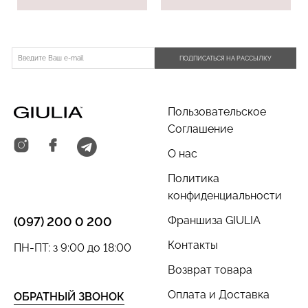
ПОДПИСАТЬСЯ НА РАССЫЛКУ
Бесшовные трусы
Топ на бретелях в рубчик
хипстеры HIPSTER BRIEFS
CAMI TOP RIB white
(бежевый) Giulia
(белый) Giulia
Пользовательское
Соглашение
230 грн.
329 грн.
299 грн.
499 грн.
О нас
Политика
конфиденциальности
Франшиза GIULIA
(097) 200 0 200
Контакты
ПН-ПТ: з 9:00 до 18:00
Возврат товара
Оплата и Доставка
ОБРАТНЫЙ ЗВОНОК