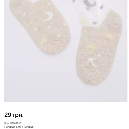
Бесшовные леггинсы из
Бесшовный топ на тонких
микрофибры LEGGINGS
бретелях CAMI TOP
02 (черный) Giulia
(белый) Giulia
552 грн.
789 грн.
279 грн.
399 грн.
29 грн.
Код:
1009030
Наличие:
Есть в наличии