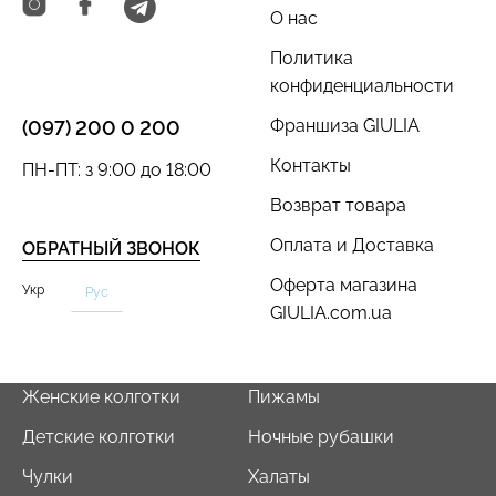
О нас
Политика
конфиденциальности
Бесшовный топ с легкой
Бесшовные трусы слипы
Франшиза GIULIA
(097) 200 0 200
коррекцией BRA
с легкой коррекцией HI-
SHAPEWEAR nude
LEG SHAPEWEAR black
Контакты
ПН-ПТ: з 9:00 до 18:00
(бежевый) Giulia
(черный) Giulia
Возврат товара
489 грн.
699 грн.
258 грн.
369 грн.
Оплата и Доставка
ОБРАТНЫЙ ЗВОНОК
Оферта магазина
Укр
Рус
GIULIA.com.ua
Женские колготки
Пижамы
Детские колготки
Ночные рубашки
Чулки
Халаты