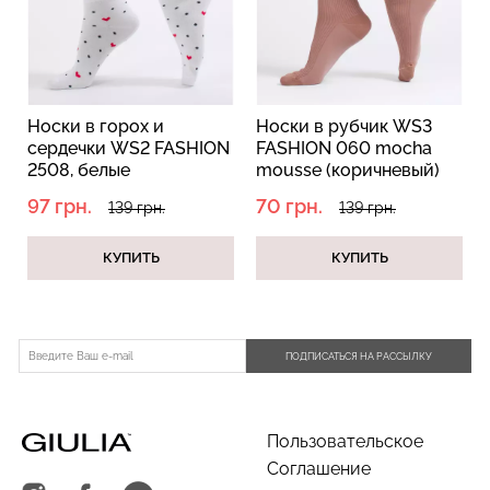
Топ на бретелях в рубчик
Бесшовные стринги
Носки в горох и
Носки в рубчик WS3
CAMI TOP RIB white
STRING BRIEFS (черный)
сердечки WS2 FASHION
FASHION 060 mocha
(белый) Giulia
Giulia
2508, белые
mousse (коричневый)
299 грн.
499 грн.
179 грн.
299 грн.
97 грн.
70 грн.
139 грн.
139 грн.
КУПИТЬ
КУПИТЬ
ПОДПИСАТЬСЯ НА РАССЫЛКУ
Пользовательское
Соглашение