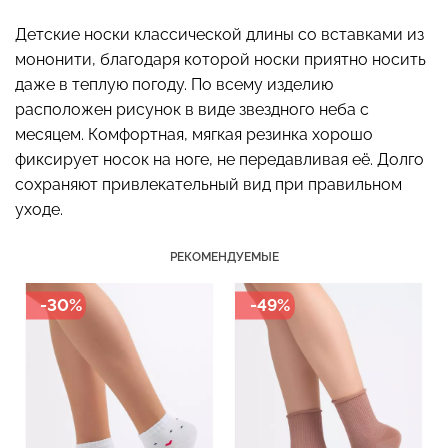
Детские носки классической длины со вставками из
мононити, благодаря которой носки приятно носить
даже в теплую погоду. По всему изделию
Велосипедки с высокой
Бесшовные леггинсы
расположен рисунок в виде звездного неба с
талией TRACKS 01
LEGGINGS (черный) Giulia
месяцем. Комфортная, мягкая резинка хорошо
(черный) Giulia
фиксирует носок на ноге, не передавливая её. Долго
482 грн.
689 грн.
275 грн.
549 грн.
сохраняют привлекательный вид при правильном
уходе.
РЕКОМЕНДУЕМЫЕ
-30%
-49%