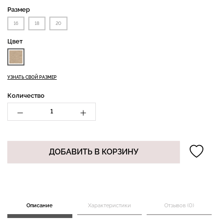
Размер
16
18
20
Бесшовная бразилиана с
Топ на бретелях в рубчик
Цвет
легкой коррекцией
CAMI TOP RIB black
BRASILIAN SHAPEWEAR
(черный) Giulia
black (черный) Giulia
УЗНАТЬ СВОЙ РАЗМЕР
258 грн.
369 грн.
299 грн.
499 грн.
Количество
ДОБАВИТЬ В КОРЗИНУ
Описание
Характеристики
Отзывов (0)