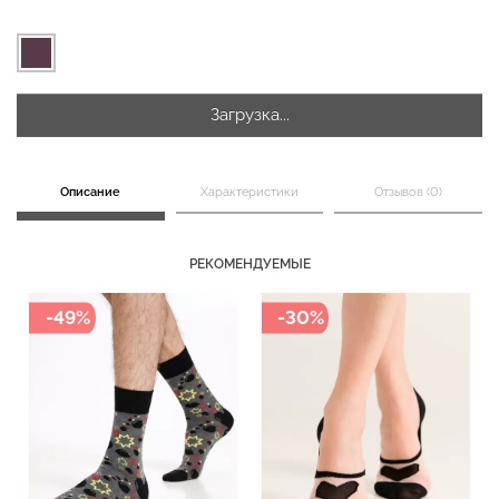
Бесшовная бразилиана с
Бесшовные леггинсы
легкой коррекцией
Загрузка...
LEGGINGS (черный) Giulia
BRASILIAN SHAPEWEAR
black (черный) Giulia
482 грн.
689 грн.
258 грн.
369 грн.
Описание
Характеристики
Отзывов (0)
РЕКОМЕНДУЕМЫЕ
-49%
-30%