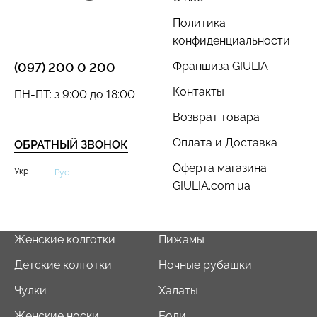
Политика
конфиденциальности
Франшиза GIULIA
(097) 200 0 200
Топ на бретелях в рубчик
Бесшовный топ на тонких
CAMI TOP RIB black
бретелях CAMI TOP
Контакты
ПН-ПТ: з 9:00 до 18:00
(черный) Giulia
(белый) Giulia
Возврат товара
299 грн.
499 грн.
279 грн.
399 грн.
Оплата и Доставка
ОБРАТНЫЙ ЗВОНОК
Оферта магазина
Укр
Рус
GIULIA.com.ua
Женские колготки
Пижамы
Детские колготки
Ночные рубашки
Чулки
Халаты
Женские носки
Боди