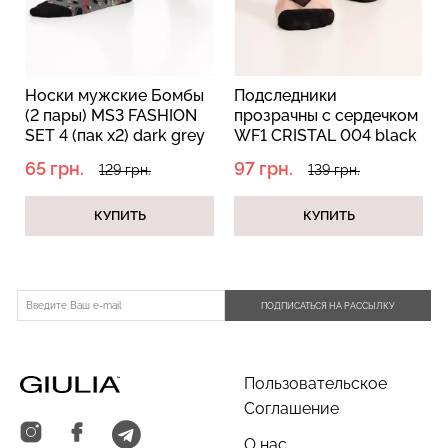
и
Носки мужские Бомбы
Подследники
Бесшовные стринги
Топ на бретелях в рубчик
(2 пары) MS3 FASHION
прозрачны с сердечком
STRING BRIEFS (черный)
CAMI TOP RIB white
SET 4 (пак х2) dark grey
WF1 CRISTAL 004 black
Giulia
(белый) Giulia
melange (серый)
(черный)
65 грн.
97 грн.
129 грн.
139 грн.
179 грн.
299 грн.
299 грн.
499 грн.
КУПИТЬ
КУПИТЬ
ПОДПИСАТЬСЯ НА РАССЫЛКУ
Пользовательское
Соглашение
О нас