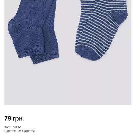
Бесшовные леггинсы из
Велосипедки с высокой
микрофибры LEGGINGS
талией TRACKS 01
02 (черный) Giulia
(черный) Giulia
552 грн.
789 грн.
384 грн.
549 грн.
79 грн.
Код:
1009367
Наличие:
Нет в наличии