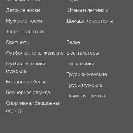
Детские носки
Штаны и леггинсы
Мужские носки
Домашние костюмы
Бесшовный топ с легкой
Велосипедки с пуш-ап
Теплые колготки
коррекцией BRA
эффектом бесшовные
SHAPEWEAR nude
TRACKS SHAPE black
Свитшоты
Белье
(бежевый) Giulia
(черный) Giulia
Футболки, топы женские
Бюстгальтеры
489 грн.
699 грн.
454 грн.
649 грн.
Футболки, майки
Топы, майки
мужские
Трусики женские
Бесшовное белье
Трусы мужские
Бесшовная одежда
Пляжная одежда
Спортивная бесшовная
одежда