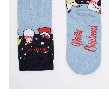
Бесшовные леггинсы из
Бесшовные лег
микрофибры LEGGINGS 02
LEGGINGS (черны
(черный) Giulia
552 грн.
789 грн.
482 грн.
689 грн.