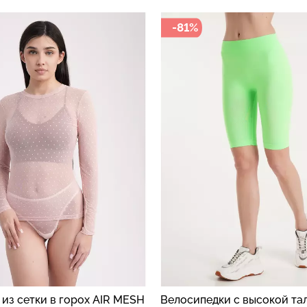
-49%
едки с высокой талией
Кроп-топ лонгслив в руб