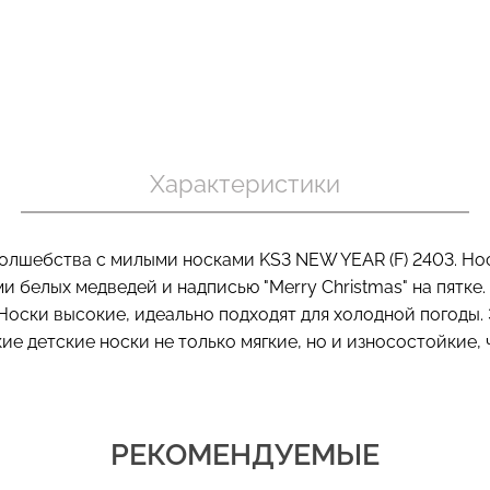
Бесшовный т
 в рубчик
Бесшовный топ на тонких
коррекцией 
ite (белый)
бретелях CAMI TOP (белый)
SHAPEWEAR 
Giulia
Giulia
Характеристики
399 грн.
699 грн.
олшебства с милыми носками KS3 NEW YEAR (F) 2403. Нос
 белых медведей и надписью "Merry Christmas" на пятке
оски высокие, идеально подходят для холодной погоды. 
кие детские носки не только мягкие, но и износостойкие,
РЕКОМЕНДУЕМЫЕ