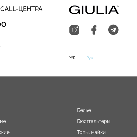
 CALL-ЦЕНТРА
00
0
Укр
Рус
Белье
кие
Бюстгальтеры
ские
Топы, майки