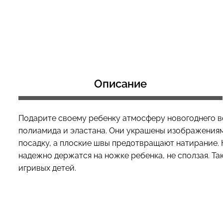
Топ на бретелях в рубчик
Топ на бретелях
CAMI TOP RIB black (черный)
CAMI TOP RIB wh
Giulia
Giulia
Описание
499 грн.
499 грн.
Подарите своему ребенку атмосферу новогоднего в
полиамида и эластана. Они украшены изображениями
посадку, а плоские швы предотвращают натирание. Н
надежно держатся на ножке ребенка, не сползая. Та
игривых детей.