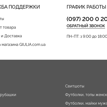
ЖБА ПОДДЕРЖКИ
ГРАФИК РАБОТЫ
(097) 200 0 2
ты
ОБРАТНЫЙ ЗВОНОК
т товара
 и Доставка
ПН-ПТ: з 9:00 до 18:0
 магазина GIULIA.com.ua
ы
Свитшоты
 рубашки
Футболки, топы женс
Футболки, майки муж