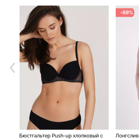
-69%
-81%
ый с
Лонгслив из сетки в горох AIR MESH
Велосип