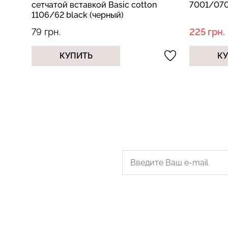
n
7001/070 pale pink (розовый)
TRACKS 
зеленый
225 грн.
99 грн.
749 грн.
КУПИТЬ
К