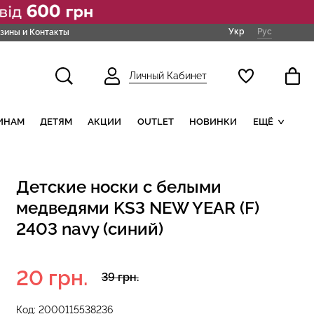
Укр
Рус
зины и Контакты
Личный Кабинет
ИНАМ
ДЕТЯМ
АКЦИИ
OUTLET
НОВИНКИ
ЕЩЁ
Детские носки с белыми
медведями KS3 NEW YEAR (F)
2403 navy (синий)
20 грн.
39 грн.
Код:
2000115538236