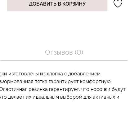
ДОБАВИТЬ В КОРЗИНУ
оп с легкой
Велосипедки с пуш-ап
BRA
эффектом бесшовные
nude (бежевый)
TRACKS SHAPE black
(черный) Giulia
Отзывов (0)
454 грн.
649 грн.
ки изготовлены из хлопка с добавлением
. Формованная пятка гарантирует комфортную
Эластичная резинка гарантирует, что носочки будут
 что делает их идеальным выбором для активных и