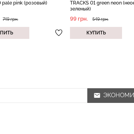
01 green neon (неоновый
TOP RIB griffin (серый)
)
450 грн.
549 грн.
899 грн.
УПИТЬ
КУПИТЬ
ЭКОНОМ