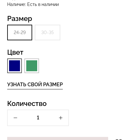
Наличие:
Есть в наличии
Размер
разилиана с
екцией
Бесшовные стринги STRING
24-29
30-35
SHAPEWEAR
BRIEFS (черный) Giulia
 Giulia
Цвет
299 грн.
УЗНАТЬ СВОЙ РАЗМЕР
Количество