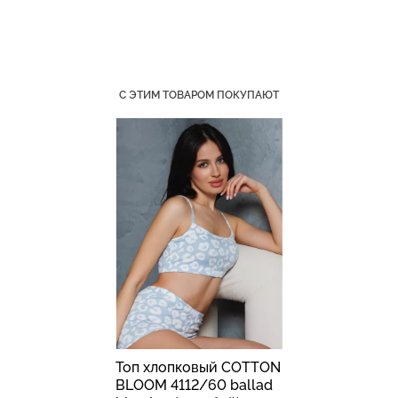
Бесшовный топ с легкой
Бесшовные стринги
С ЭТИМ ТОВАРОМ ПОКУПАЮТ
коррекцией BRA
STRING BRIEFS (черный)
SHAPEWEAR nude
Giulia
(бежевый) Giulia
179 грн.
299 грн.
489 грн.
699 грн.
Топ хлопковый COTTON
BLOOM 4112/60 ballad