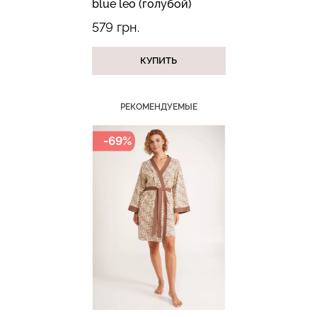
blue leo (голубой)
579 грн.
КУПИТЬ
Велосипедки с пуш-ап
Бесшовные трусы
эффектом бесшовные
хипстеры HIPSTER BRIEFS
РЕКОМЕНДУЕМЫЕ
TRACKS SHAPE black
(бежевый) Giulia
(черный) Giulia
-69%
519 грн.
649 грн.
230 грн.
329 грн.