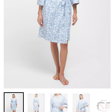
Бесшовные леггинсы из
Бесшовные леггинсы
микрофибры LEGGINGS
LEGGINGS (черный) Giulia
02 (черный) Giulia
631 грн.
789 грн.
551 грн.
689 грн.