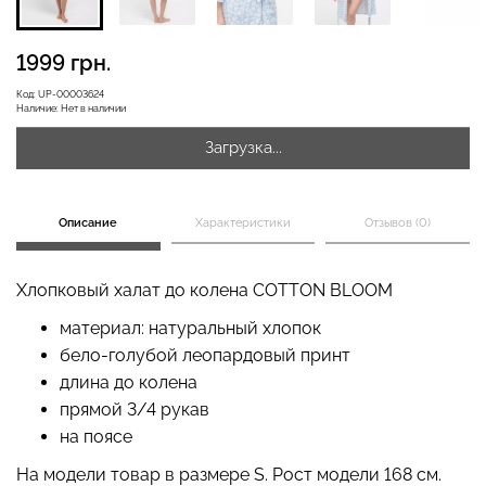
1999 грн.
Бесшовная бразилиана с
Велосипедки с высокой
Код:
UP-00003624
легкой коррекцией
талией TRACKS 01
Наличие:
Нет в наличии
BRASILIAN SHAPEWEAR
(черный) Giulia
black (черный) Giulia
Загрузка...
258 грн.
369 грн.
439 грн.
549 грн.
Описание
Характеристики
Отзывов (0)
Хлопковый халат до колена COTTON BLOOM
материал: натуральный хлопок
бело-голубой леопардовый принт
длина до колена
прямой 3/4 рукав
на поясе
На модели товар в размере S. Рост модели 168 см.