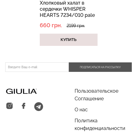
Хлопковый халат в
сердечки WHISPER
HEARTS 7234/010 pale
yellow/brown hearts
660 грн.
2199 грн.
(желтый)
КУПИТЬ
Бесшовный топ с легкой
Топ на бретелях в рубчик
коррекцией BRA
CAMI TOP RIB white
SHAPEWEAR black
(белый) Giulia
(черный) Giulia
ПОДПИСАТЬСЯ НА РАССЫЛКУ
299 грн.
499 грн.
489 грн.
699 грн.
Пользовательское
Соглашение
О нас
Политика
конфиденциальности