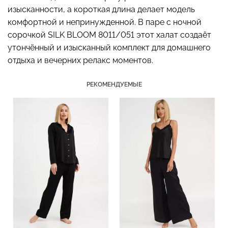
изысканности, а короткая длина делает модель
комфортной и непринужденной. В паре с ночной
сорочкой SILK BLOOM 8011/051 этот халат создаёт
утончённый и изысканный комплект для домашнего
Бесшовный топ с легкой
Бесшовные стринги
коррекцией BRA
отдыха и вечерних релакс моментов.
STRING BRIEFS (черный)
SHAPEWEAR nude
Giulia
(бежевый) Giulia
РЕКОМЕНДУЕМЫЕ
179 грн.
299 грн.
489 грн.
699 грн.