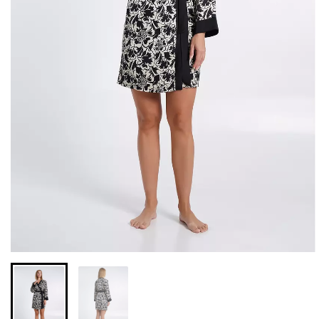
Бесшовные леггинсы из
Велосипедки с высокой
микрофибры LEGGINGS
талией TRACKS 01
02 (черный) Giulia
(черный) Giulia
552 грн.
789 грн.
384 грн.
549 грн.