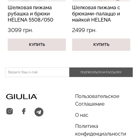
Шелковая пижама
Шелковая пижама с
рубашка и брюки
брюками-палаццо и
HELENA 5508/050
майкой HELENA
black (черный)
5008/051 black
3099 грн.
2499 грн.
(черный)
Топ на бретелях в рубчик
Топ на бретелях в рубчик
CAMI TOP RIB black
CAMI TOP RIB white
КУПИТЬ
КУПИТЬ
(черный) Giulia
(белый) Giulia
299 грн.
499 грн.
299 грн.
499 грн.
ПОДПИСАТЬСЯ НА РАССЫЛКУ
Пользовательское
Соглашение
О нас
Политика
конфиденциальности