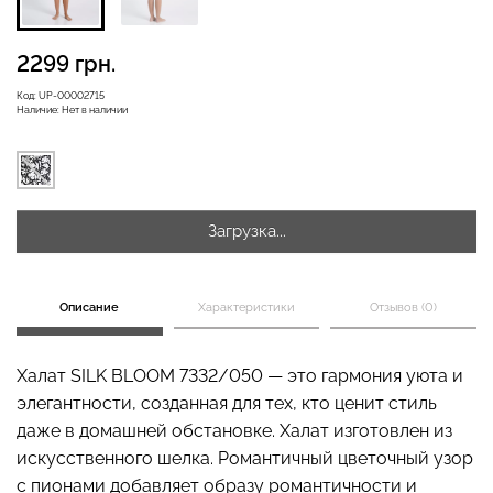
2299 грн.
Бесшовная бразилиана с
Код:
UP-00002715
Бесшовные леггинсы
легкой коррекцией
Наличие:
Нет в наличии
LEGGINGS (черный) Giulia
BRASILIAN SHAPEWEAR
black (черный) Giulia
482 грн.
689 грн.
258 грн.
369 грн.
Загрузка...
Описание
Характеристики
Отзывов (0)
Халат SILK BLOOM 7332/050 — это гармония уюта и
элегантности, созданная для тех, кто ценит стиль
даже в домашней обстановке. Халат изготовлен из
искусственного шелка. Романтичный цветочный узор
с пионами добавляет образу романтичности и