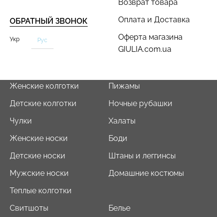
Возврат товара
Оплата и Доставка
ОБРАТНЫЙ ЗВОНОК
Оферта магазина
Укр
Рус
GIULIA.com.ua
Бесшовный топ с легкой
Бесшовный топ на тонких
коррекцией BRA
бретелях CAMI TOP
SHAPEWEAR nude
(белый) Giulia
Женские колготки
Пижамы
(бежевый) Giulia
Детские колготки
Ночные рубашки
279 грн.
399 грн.
489 грн.
699 грн.
Чулки
Халаты
Женские носки
Боди
Детские носки
Штаны и леггинсы
Мужские носки
Домашние костюмы
Теплые колготки
Свитшоты
Белье