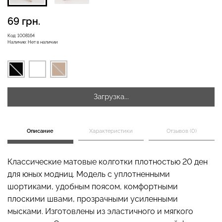
69 грн.
Бесшовная бразилиана с
Код:
1008164
Велосипедки с высокой
Наличие:
Нет в наличии
легкой коррекцией
талией TRACKS 01
BRASILIAN SHAPEWEAR
(черный) Giulia
black (черный) Giulia
258 грн.
369 грн.
384 грн.
549 грн.
Загрузка...
Описание
Характеристики
Отзывов (0)
Классические матовые колготки плотностью 20 ден
для юных модниц. Модель с уплотненными
шортиками, удобным поясом, комфортными
плоскими швами, прозрачными усиленными
мысками. Изготовлены из эластичного и мягкого