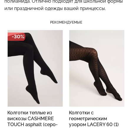
полиамида. Отлично подходят для школьной формы
или праздничной одежды вашей принцессы.
РЕКОМЕНДУЕМЫЕ
Бесшовные стринги
Топ на бретелях в рубчик
STRING BRIEFS (черный)
CAMI TOP RIB white
-30%
Giulia
(белый) Giulia
179 грн.
299 грн.
299 грн.
499 грн.
Колготки теплые из
Колготки с
вискозы CASHMERE
геометрическим
TOUCH asphalt (серо-
узором LACERY 60 (1)
черный)
black (черный)