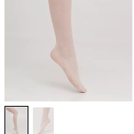
Бесшовные леггинсы из
Бесшовные леггинсы
микрофибры LEGGINGS
LEGGINGS (черный) Giulia
02 (черный) Giulia
552 грн.
789 грн.
482 грн.
689 грн.