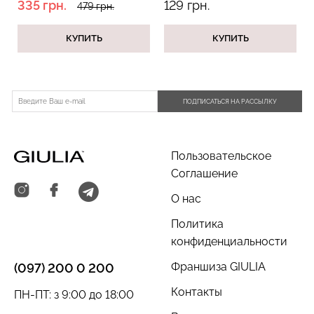
335 грн.
129 грн.
479 грн.
КУПИТЬ
КУПИТЬ
Велосипедки с пуш-ап
Топ на бретелях в рубчик
эффектом бесшовные
CAMI TOP RIB black
TRACKS SHAPE black
(черный) Giulia
ПОДПИСАТЬСЯ НА РАССЫЛКУ
(черный) Giulia
454 грн.
649 грн.
299 грн.
499 грн.
Пользовательское
Соглашение
О нас
Политика
конфиденциальности
Франшиза GIULIA
(097) 200 0 200
Контакты
ПН-ПТ: з 9:00 до 18:00