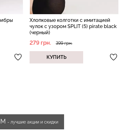
фибры
Хлопковые колготки с имитацией
Колг
чулок с узором SPLIT (5) pirate black
CASH
(черный)
черн
279 грн.
335 
399 грн.
КУПИТЬ
ИМ
- лучшие акции и скидки