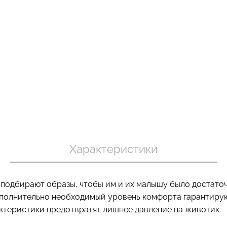
Бесшовный топ с легкой
Велосипедки
 в рубчик
коррекцией BRA
эффектом б
ite (белый)
SHAPEWEAR black (черный)
TRACKS SHAP
Giulia
(черный) Giuli
.
489 грн.
699 грн.
454 грн.
649 г
Характеристики
подбирают образы, чтобы им и их малышу было достато
ополнительно необходимый уровень комфорта гарантирую
актеристики предотвратят лишнее давление на животик.