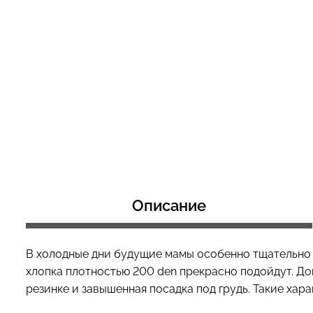
Бесшовный топ с легкой
Топ на бретелях
коррекцией BRA
CAMI TOP RIB wh
SHAPEWEAR nude (бежевый)
Giulia
Giulia
489 грн.
699 грн.
299 грн.
499 грн
Описание
В холодные дни будущие мамы особенно тщательно 
хлопка плотностью 200 den прекрасно подойдут. Д
резинке и завышенная посадка под грудь. Такие хар