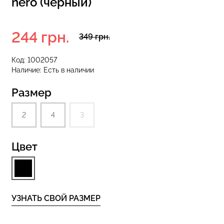
nero (черный)
244 грн.
разилиана с
349 грн.
екцией
Бесшовные стринги STRING
SHAPEWEAR
BRIEFS (черный) Giulia
Код:
1002057
 Giulia
Наличие:
Есть в наличии
рн.
179 грн.
299 грн.
Размер
2
4
3
Цвет
УЗНАТЬ СВОЙ РАЗМЕР