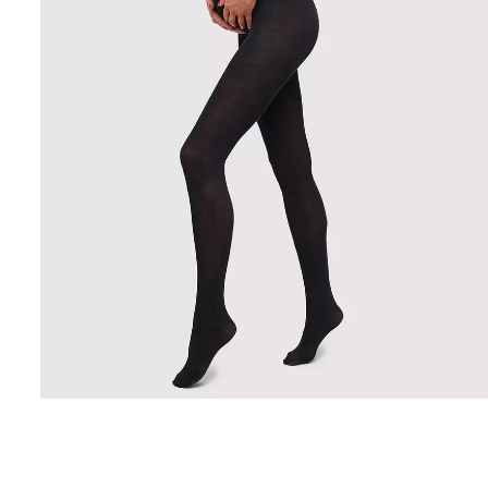
Бесшовные леггинсы из
Велосипедки с 
микрофибры LEGGINGS 02
талией TRACKS 
(черный) Giulia
Giulia
552 грн.
789 грн.
384 грн.
549 грн.