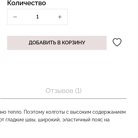
Количество
 с пуш-ап
Топ на бретелях в рубчик
есшовные
CAMI TOP RIB black (черный)
E black
ДОБАВИТЬ В КОРЗИНУ
Giulia
a
рн.
299 грн.
499 грн.
Отзывов (1)
чно тепло. Поэтому колготы с высоким содержанием
т гладкие швы, широкий, эластичный пояс на