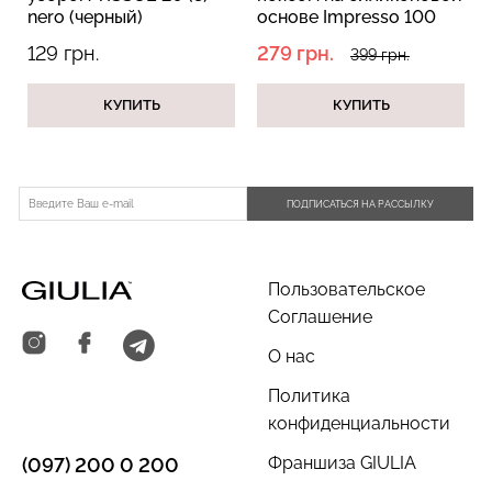
nero (черный)
основе Impresso 100
nero (черный)
129 грн.
279 грн.
399 грн.
КУПИТЬ
КУПИТЬ
Велосипедки с пуш-ап
Топ на бретелях в рубчик
эффектом бесшовные
CAMI TOP RIB black
TRACKS SHAPE black
(черный) Giulia
(черный) Giulia
ПОДПИСАТЬСЯ НА РАССЫЛКУ
454 грн.
649 грн.
299 грн.
499 грн.
Пользовательское
Соглашение
О нас
Политика
конфиденциальности
Франшиза GIULIA
(097) 200 0 200