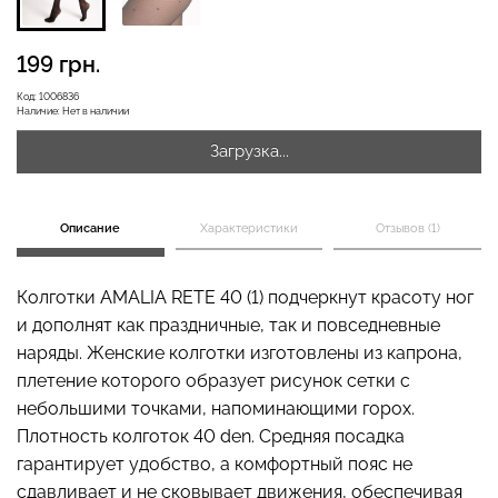
199 грн.
Бесшовная бразилиана с
Велосипедки с высокой
Код:
1006836
легкой коррекцией
талией TRACKS 01
Наличие:
Нет в наличии
BRASILIAN SHAPEWEAR
(черный) Giulia
black (черный) Giulia
Загрузка...
258 грн.
369 грн.
384 грн.
549 грн.
Описание
Характеристики
Отзывов (1)
Колготки AMALIA RETE 40 (1) подчеркнут красоту ног
и дополнят как праздничные, так и повседневные
наряды. Женские колготки изготовлены из капрона,
плетение которого образует рисунок сетки с
небольшими точками, напоминающими горох.
Плотность колготок 40 den. Средняя посадка
гарантирует удобство, а комфортный пояс не
сдавливает и не сковывает движения, обеспечивая