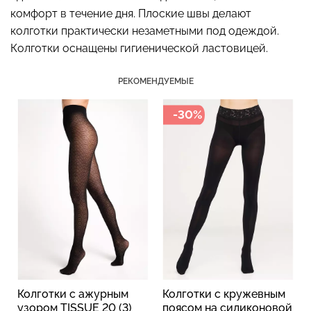
комфорт в течение дня. Плоские швы делают
колготки практически незаметными под одеждой.
Колготки оснащены гигиенической ластовицей.
Бесшовные стринги
Топ на бретелях в рубчик
STRING BRIEFS (черный)
CAMI TOP RIB white
РЕКОМЕНДУЕМЫЕ
Giulia
(белый) Giulia
-30%
179 грн.
299 грн.
299 грн.
499 грн.
Колготки с ажурным
Колготки с кружевным
узором TISSUE 20 (3)
поясом на силиконовой