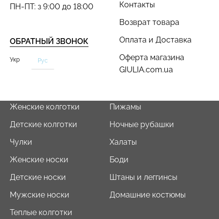
Контакты
ПН-ПТ: з 9:00 до 18:00
Возврат товара
Оплата и Доставка
ОБРАТНЫЙ ЗВОНОК
Оферта магазина
Бесшовный топ с легкой
Укр
Рус
Бесшовный топ на тонких
коррекцией BRA
GIULIA.com.ua
бретелях CAMI TOP
SHAPEWEAR nude
(белый) Giulia
(бежевый) Giulia
279 грн.
399 грн.
489 грн.
699 грн.
Женские колготки
Пижамы
Детские колготки
Ночные рубашки
Чулки
Халаты
Женские носки
Боди
Детские носки
Штаны и леггинсы
Мужские носки
Домашние костюмы
Теплые колготки