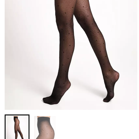
Бесшовные леггинсы из
Бесшовные леггинсы
микрофибры LEGGINGS
LEGGINGS (черный) Giulia
02 (черный) Giulia
552 грн.
789 грн.
482 грн.
689 грн.