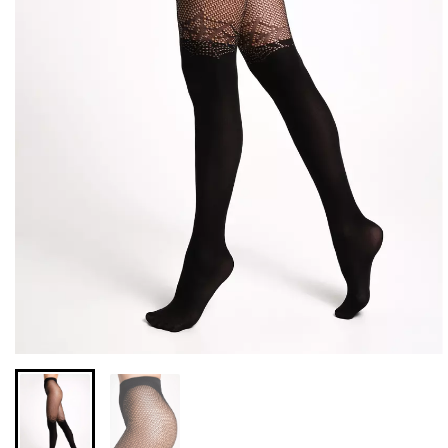
Бесшовные леггинсы из
Велосипедки с высокой
микрофибры LEGGINGS
талией TRACKS 01
02 (черный) Giulia
(черный) Giulia
552 грн.
789 грн.
384 грн.
549 грн.