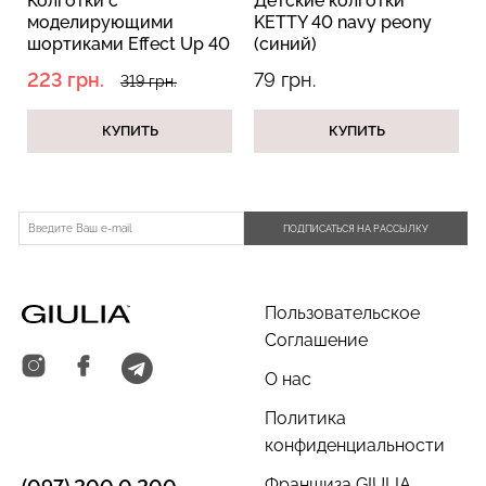
Колготки с
Детские колготки
моделирующими
KETTY 40 navy peony
шортиками Effect Up 40
(синий)
den (daino)
223 грн.
79 грн.
319 грн.
Велосипедки с пуш-ап
Топ на бретелях в рубчик
эффектом бесшовные
КУПИТЬ
КУПИТЬ
CAMI TOP RIB white
TRACKS SHAPE black
(белый) Giulia
(черный) Giulia
299 грн.
499 грн.
454 грн.
649 грн.
ПОДПИСАТЬСЯ НА РАССЫЛКУ
Пользовательское
Соглашение
О нас
Политика
конфиденциальности
Франшиза GIULIA