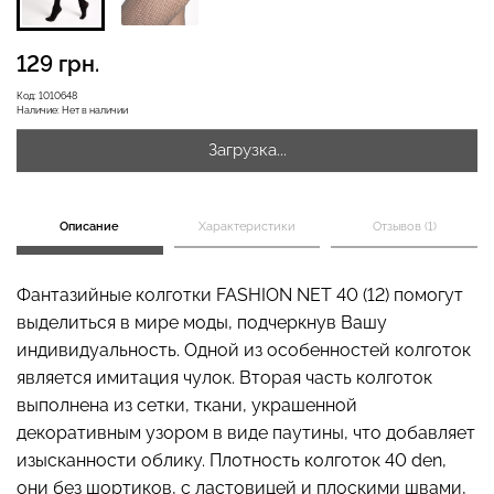
129 грн.
Бесшовная бразилиана с
Код:
1010648
легкой коррекцией
Бесшовные леггинсы
Наличие:
Нет в наличии
BRASILIAN SHAPEWEAR
LEGGINGS (черный) Giulia
black (черный) Giulia
Загрузка...
258 грн.
369 грн.
482 грн.
689 грн.
Описание
Характеристики
Отзывов (1)
Фантазийные колготки FASHION NET 40 (12) помогут
выделиться в мире моды, подчеркнув Вашу
индивидуальность. Одной из особенностей колготок
является имитация чулок. Вторая часть колготок
выполнена из сетки, ткани, украшенной
декоративным узором в виде паутины, что добавляет
изысканности облику. Плотность колготок 40 den,
они без шортиков, с ластовицей и плоскими швами,