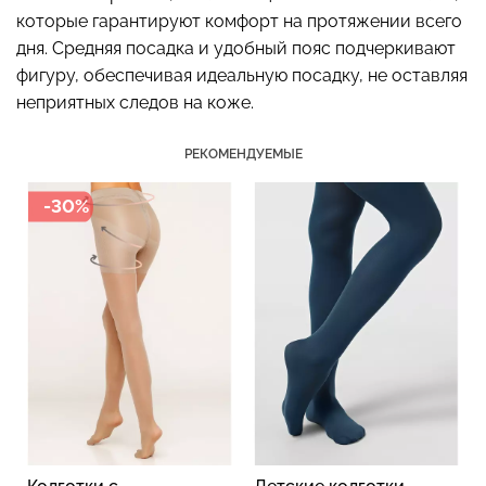
которые гарантируют комфорт на протяжении всего
дня. Средняя посадка и удобный пояс подчеркивают
фигуру, обеспечивая идеальную посадку, не оставляя
неприятных следов на коже.
Бесшовные стринги
Топ на бретелях в рубчик
STRING BRIEFS (черный)
CAMI TOP RIB black
Giulia
(черный) Giulia
РЕКОМЕНДУЕМЫЕ
179 грн.
299 грн.
299 грн.
499 грн.
-30%