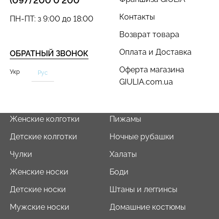
(097) 200 0 200
Контакты
ПН-ПТ: з 9:00 до 18:00
Возврат товара
Оплата и Доставка
ОБРАТНЫЙ ЗВОНОК
Бесшовный топ с легкой
Бесшовный топ на тонких
коррекцией BRA
Оферта магазина
Укр
бретелях CAMI TOP
Рус
SHAPEWEAR nude
GIULIA.com.ua
(белый) Giulia
(бежевый) Giulia
279 грн.
399 грн.
489 грн.
699 грн.
Женские колготки
Пижамы
Детские колготки
Ночные рубашки
Чулки
Халаты
Женские носки
Боди
Детские носки
Штаны и леггинсы
Мужские носки
Домашние костюмы