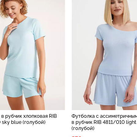
а с ассиметричным вырезом
Футболка с вырезом в руб
RIB 4811/010 light blue
4812/010 light blue (голуб
)