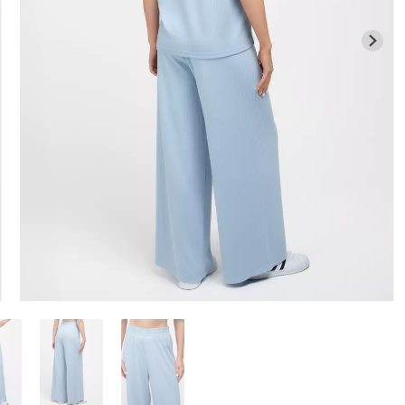
Бесшовная бразилиана с
Велосипедки
гинсы
легкой коррекцией
талией TRACK
й) Giulia
BRASILIAN SHAPEWEAR
Giulia
black (черный) Giulia
258 грн.
369 грн.
439 грн.
549 г