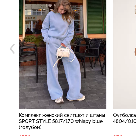
штаны
Футболка в рубчик хлопковая RIB
Футболк
blue
4804/010 sky blue (голубой)
в рубчик 
(голубой