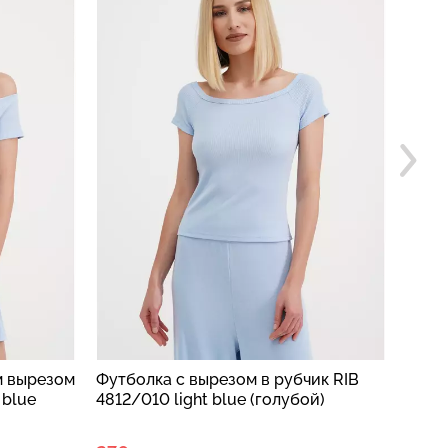
чик RIB
Футболка с имитацией майки LIGHT
Комп
ой)
ESSENTIAL 4823/320 (голубой)
SPOR
(гол