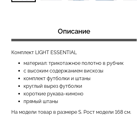
Бесшовный топ с легкой
Велосипедки с 
Описание
коррекцией BRA
эффектом бесш
SHAPEWEAR nude (бежевый)
TRACKS SHAPE 
Giulia
(черный) Giulia
Комплект LIGHT ESSENTIAL
489 грн.
699 грн.
519 грн.
649 грн.
материал: трикотажное полотно в рубчик
с высоким содержанием вискозы
комплект футболки и штаны
круглый вырез футболки
короткие рукава-кимоно
прямый штаны
На модели товар в размере S. Рост модели 168 см.