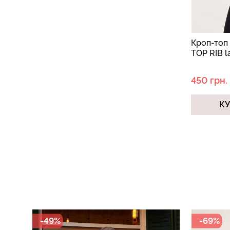
Кроп-топ
TOP RIB l
450 грн.
К
-69%
-69%