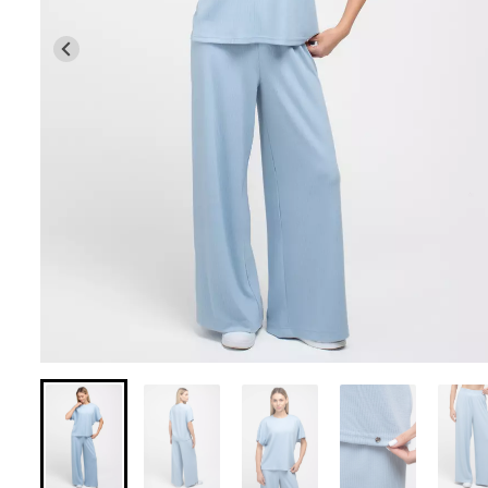
Бесшовные леггинсы из
Бесшовные лег
микрофибры LEGGINGS 02
LEGGINGS (черны
(черный) Giulia
631 грн.
789 грн.
551 грн.
689 грн.