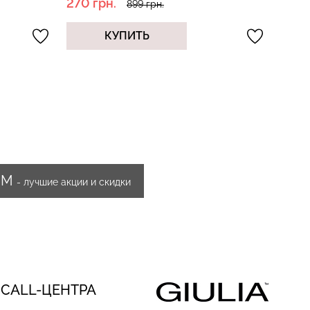
475 грн.
1550
949 грн.
КУПИТЬ
ИМ
- лучшие акции и скидки
 CALL-ЦЕНТРА