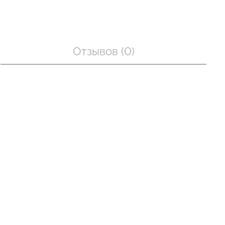
Бесшовный топ с легкой
Отзывов (0)
лях в рубчик
коррекцией BRA
 white (белый)
SHAPEWEAR black (черный)
Giulia
рн.
489 грн.
699 грн.