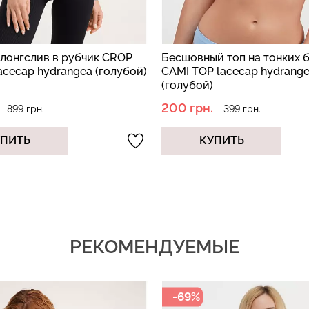
 лонгслив в рубчик CROP
Бесшовный топ на тонких 
acecap hydrangea (голубой)
CAMI TOP lacecap hydrang
(голубой)
200 грн.
899 грн.
399 грн.
УПИТЬ
КУПИТЬ
РЕКОМЕНДУЕМЫЕ
-69%