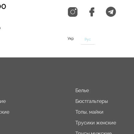
00
0
Укр
Рус
Белье
кие
Бюстгальтеры
ские
Топы, майки
Трусики женские
Трусы мужские