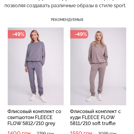
позволяя создавать различные образы в стиле sport.
РЕКОМЕНДУЕМЫЕ
Топ на бретелях в рубчик
Бесшовный топ на тонких
-49%
-49%
CAMI TOP RIB white
бретелях CAMI TOP
(белый) Giulia
(белый) Giulia
299 грн.
499 грн.
279 грн.
399 грн.
Флисовый комплект со
Флисовый комплект с
свитшотом FLEECE
худи FLEECE FLOW
FLOW 5812/210 grey
5811/210 soft truffle
(серый)
(коричневый)
1400 грн.
1550 грн.
2799 грн.
3099 грн.