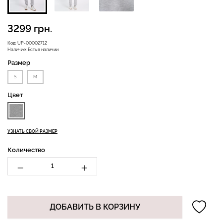
3299 грн.
Бесшовная бразилиана с
Код:
UP-00002712
Бесшовные леггинсы
легкой коррекцией
Наличие:
Есть в наличии
LEGGINGS (черный) Giulia
BRASILIAN SHAPEWEAR
Размер
black (черный) Giulia
S
M
482 грн.
689 грн.
258 грн.
369 грн.
Цвет
УЗНАТЬ СВОЙ РАЗМЕР
Количество
ДОБАВИТЬ В КОРЗИНУ