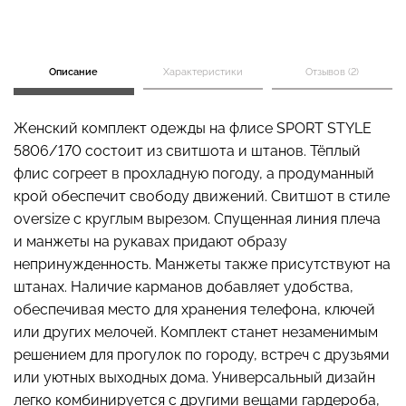
Описание
Характеристики
Отзывов (2)
Бесшовные стринги
Топ на бретелях в рубчик
STRING BRIEFS (черный)
CAMI TOP RIB black
Giulia
(черный) Giulia
Женский комплект одежды на флисе SPORT STYLE
5806/170 состоит из свитшота и штанов. Тёплый
179 грн.
299 грн.
299 грн.
499 грн.
флис согреет в прохладную погоду, а продуманный
крой обеспечит свободу движений. Свитшот в стиле
oversize с круглым вырезом. Спущенная линия плеча
и манжеты на рукавах придают образу
непринужденность. Манжеты также присутствуют на
штанах. Наличие карманов добавляет удобства,
обеспечивая место для хранения телефона, ключей
или других мелочей. Комплект станет незаменимым
решением для прогулок по городу, встреч с друзьями
или уютных выходных дома. Универсальный дизайн
легко комбинируется с другими вещами гардероба,