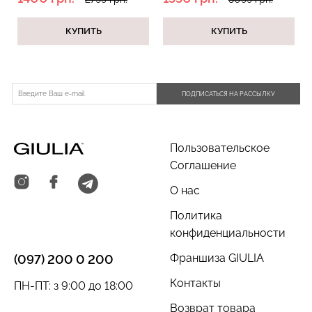
КУПИТЬ
КУПИТЬ
Бесшовный топ с легкой
Велосипедки с пуш-ап
коррекцией BRA
эффектом бесшовные
ПОДПИСАТЬСЯ НА РАССЫЛКУ
SHAPEWEAR nude
TRACKS SHAPE black
(бежевый) Giulia
(черный) Giulia
489 грн.
699 грн.
454 грн.
649 грн.
Пользовательское
Соглашение
О нас
Политика
конфиденциальности
Франшиза GIULIA
(097) 200 0 200
Контакты
ПН-ПТ: з 9:00 до 18:00
Возврат товара