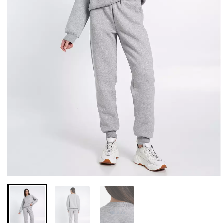
Бесшовные леггинсы из
Велосипедки с высокой
микрофибры LEGGINGS
талией TRACKS 01
02 (черный) Giulia
(черный) Giulia
552 грн.
789 грн.
384 грн.
549 грн.