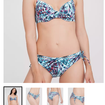
Бесшовные леггинсы из
Велосипедки с высокой
микрофибры LEGGINGS
талией TRACKS 01
02 (черный) Giulia
(черный) Giulia
552 грн.
789 грн.
384 грн.
549 грн.