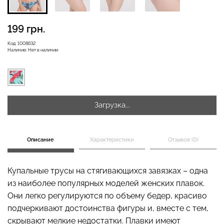
199 грн.
Бесшовная бразилиана с
Код:
1008632
Бесшовные леггинсы
легкой коррекцией
Наличие:
Нет в наличии
LEGGINGS (черный) Giulia
BRASILIAN SHAPEWEAR
black (черный) Giulia
482 грн.
689 грн.
258 грн.
369 грн.
Загрузка...
Описание
Характеристики
Отзывов (0)
Купальные трусы на стягивающихся завязках – одна
из наиболее популярных моделей женских плавок.
Они легко регулируются по объему бедер, красиво
подчеркивают достоинства фигуры и, вместе с тем,
скрывают мелкие недостатки. Плавки имеют