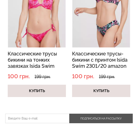
Велосипедки с пуш-ап
Топ на бретелях в рубчик
эффектом бесшовные
CAMI TOP RIB black
TRACKS SHAPE black
(черный) Giulia
(черный) Giulia
р
Классические трусы
Классические трусы-
бикини на тонких
бикини с принтом Isida
454 грн.
649 грн.
299 грн.
499 грн.
завязках Isida Swim
Swim 2301/20 amazon
2303/20 (маджента)
(розовый)
100 грн.
100 грн.
199 грн.
199 грн.
КУПИТЬ
КУПИТЬ
ПОДПИСАТЬСЯ НА РАССЫЛКУ