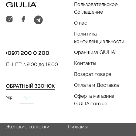
Пользовательское
Соглашение
О нас
Политика
Бесшовный топ с легкой
Бесшовный топ на тонких
конфиденциальности
коррекцией BRA
бретелях CAMI TOP
SHAPEWEAR nude
(белый) Giulia
Франшиза GIULIA
(097) 200 0 200
(бежевый) Giulia
Контакты
ПН-ПТ: з 9:00 до 18:00
279 грн.
399 грн.
489 грн.
699 грн.
Возврат товара
Оплата и Доставка
ОБРАТНЫЙ ЗВОНОК
Оферта магазина
Укр
Рус
GIULIA.com.ua
Женские колготки
Пижамы