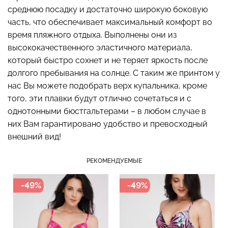
среднюю посадку и достаточно широкую боковую
часть, что обеспечивает максимальный комфорт во
время пляжного отдыха. Выполнены они из
высококачественного эластичного материала,
Бесшовные стринги
Топ на бретелях в рубчик
STRING BRIEFS (черный)
CAMI TOP RIB white
который быстро сохнет и не теряет яркость после
Giulia
(белый) Giulia
долгого пребывания на солнце. С таким же принтом у
нас Вы можете подобрать верх купальника, кроме
179 грн.
299 грн.
299 грн.
499 грн.
того, эти плавки будут отлично сочетаться и с
однотонными бюстгальтерами – в любом случае в
них Вам гарантировано удобство и превосходный
внешний вид!
РЕКОМЕНДУЕМЫЕ
-49%
-49%