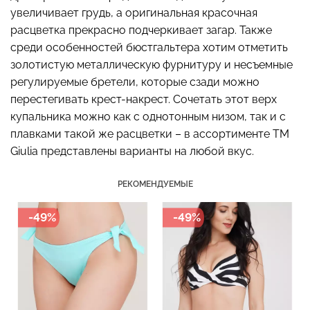
увеличивает грудь, а оригинальная красочная
расцветка прекрасно подчеркивает загар. Также
среди особенностей бюстгальтера хотим отметить
золотистую металлическую фурнитуру и несъемные
Бесшовный топ с легкой
Бесшовные стринги
коррекцией BRA
регулируемые бретели, которые сзади можно
STRING BRIEFS (черный)
SHAPEWEAR nude
перестегивать крест-накрест. Сочетать этот верх
Giulia
(бежевый) Giulia
купальника можно как с однотонным низом, так и с
179 грн.
299 грн.
489 грн.
699 грн.
плавками такой же расцветки – в ассортименте ТМ
Giulia представлены варианты на любой вкус.
РЕКОМЕНДУЕМЫЕ
-49%
-49%