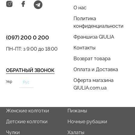
О нас
Политика
конфиденциальности
Велосипедки с пуш-ап
Франшиза GIULIA
(097) 200 0 200
Топ на бретелях в рубчик
эффектом бесшовные
CAMI TOP RIB black
Контакты
TRACKS SHAPE black
ПН-ПТ: з 9:00 до 18:00
(черный) Giulia
(черный) Giulia
Возврат товара
454 грн.
649 грн.
299 грн.
499 грн.
Оплата и Доставка
ОБРАТНЫЙ ЗВОНОК
Оферта магазина
Укр
Рус
GIULIA.com.ua
Женские колготки
Пижамы
Детские колготки
Ночные рубашки
Чулки
Халаты