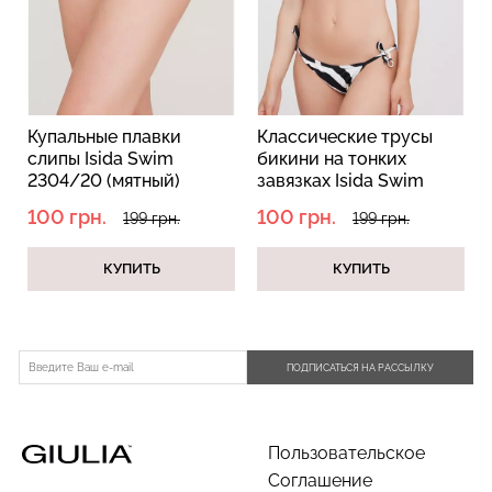
Бесшовные трусы
Топ на бретелях в рубчик
Купальные плавки
Классические трусы
К
хипстеры HIPSTER BRIEFS
CAMI TOP RIB white
слипы Isida Swim
бикини на тонких
с
(бежевый) Giulia
(белый) Giulia
2304/20 (мятный)
завязках Isida Swim
1
2303/20 zebra (черный)
г
230 грн.
329 грн.
299 грн.
499 грн.
100 грн.
100 грн.
1
199 грн.
199 грн.
КУПИТЬ
КУПИТЬ
ПОДПИСАТЬСЯ НА РАССЫЛКУ
Пользовательское
Соглашение