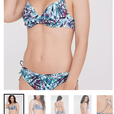
Бесшовные леггинсы из
Велосипедки с высокой
микрофибры LEGGINGS
талией TRACKS 01
02 (черный) Giulia
(черный) Giulia
552 грн.
789 грн.
384 грн.
549 грн.