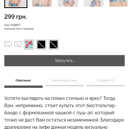
299 грн.
Бесшовная бразилиана с
Код:
1008627
Бесшовные леггинсы
легкой коррекцией
Наличие:
Нет в наличии
LEGGINGS (черный) Giulia
BRASILIAN SHAPEWEAR
black (черный) Giulia
482 грн.
689 грн.
258 грн.
369 грн.
Загрузка...
Описание
Характеристики
Отзывов (0)
Хотите выглядеть на пляже стильно и ярко? Тогда
Вам, непременно, стоит купить этот бюстгальтер-
бандо с формованной чашкой с пуш-ап, который
точно не даст Вам остаться незамеченной. Благодаря
драпировке на лифе данная модель визуально