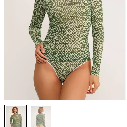
Бесшовная бразилиана с
Бесшовные леггинсы из
легкой коррекцией
микрофибры LEGGINGS
BRASILIAN SHAPEWEAR
02 (черный) Giulia
black (черный) Giulia
552 грн.
789 грн.
258 грн.
369 грн.