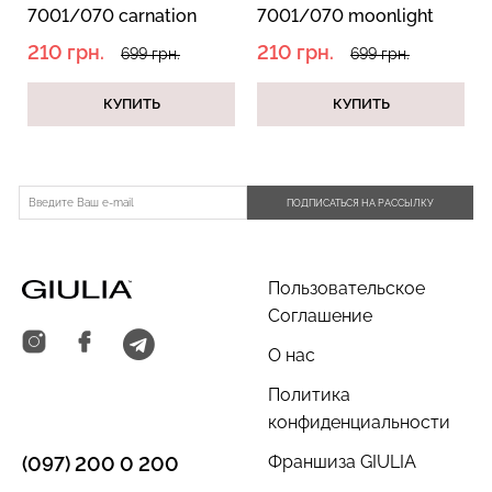
7001/070 carnation
7001/070 moonlight
pink (розовый)
blue (голубой)
210 грн.
210 грн.
699 грн.
699 грн.
КУПИТЬ
КУПИТЬ
Топ на бретелях в рубчик
Бесшовный топ на тонких
CAMI TOP RIB white
бретелях CAMI TOP
(белый) Giulia
(белый) Giulia
299 грн.
499 грн.
279 грн.
399 грн.
ПОДПИСАТЬСЯ НА РАССЫЛКУ
Пользовательское
Соглашение
О нас
Политика
конфиденциальности
Франшиза GIULIA
(097) 200 0 200