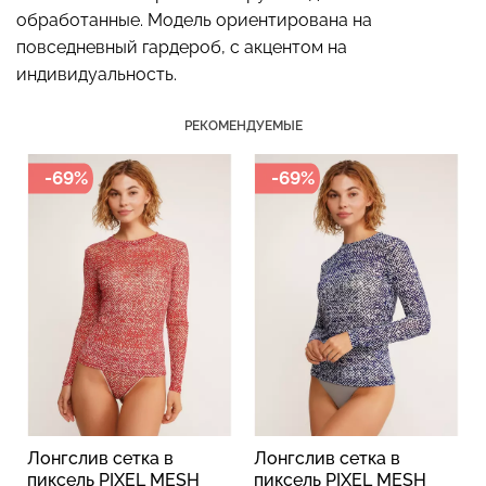
обработанные. Модель ориентирована на
повседневный гардероб, с акцентом на
индивидуальность.
Бесшовные стринги
Топ на бретелях в рубчик
STRING BRIEFS (черный)
CAMI TOP RIB black
РЕКОМЕНДУЕМЫЕ
Giulia
(черный) Giulia
-69%
-69%
179 грн.
299 грн.
299 грн.
499 грн.
Лонгслив сетка в
Лонгслив сетка в
пиксель PIXEL MESH
пиксель PIXEL MESH