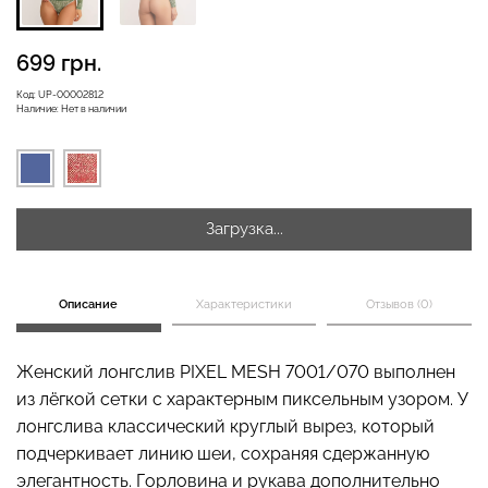
699 грн.
Код:
UP-00002812
Велосипедки с высокой
Бесшовные леггинсы
Наличие:
Нет в наличии
талией TRACKS 01
LEGGINGS (черный) Giulia
(черный) Giulia
384 грн.
549 грн.
482 грн.
689 грн.
Загрузка...
Описание
Характеристики
Отзывов (0)
Женский лонгслив PIXEL MESH 7001/070 выполнен
из лёгкой сетки с характерным пиксельным узором. У
лонгслива классический круглый вырез, который
подчеркивает линию шеи, сохраняя сдержанную
элегантность. Горловина и рукава дополнительно