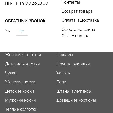
Контакты
ПН-ПТ: з 9:00 до 18:00
Возврат товара
Оплата и Доставка
ОБРАТНЫЙ ЗВОНОК
Бесшовный топ с легкой
Бесшовные трусы слипы
Оферта магазина
коррекцией BRA
с легкой коррекцией HI-
Укр
Рус
GIULIA.com.ua
SHAPEWEAR nude
LEG SHAPEWEAR black
(бежевый) Giulia
(черный) Giulia
489 грн.
699 грн.
258 грн.
369 грн.
Женские колготки
Пижамы
Детские колготки
Ночные рубашки
Чулки
Халаты
Женские носки
Боди
Детские носки
Штаны и леггинсы
Мужские носки
Домашние костюмы
Теплые колготки